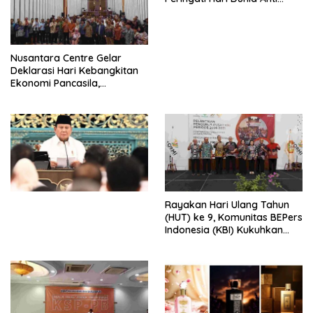
Perdagangan Orang 2026
dengan Komitmen Baru
untuk Memberantas
Perdagangan Orang di Era
Nusantara Centre Gelar
Digital
Deklarasi Hari Kebangkitan
Ekonomi Pancasila,
Peluncuran Buku Soemitro
Djojohadikusumo Anti
Penjajahan (Pergolakan
Ekonomi Politik Indonesia) &
Simposium Nasional “Urgensi
Undang-Undang
Perekonomian Nasional dan
Kesejahteraan Sosial dalam
Menata Bangsa Menuju
Rayakan Hari Ulang Tahun
Indonesia Emas 2045”,
(HUT) ke 9, Komunitas BEPers
Indonesia (KBI) Kukuhkan
Pengurus Hasil Musyawarah
Nasional (Munas) Pertama,
Tema: “Penguatan dan
Pengembangan Organisasi
KBI yang Berbasis Riset di
seluruh Indonesia dan