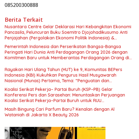
085200300888
Berita Terkait
Nusantara Centre Gelar Deklarasi Hari Kebangkitan Ekonomi
Pancasila, Peluncuran Buku Soemitro Djojohadikusumo Anti
Penjajahan (Pergolakan Ekonomi Politik Indonesia) &
Simposium Nasional “Urgensi Undang-Undang Perekonomian
Pemerintah Indonesia dan Perserikatan Bangsa-Bangsa
Nasional dan Kesejahteraan Sosial dalam Menata Bangsa
Peringati Hari Dunia Anti Perdagangan Orang 2026 dengan
Menuju Indonesia Emas 2045”,
Komitmen Baru untuk Memberantas Perdagangan Orang di
Era Digital
Rayakan Hari Ulang Tahun (HUT) ke 9, Komunitas BEPers
Indonesia (KBI) Kukuhkan Pengurus Hasil Musyawarah
Nasional (Munas) Pertama, Tema: “Penguatan dan
Pengembangan Organisasi KBI yang Berbasis Riset di seluruh
Koalisi Serikat Pekerja– Partai Buruh (KSP–PB) Gelar
Indonesia dan Mancanegara”.
Konferensi Pers dan Sarasehan: Menuntaskan Perjuangan
Koalisi Serikat Pekerja–Partai Buruh untuk RUU
Ketenagakerjaan Baru.
Masih Bingung Cari Parfum Baru? Kenalan dengan Al
Wataniah di Jakarta X Beauty 2026