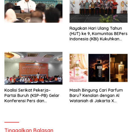
Simposium Nasional “Urgensi
Undang-Undang
Perekonomian Nasional dan
Kesejahteraan Sosial dalam
Menata Bangsa Menuju
Rayakan Hari Ulang Tahun
Indonesia Emas 2045”,
(HUT) ke 9, Komunitas BEPers
Indonesia (KBI) Kukuhkan
Pengurus Hasil Musyawarah
Nasional (Munas) Pertama,
Tema: “Penguatan dan
Pengembangan Organisasi
KBI yang Berbasis Riset di
seluruh Indonesia dan
Mancanegara”.
Koalisi Serikat Pekerja–
Masih Bingung Cari Parfum
Partai Buruh (KSP–PB) Gelar
Baru? Kenalan dengan Al
Konferensi Pers dan
Wataniah di Jakarta X
Sarasehan: Menuntaskan
Beauty 2026
Perjuangan Koalisi Serikat
Pekerja–Partai Buruh untuk
RUU Ketenagakerjaan Baru.
Tinggalkan Balasan