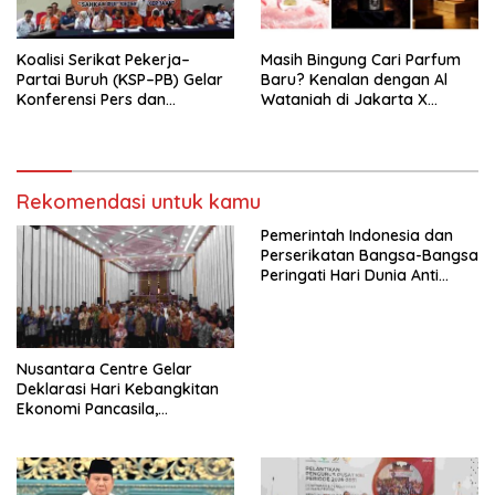
Mancanegara”.
Koalisi Serikat Pekerja–
Masih Bingung Cari Parfum
Partai Buruh (KSP–PB) Gelar
Baru? Kenalan dengan Al
Konferensi Pers dan
Wataniah di Jakarta X
Sarasehan: Menuntaskan
Beauty 2026
Perjuangan Koalisi Serikat
Pekerja–Partai Buruh untuk
RUU Ketenagakerjaan Baru.
Rekomendasi untuk kamu
Pemerintah Indonesia dan
Perserikatan Bangsa-Bangsa
Peringati Hari Dunia Anti
Perdagangan Orang 2026
dengan Komitmen Baru
untuk Memberantas
Perdagangan Orang di Era
Nusantara Centre Gelar
Digital
Deklarasi Hari Kebangkitan
Ekonomi Pancasila,
Peluncuran Buku Soemitro
Djojohadikusumo Anti
Penjajahan (Pergolakan
Ekonomi Politik Indonesia) &