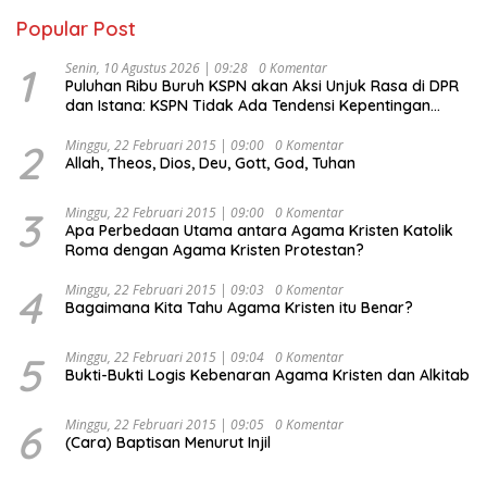
Popular Post
1
Senin, 10 Agustus 2026 | 09:28
0 Komentar
Puluhan Ribu Buruh KSPN akan Aksi Unjuk Rasa di DPR
dan Istana: KSPN Tidak Ada Tendensi Kepentingan
Politik dan Tidak Dikooptasi oleh Siapapun
2
Minggu, 22 Februari 2015 | 09:00
0 Komentar
Allah, Theos, Dios, Deu, Gott, God, Tuhan
3
Minggu, 22 Februari 2015 | 09:00
0 Komentar
Apa Perbedaan Utama antara Agama Kristen Katolik
Roma dengan Agama Kristen Protestan?
4
Minggu, 22 Februari 2015 | 09:03
0 Komentar
Bagaimana Kita Tahu Agama Kristen itu Benar?
5
Minggu, 22 Februari 2015 | 09:04
0 Komentar
Bukti-Bukti Logis Kebenaran Agama Kristen dan Alkitab
6
Minggu, 22 Februari 2015 | 09:05
0 Komentar
(Cara) Baptisan Menurut Injil