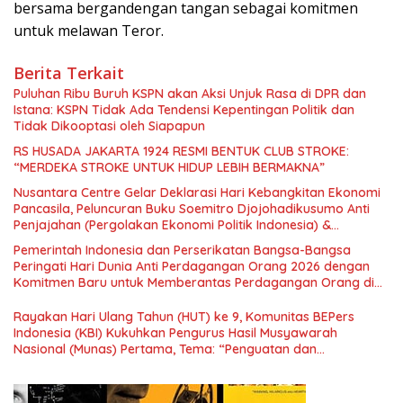
bersama bergandengan tangan sebagai komitmen
untuk melawan Teror.
Berita Terkait
Puluhan Ribu Buruh KSPN akan Aksi Unjuk Rasa di DPR dan
Istana: KSPN Tidak Ada Tendensi Kepentingan Politik dan
Tidak Dikooptasi oleh Siapapun
RS HUSADA JAKARTA 1924 RESMI BENTUK CLUB STROKE:
“MERDEKA STROKE UNTUK HIDUP LEBIH BERMAKNA”
Nusantara Centre Gelar Deklarasi Hari Kebangkitan Ekonomi
Pancasila, Peluncuran Buku Soemitro Djojohadikusumo Anti
Penjajahan (Pergolakan Ekonomi Politik Indonesia) &
Simposium Nasional “Urgensi Undang-Undang Perekonomian
Pemerintah Indonesia dan Perserikatan Bangsa-Bangsa
Nasional dan Kesejahteraan Sosial dalam Menata Bangsa
Peringati Hari Dunia Anti Perdagangan Orang 2026 dengan
Menuju Indonesia Emas 2045”,
Komitmen Baru untuk Memberantas Perdagangan Orang di
Era Digital
Rayakan Hari Ulang Tahun (HUT) ke 9, Komunitas BEPers
Indonesia (KBI) Kukuhkan Pengurus Hasil Musyawarah
Nasional (Munas) Pertama, Tema: “Penguatan dan
Pengembangan Organisasi KBI yang Berbasis Riset di seluruh
Indonesia dan Mancanegara”.