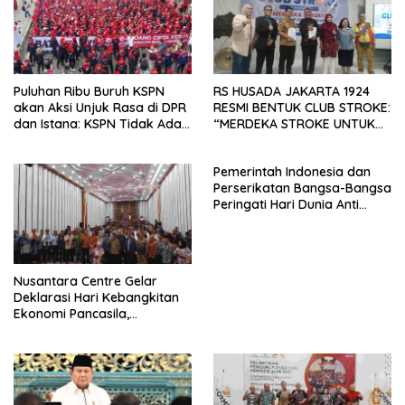
Puluhan Ribu Buruh KSPN
RS HUSADA JAKARTA 1924
akan Aksi Unjuk Rasa di DPR
RESMI BENTUK CLUB STROKE:
dan Istana: KSPN Tidak Ada
“MERDEKA STROKE UNTUK
Tendensi Kepentingan Politik
HIDUP LEBIH BERMAKNA”
dan Tidak Dikooptasi oleh
Pemerintah Indonesia dan
Siapapun
Perserikatan Bangsa-Bangsa
Peringati Hari Dunia Anti
Perdagangan Orang 2026
dengan Komitmen Baru
untuk Memberantas
Perdagangan Orang di Era
Nusantara Centre Gelar
Digital
Deklarasi Hari Kebangkitan
Ekonomi Pancasila,
Peluncuran Buku Soemitro
Djojohadikusumo Anti
Penjajahan (Pergolakan
Ekonomi Politik Indonesia) &
Simposium Nasional “Urgensi