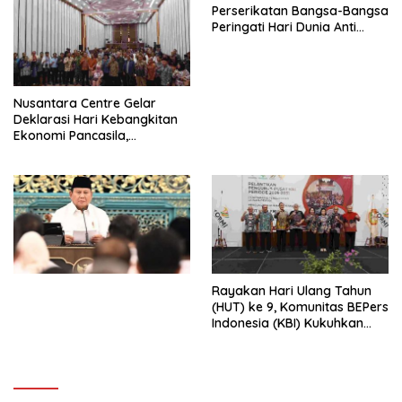
Perserikatan Bangsa-Bangsa
Peringati Hari Dunia Anti
Perdagangan Orang 2026
dengan Komitmen Baru
untuk Memberantas
Perdagangan Orang di Era
Nusantara Centre Gelar
Digital
Deklarasi Hari Kebangkitan
Ekonomi Pancasila,
Peluncuran Buku Soemitro
Djojohadikusumo Anti
Penjajahan (Pergolakan
Ekonomi Politik Indonesia) &
Simposium Nasional “Urgensi
Undang-Undang
Perekonomian Nasional dan
Kesejahteraan Sosial dalam
Menata Bangsa Menuju
Rayakan Hari Ulang Tahun
Indonesia Emas 2045”,
(HUT) ke 9, Komunitas BEPers
Indonesia (KBI) Kukuhkan
Pengurus Hasil Musyawarah
Nasional (Munas) Pertama,
Tema: “Penguatan dan
Pengembangan Organisasi