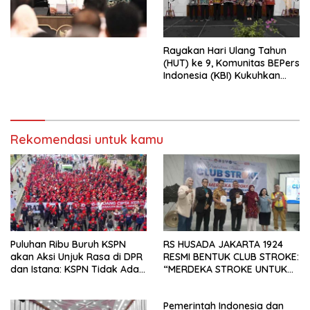
Undang-Undang
Perekonomian Nasional dan
Kesejahteraan Sosial dalam
Menata Bangsa Menuju
Rayakan Hari Ulang Tahun
Indonesia Emas 2045”,
(HUT) ke 9, Komunitas BEPers
Indonesia (KBI) Kukuhkan
Pengurus Hasil Musyawarah
Nasional (Munas) Pertama,
Tema: “Penguatan dan
Pengembangan Organisasi
Rekomendasi untuk kamu
KBI yang Berbasis Riset di
seluruh Indonesia dan
Mancanegara”.
Puluhan Ribu Buruh KSPN
RS HUSADA JAKARTA 1924
akan Aksi Unjuk Rasa di DPR
RESMI BENTUK CLUB STROKE:
dan Istana: KSPN Tidak Ada
“MERDEKA STROKE UNTUK
Tendensi Kepentingan Politik
HIDUP LEBIH BERMAKNA”
dan Tidak Dikooptasi oleh
Pemerintah Indonesia dan
Siapapun