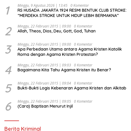
1
Minggu, 9 Agustus 2026 | 13:45
0 Komentar
RS HUSADA JAKARTA 1924 RESMI BENTUK CLUB STROKE:
“MERDEKA STROKE UNTUK HIDUP LEBIH BERMAKNA”
2
Minggu, 22 Februari 2015 | 09:00
0 Komentar
Allah, Theos, Dios, Deu, Gott, God, Tuhan
3
Minggu, 22 Februari 2015 | 09:00
0 Komentar
Apa Perbedaan Utama antara Agama Kristen Katolik
Roma dengan Agama Kristen Protestan?
4
Minggu, 22 Februari 2015 | 09:03
0 Komentar
Bagaimana Kita Tahu Agama Kristen itu Benar?
5
Minggu, 22 Februari 2015 | 09:04
0 Komentar
Bukti-Bukti Logis Kebenaran Agama Kristen dan Alkitab
6
Minggu, 22 Februari 2015 | 09:05
0 Komentar
(Cara) Baptisan Menurut Injil
Berita Kriminal