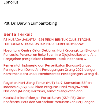
Ephorus,
Pdt. Dr. Darwin Lumbantobing
Berita Terkait
RS HUSADA JAKARTA 1924 RESMI BENTUK CLUB STROKE:
“MERDEKA STROKE UNTUK HIDUP LEBIH BERMAKNA”
Nusantara Centre Gelar Deklarasi Hari Kebangkitan Ekonomi
Pancasila, Peluncuran Buku Soemitro Djojohadikusumo Anti
Penjajahan (Pergolakan Ekonomi Politik Indonesia) &
Simposium Nasional “Urgensi Undang-Undang Perekonomian
Pemerintah Indonesia dan Perserikatan Bangsa-Bangsa
Nasional dan Kesejahteraan Sosial dalam Menata Bangsa
Peringati Hari Dunia Anti Perdagangan Orang 2026 dengan
Menuju Indonesia Emas 2045”,
Komitmen Baru untuk Memberantas Perdagangan Orang di
Era Digital
Rayakan Hari Ulang Tahun (HUT) ke 9, Komunitas BEPers
Indonesia (KBI) Kukuhkan Pengurus Hasil Musyawarah
Nasional (Munas) Pertama, Tema: “Penguatan dan
Pengembangan Organisasi KBI yang Berbasis Riset di seluruh
Koalisi Serikat Pekerja– Partai Buruh (KSP–PB) Gelar
Indonesia dan Mancanegara”.
Konferensi Pers dan Sarasehan: Menuntaskan Perjuangan