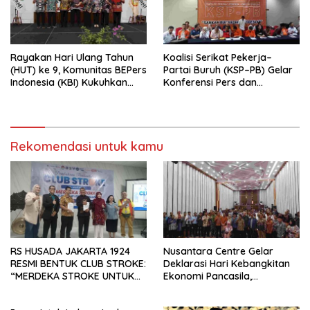
Rayakan Hari Ulang Tahun
Koalisi Serikat Pekerja–
(HUT) ke 9, Komunitas BEPers
Partai Buruh (KSP–PB) Gelar
Indonesia (KBI) Kukuhkan
Konferensi Pers dan
Pengurus Hasil Musyawarah
Sarasehan: Menuntaskan
Nasional (Munas) Pertama,
Perjuangan Koalisi Serikat
Tema: “Penguatan dan
Pekerja–Partai Buruh untuk
Pengembangan Organisasi
RUU Ketenagakerjaan Baru.
KBI yang Berbasis Riset di
Rekomendasi untuk kamu
seluruh Indonesia dan
Mancanegara”.
RS HUSADA JAKARTA 1924
Nusantara Centre Gelar
RESMI BENTUK CLUB STROKE:
Deklarasi Hari Kebangkitan
“MERDEKA STROKE UNTUK
Ekonomi Pancasila,
HIDUP LEBIH BERMAKNA”
Peluncuran Buku Soemitro
Djojohadikusumo Anti