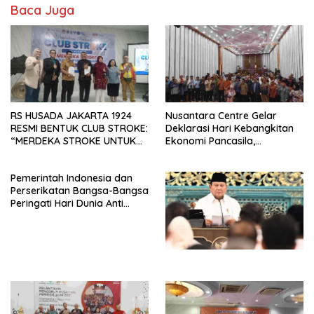
Baca Juga
RS HUSADA JAKARTA 1924
Nusantara Centre Gelar
RESMI BENTUK CLUB STROKE:
Deklarasi Hari Kebangkitan
“MERDEKA STROKE UNTUK
Ekonomi Pancasila,
HIDUP LEBIH BERMAKNA”
Peluncuran Buku Soemitro
Djojohadikusumo Anti
Pemerintah Indonesia dan
Penjajahan (Pergolakan
Perserikatan Bangsa-Bangsa
Ekonomi Politik Indonesia) &
Peringati Hari Dunia Anti
Simposium Nasional “Urgensi
Perdagangan Orang 2026
Undang-Undang
dengan Komitmen Baru
Perekonomian Nasional dan
untuk Memberantas
Kesejahteraan Sosial dalam
Perdagangan Orang di Era
Menata Bangsa Menuju
Digital
Indonesia Emas 2045”,