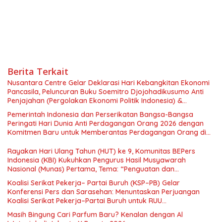
Berita Terkait
Nusantara Centre Gelar Deklarasi Hari Kebangkitan Ekonomi
Pancasila, Peluncuran Buku Soemitro Djojohadikusumo Anti
Penjajahan (Pergolakan Ekonomi Politik Indonesia) &
Simposium Nasional “Urgensi Undang-Undang Perekonomian
Pemerintah Indonesia dan Perserikatan Bangsa-Bangsa
Nasional dan Kesejahteraan Sosial dalam Menata Bangsa
Peringati Hari Dunia Anti Perdagangan Orang 2026 dengan
Menuju Indonesia Emas 2045”,
Komitmen Baru untuk Memberantas Perdagangan Orang di
Era Digital
Rayakan Hari Ulang Tahun (HUT) ke 9, Komunitas BEPers
Indonesia (KBI) Kukuhkan Pengurus Hasil Musyawarah
Nasional (Munas) Pertama, Tema: “Penguatan dan
Pengembangan Organisasi KBI yang Berbasis Riset di seluruh
Koalisi Serikat Pekerja– Partai Buruh (KSP–PB) Gelar
Indonesia dan Mancanegara”.
Konferensi Pers dan Sarasehan: Menuntaskan Perjuangan
Koalisi Serikat Pekerja–Partai Buruh untuk RUU
Ketenagakerjaan Baru.
Masih Bingung Cari Parfum Baru? Kenalan dengan Al