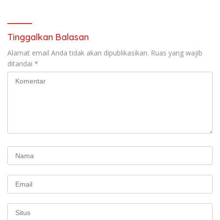
Perjuangan Koalisi Serikat
Pekerja–Partai Buruh untuk
RUU Ketenagakerjaan Baru.
Tinggalkan Balasan
Alamat email Anda tidak akan dipublikasikan.
Ruas yang wajib
ditandai
*