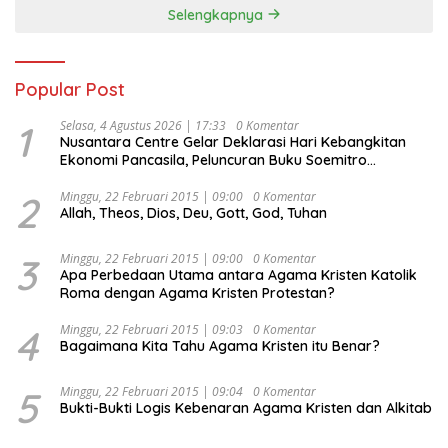
Selengkapnya
Popular Post
1
Selasa, 4 Agustus 2026 | 17:33
0 Komentar
Nusantara Centre Gelar Deklarasi Hari Kebangkitan
Ekonomi Pancasila, Peluncuran Buku Soemitro
Djojohadikusumo Anti Penjajahan (Pergolakan
Ekonomi Politik Indonesia) & Simposium Nasional
2
Minggu, 22 Februari 2015 | 09:00
0 Komentar
Allah, Theos, Dios, Deu, Gott, God, Tuhan
“Urgensi Undang-Undang Perekonomian Nasional dan
Kesejahteraan Sosial dalam Menata Bangsa Menuju
Indonesia Emas 2045”,
3
Minggu, 22 Februari 2015 | 09:00
0 Komentar
Apa Perbedaan Utama antara Agama Kristen Katolik
Roma dengan Agama Kristen Protestan?
4
Minggu, 22 Februari 2015 | 09:03
0 Komentar
Bagaimana Kita Tahu Agama Kristen itu Benar?
5
Minggu, 22 Februari 2015 | 09:04
0 Komentar
Bukti-Bukti Logis Kebenaran Agama Kristen dan Alkitab