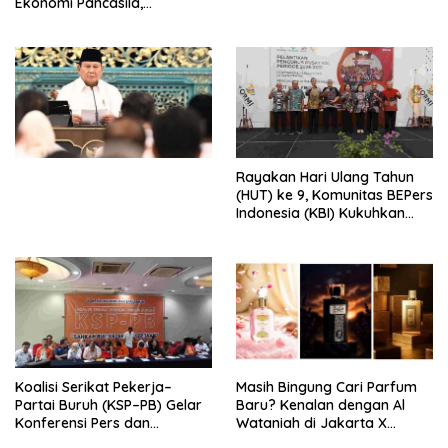
Ekonomi Pancasila,
Peluncuran Buku Soemitro
Djojohadikusumo Anti
Penjajahan (Pergolakan
Ekonomi Politik Indonesia) &
Simposium Nasional “Urgensi
Undang-Undang
Perekonomian Nasional dan
Kesejahteraan Sosial dalam
Menata Bangsa Menuju
Rayakan Hari Ulang Tahun
Indonesia Emas 2045”,
(HUT) ke 9, Komunitas BEPers
Indonesia (KBI) Kukuhkan
Pengurus Hasil Musyawarah
Nasional (Munas) Pertama,
Tema: “Penguatan dan
Pengembangan Organisasi
KBI yang Berbasis Riset di
seluruh Indonesia dan
Mancanegara”.
Koalisi Serikat Pekerja–
Masih Bingung Cari Parfum
Partai Buruh (KSP–PB) Gelar
Baru? Kenalan dengan Al
Konferensi Pers dan
Wataniah di Jakarta X
Sarasehan: Menuntaskan
Beauty 2026