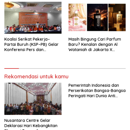
Tema: “Penguatan dan
Pengembangan Organisasi
KBI yang Berbasis Riset di
seluruh Indonesia dan
Mancanegara”.
Koalisi Serikat Pekerja–
Masih Bingung Cari Parfum
Partai Buruh (KSP–PB) Gelar
Baru? Kenalan dengan Al
Konferensi Pers dan
Wataniah di Jakarta X
Sarasehan: Menuntaskan
Beauty 2026
Perjuangan Koalisi Serikat
Pekerja–Partai Buruh untuk
RUU Ketenagakerjaan Baru.
Rekomendasi untuk kamu
Pemerintah Indonesia dan
Perserikatan Bangsa-Bangsa
Peringati Hari Dunia Anti
Perdagangan Orang 2026
dengan Komitmen Baru
untuk Memberantas
Perdagangan Orang di Era
Nusantara Centre Gelar
Digital
Deklarasi Hari Kebangkitan