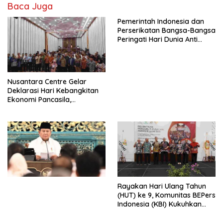
Baca Juga
Pemerintah Indonesia dan
Perserikatan Bangsa-Bangsa
Peringati Hari Dunia Anti
Perdagangan Orang 2026
dengan Komitmen Baru
untuk Memberantas
Perdagangan Orang di Era
Nusantara Centre Gelar
Digital
Deklarasi Hari Kebangkitan
Ekonomi Pancasila,
Peluncuran Buku Soemitro
Djojohadikusumo Anti
Penjajahan (Pergolakan
Ekonomi Politik Indonesia) &
Simposium Nasional “Urgensi
Undang-Undang
Perekonomian Nasional dan
Kesejahteraan Sosial dalam
Menata Bangsa Menuju
Rayakan Hari Ulang Tahun
Indonesia Emas 2045”,
(HUT) ke 9, Komunitas BEPers
Indonesia (KBI) Kukuhkan
Pengurus Hasil Musyawarah
Nasional (Munas) Pertama,