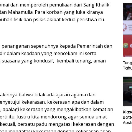
damai dan memperoleh pemuliaan dari Sang Khalik
an Mahamulia. Para korban yang luka kiranya
n fisik dan psikis akibat kedua peristiwa itu.
 penanganan sepenuhnya kepada Pemerintah dan
ir dalam keadaan yang mencekam ini serta
 suasana yang kondusif, kembali tenang, aman
Tung
Tahu
yakinnya bahwa tidak ada ajaran agama dan
nyetujui kekerasan, kekerasan apa dan dalam
, apalagi kekerasan yang mengakibatkan kematian
Klas
erti itu. Justru kita mendorong agar semua umat
Bott
Aust
kecuali, bersatu padu mengatasi kekerasan dengan
ebab mengatasi kekerasan dengan kekerasan akan