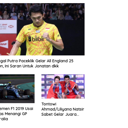
gal Putra Paceklik Gelar All England 25
n, Ini Saran Untuk Jonatan dkk
Tontowi
emen F1 2019 Usai
Ahmad/Liliyana Natsir
as Menangi GP
Sabet Gelar Juara
ralia
Dunia Kedua