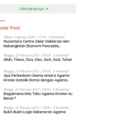
Selengkapnya
ular Post
Selasa, 4 Agustus 2026 | 17:33
0 Komentar
Nusantara Centre Gelar Deklarasi Hari
Kebangkitan Ekonomi Pancasila,
Peluncuran Buku Soemitro
Djojohadikusumo Anti Penjajahan
Minggu, 22 Februari 2015 | 09:00
0 Komentar
Allah, Theos, Dios, Deu, Gott, God, Tuhan
(Pergolakan Ekonomi Politik Indonesia) &
Simposium Nasional “Urgensi Undang-
Undang Perekonomian Nasional dan
Minggu, 22 Februari 2015 | 09:00
0 Komentar
Kesejahteraan Sosial dalam Menata
Apa Perbedaan Utama antara Agama
Bangsa Menuju Indonesia Emas 2045”,
Kristen Katolik Roma dengan Agama
Kristen Protestan?
Minggu, 22 Februari 2015 | 09:03
0 Komentar
Bagaimana Kita Tahu Agama Kristen itu
Benar?
Minggu, 22 Februari 2015 | 09:04
0 Komentar
Bukti-Bukti Logis Kebenaran Agama