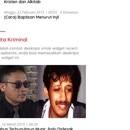
Kristen dan Alkitab
Minggu, 22 Februari 2015 | 09:05
0 Komentar
(Cara) Baptisan Menurut Injil
ita Kriminal
adalah contoh deskripsi untuk widget recent
 wpberita, anda bisa memasukkan deskripsi
 widget ini.
, 16 Maret 2019 | 08:28
ahun Terbunuhnya Munir, Polri Didesak