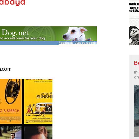
rabaya
B
n.com
In
an