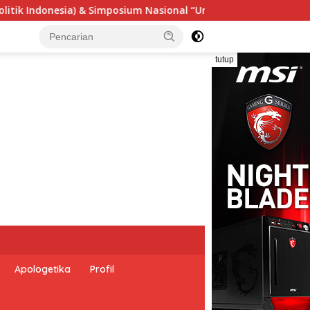
onal “Urgensi Undang-Undang Perekonomian Nasional dan Kesej
tutup
Apologetika
Profil