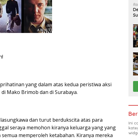
Ra
De
Su
Sa
h!
rihatinan yang dalam atas kedua peristiwa aksi
 di Mako Brimob dan di Surabaya.
Ber
asungkawa dan turut berdukscita atas para
Ini 
gal seraya memohon kiranya keluarga yang yang
kate
widg
ta semua memperoleh ketabahan. Kiranya mereka