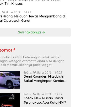
uk Tim Khusus
, 16 Maret 2019 | 08:22
ri Hilang, Nelayan Tewas Mengambang di
ai Cipalawah Garut
Selengkapnya
tomotif
i adalah contoh keterangan untuk widget
ngan kategori otomotif, anda bisa dengan
dah memasukkannya pada widget.
Sabtu, 16 Maret 2019 | 10:53
Demi Xpander, Mitsubishi
Bakal Mengimpor Kembali
Pajero Sport
Sabtu, 16 Maret 2019 | 09:43
Sosok New Nissan Livina
Terungkap, Apa Kata NMI?