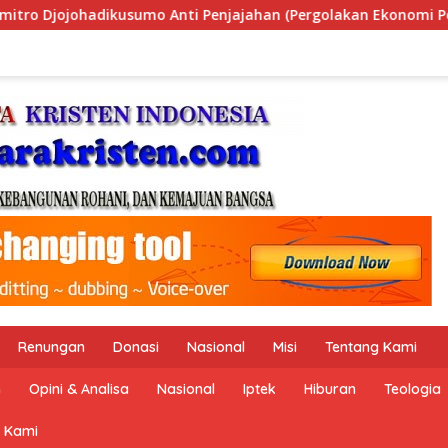
ahan (Pergolakan Ekonomi Politik Indonesia) & Simposium Nasi
Renungan
Donasi
Nasional
Misi
Tentang Kami
n
Opini & Analisa
Nasional
Iptek
Hiburan
Teologia
 Kami