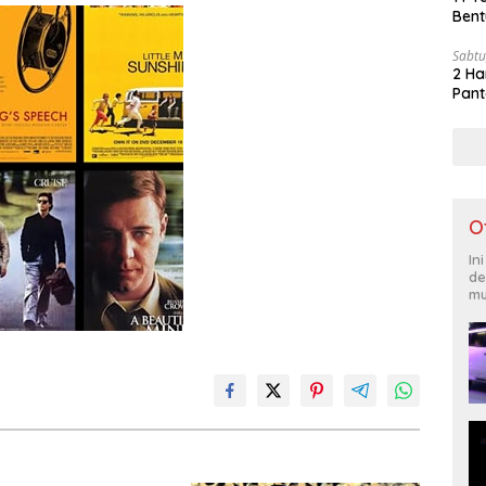
Bent
Sabtu
2 Ha
Pant
O
In
de
mu