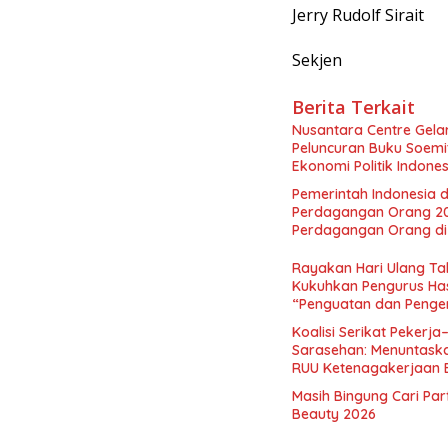
Jerry Rudolf Sirait
Sekjen
Berita Terkait
Nusantara Centre Gelar
Peluncuran Buku Soemi
Ekonomi Politik Indon
Perekonomian Nasional
Pemerintah Indonesia d
Indonesia Emas 2045”,
Perdagangan Orang 2
Perdagangan Orang di 
Rayakan Hari Ulang Tah
Kukuhkan Pengurus Has
“Penguatan dan Pengem
Indonesia dan Mancane
Koalisi Serikat Pekerja
Sarasehan: Menuntaskan
RUU Ketenagakerjaan 
Masih Bingung Cari Pa
Beauty 2026