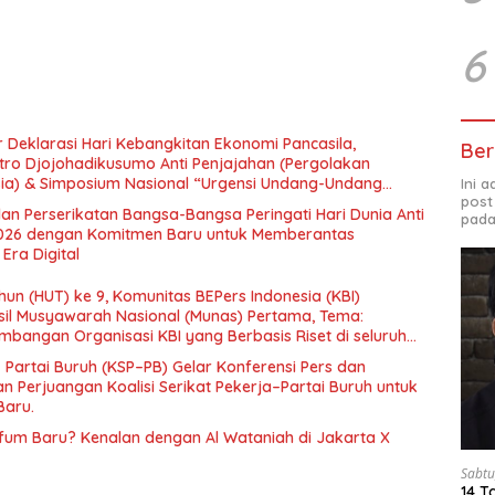
6
 Deklarasi Hari Kebangkitan Ekonomi Pancasila,
Ber
tro Djojohadikusumo Anti Penjajahan (Pergolakan
esia) & Simposium Nasional “Urgensi Undang-Undang
Ini 
post
 dan Kesejahteraan Sosial dalam Menata Bangsa Menuju
an Perserikatan Bangsa-Bangsa Peringati Hari Dunia Anti
pada
026 dengan Komitmen Baru untuk Memberantas
Era Digital
un (HUT) ke 9, Komunitas BEPers Indonesia (KBI)
il Musyawarah Nasional (Munas) Pertama, Tema:
bangan Organisasi KBI yang Berbasis Riset di seluruh
gara”.
– Partai Buruh (KSP–PB) Gelar Konferensi Pers dan
 Perjuangan Koalisi Serikat Pekerja–Partai Buruh untuk
Baru.
rfum Baru? Kenalan dengan Al Wataniah di Jakarta X
Sabtu
14 T