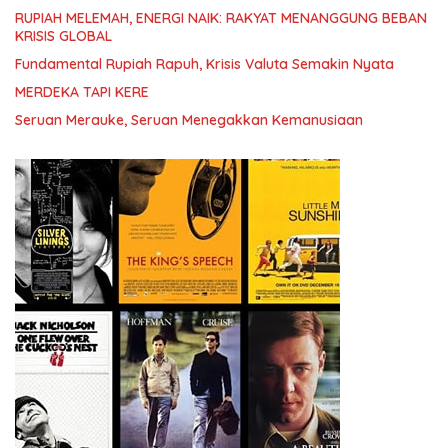
RUPIAH MELEMAH, ENERGI NAIK: RAKYAT MENANGGUNG BEBAN
KRISIS GLOBAL
Fundamental Rupiah Rapuh, Krisis Valuta Semakin Nyata
MERDEKA TAPI KERE
Seruan Merauke, Seruan Menegakkan Kemanusiaan