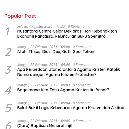
Popular Post
1
Selasa, 4 Agustus 2026 | 17:33
0 Komentar
Nusantara Centre Gelar Deklarasi Hari Kebangkitan
Ekonomi Pancasila, Peluncuran Buku Soemitro
Djojohadikusumo Anti Penjajahan (Pergolakan
Ekonomi Politik Indonesia) & Simposium Nasional
2
Minggu, 22 Februari 2015 | 09:00
0 Komentar
Allah, Theos, Dios, Deu, Gott, God, Tuhan
“Urgensi Undang-Undang Perekonomian Nasional dan
Kesejahteraan Sosial dalam Menata Bangsa Menuju
Indonesia Emas 2045”,
3
Minggu, 22 Februari 2015 | 09:00
0 Komentar
Apa Perbedaan Utama antara Agama Kristen Katolik
Roma dengan Agama Kristen Protestan?
4
Minggu, 22 Februari 2015 | 09:03
0 Komentar
Bagaimana Kita Tahu Agama Kristen itu Benar?
5
Minggu, 22 Februari 2015 | 09:04
0 Komentar
Bukti-Bukti Logis Kebenaran Agama Kristen dan Alkitab
6
Minggu, 22 Februari 2015 | 09:05
0 Komentar
(Cara) Baptisan Menurut Injil