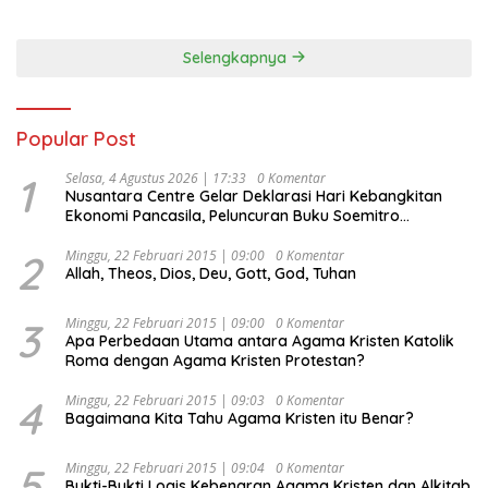
Selengkapnya
Popular Post
1
Selasa, 4 Agustus 2026 | 17:33
0 Komentar
Nusantara Centre Gelar Deklarasi Hari Kebangkitan
Ekonomi Pancasila, Peluncuran Buku Soemitro
Djojohadikusumo Anti Penjajahan (Pergolakan
Ekonomi Politik Indonesia) & Simposium Nasional
2
Minggu, 22 Februari 2015 | 09:00
0 Komentar
Allah, Theos, Dios, Deu, Gott, God, Tuhan
“Urgensi Undang-Undang Perekonomian Nasional dan
Kesejahteraan Sosial dalam Menata Bangsa Menuju
Indonesia Emas 2045”,
3
Minggu, 22 Februari 2015 | 09:00
0 Komentar
Apa Perbedaan Utama antara Agama Kristen Katolik
Roma dengan Agama Kristen Protestan?
4
Minggu, 22 Februari 2015 | 09:03
0 Komentar
Bagaimana Kita Tahu Agama Kristen itu Benar?
5
Minggu, 22 Februari 2015 | 09:04
0 Komentar
Bukti-Bukti Logis Kebenaran Agama Kristen dan Alkitab