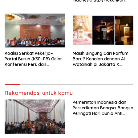
Pengurus Hasil Musyawarah
Nasional (Munas) Pertama,
Tema: “Penguatan dan
Pengembangan Organisasi
KBI yang Berbasis Riset di
seluruh Indonesia dan
Mancanegara”.
Koalisi Serikat Pekerja–
Masih Bingung Cari Parfum
Partai Buruh (KSP–PB) Gelar
Baru? Kenalan dengan Al
Konferensi Pers dan
Wataniah di Jakarta X
Sarasehan: Menuntaskan
Beauty 2026
Perjuangan Koalisi Serikat
Pekerja–Partai Buruh untuk
RUU Ketenagakerjaan Baru.
Rekomendasi untuk kamu
Pemerintah Indonesia dan
Perserikatan Bangsa-Bangsa
Peringati Hari Dunia Anti
Perdagangan Orang 2026
dengan Komitmen Baru
untuk Memberantas
Perdagangan Orang di Era