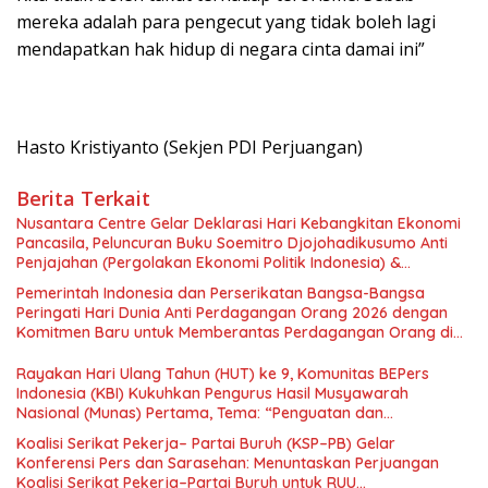
mereka adalah para pengecut yang tidak boleh lagi
mendapatkan hak hidup di negara cinta damai ini”
Hasto Kristiyanto (Sekjen PDI Perjuangan)
Berita Terkait
Nusantara Centre Gelar Deklarasi Hari Kebangkitan Ekonomi
Pancasila, Peluncuran Buku Soemitro Djojohadikusumo Anti
Penjajahan (Pergolakan Ekonomi Politik Indonesia) &
Simposium Nasional “Urgensi Undang-Undang Perekonomian
Pemerintah Indonesia dan Perserikatan Bangsa-Bangsa
Nasional dan Kesejahteraan Sosial dalam Menata Bangsa
Peringati Hari Dunia Anti Perdagangan Orang 2026 dengan
Menuju Indonesia Emas 2045”,
Komitmen Baru untuk Memberantas Perdagangan Orang di
Era Digital
Rayakan Hari Ulang Tahun (HUT) ke 9, Komunitas BEPers
Indonesia (KBI) Kukuhkan Pengurus Hasil Musyawarah
Nasional (Munas) Pertama, Tema: “Penguatan dan
Pengembangan Organisasi KBI yang Berbasis Riset di seluruh
Koalisi Serikat Pekerja– Partai Buruh (KSP–PB) Gelar
Indonesia dan Mancanegara”.
Konferensi Pers dan Sarasehan: Menuntaskan Perjuangan
Koalisi Serikat Pekerja–Partai Buruh untuk RUU