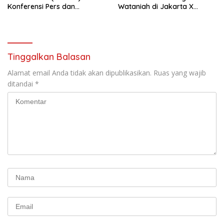
Konferensi Pers dan
Wataniah di Jakarta X
Sarasehan: Menuntaskan
Beauty 2026
Perjuangan Koalisi Serikat
Pekerja–Partai Buruh untuk
RUU Ketenagakerjaan Baru.
Tinggalkan Balasan
Alamat email Anda tidak akan dipublikasikan.
Ruas yang wajib
ditandai
*