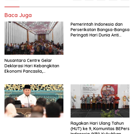
Baca Juga
Pemerintah Indonesia dan
Perserikatan Bangsa-Bangsa
Peringati Hari Dunia Anti
Perdagangan Orang 2026
dengan Komitmen Baru
untuk Memberantas
Perdagangan Orang di Era
Nusantara Centre Gelar
Digital
Deklarasi Hari Kebangkitan
Ekonomi Pancasila,
Peluncuran Buku Soemitro
Djojohadikusumo Anti
Penjajahan (Pergolakan
Ekonomi Politik Indonesia) &
Simposium Nasional “Urgensi
Undang-Undang
Perekonomian Nasional dan
Kesejahteraan Sosial dalam
Menata Bangsa Menuju
Rayakan Hari Ulang Tahun
Indonesia Emas 2045”,
(HUT) ke 9, Komunitas BEPers
Indonesia (KBI) Kukuhkan