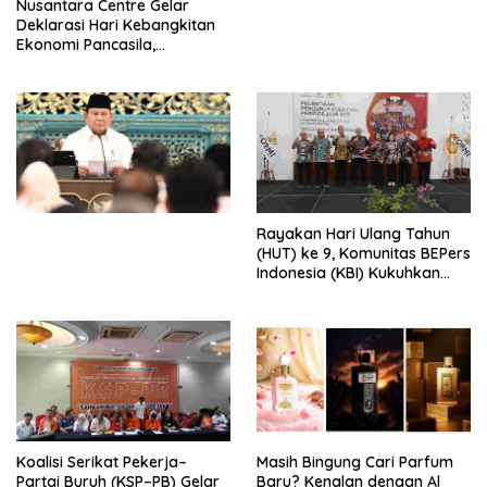
Nusantara Centre Gelar
Digital
Deklarasi Hari Kebangkitan
Ekonomi Pancasila,
Peluncuran Buku Soemitro
Djojohadikusumo Anti
Penjajahan (Pergolakan
Ekonomi Politik Indonesia) &
Simposium Nasional “Urgensi
Undang-Undang
Perekonomian Nasional dan
Kesejahteraan Sosial dalam
Menata Bangsa Menuju
Rayakan Hari Ulang Tahun
Indonesia Emas 2045”,
(HUT) ke 9, Komunitas BEPers
Indonesia (KBI) Kukuhkan
Pengurus Hasil Musyawarah
Nasional (Munas) Pertama,
Tema: “Penguatan dan
Pengembangan Organisasi
KBI yang Berbasis Riset di
seluruh Indonesia dan
Mancanegara”.
Koalisi Serikat Pekerja–
Masih Bingung Cari Parfum
Partai Buruh (KSP–PB) Gelar
Baru? Kenalan dengan Al