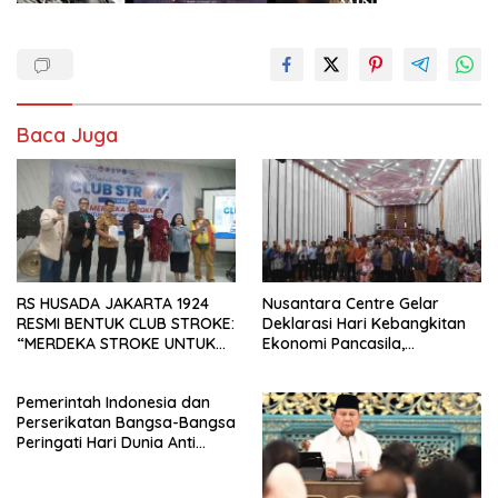
Baca Juga
RS HUSADA JAKARTA 1924
Nusantara Centre Gelar
RESMI BENTUK CLUB STROKE:
Deklarasi Hari Kebangkitan
“MERDEKA STROKE UNTUK
Ekonomi Pancasila,
HIDUP LEBIH BERMAKNA”
Peluncuran Buku Soemitro
Djojohadikusumo Anti
Pemerintah Indonesia dan
Penjajahan (Pergolakan
Perserikatan Bangsa-Bangsa
Ekonomi Politik Indonesia) &
Peringati Hari Dunia Anti
Simposium Nasional “Urgensi
Perdagangan Orang 2026
Undang-Undang
dengan Komitmen Baru
Perekonomian Nasional dan