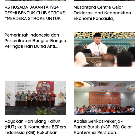
RS HUSADA JAKARTA 1924
Nusantara Centre Gelar
RESMI BENTUK CLUB STROKE:
Deklarasi Hari Kebangkitan
“MERDEKA STROKE UNTUK
Ekonomi Pancasila,
HIDUP LEBIH BERMAKNA”
Peluncuran Buku Soemitro
Djojohadikusumo Anti
Pemerintah Indonesia dan
Penjajahan (Pergolakan
Perserikatan Bangsa-Bangsa
Ekonomi Politik Indonesia) &
Peringati Hari Dunia Anti
Simposium Nasional “Urgensi
Perdagangan Orang 2026
Undang-Undang
dengan Komitmen Baru
Perekonomian Nasional dan
untuk Memberantas
Kesejahteraan Sosial dalam
Perdagangan Orang di Era
Menata Bangsa Menuju
Digital
Indonesia Emas 2045”,
Rayakan Hari Ulang Tahun
Koalisi Serikat Pekerja–
(HUT) ke 9, Komunitas BEPers
Partai Buruh (KSP–PB) Gelar
Indonesia (KBI) Kukuhkan
Konferensi Pers dan
Pengurus Hasil Musyawarah
Sarasehan: Menuntaskan