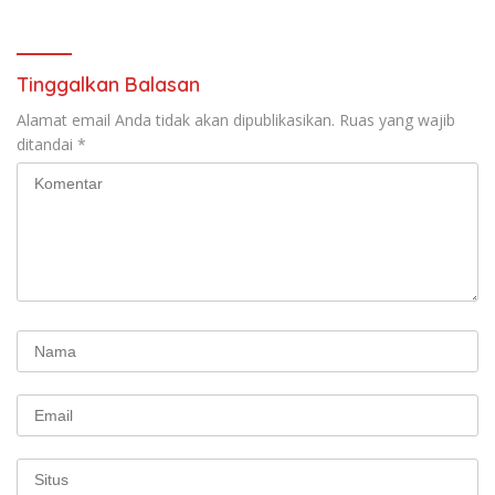
Nasional (Munas) Pertama,
Perjuangan Koalisi Serikat
Tema: “Penguatan dan
Pekerja–Partai Buruh untuk
Pengembangan Organisasi
RUU Ketenagakerjaan Baru.
KBI yang Berbasis Riset di
Tinggalkan Balasan
seluruh Indonesia dan
Mancanegara”.
Alamat email Anda tidak akan dipublikasikan.
Ruas yang wajib
ditandai
*