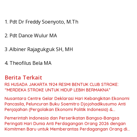
1. Pdt Dr Freddy Soenyoto, M.Th
2. Pdt Dance Wulur MA
3 .Albiner Rajagukguk SH, MH
4. Theofilus Bela MA
Berita Terkait
RS HUSADA JAKARTA 1924 RESMI BENTUK CLUB STROKE:
“MERDEKA STROKE UNTUK HIDUP LEBIH BERMAKNA”
Nusantara Centre Gelar Deklarasi Hari Kebangkitan Ekonomi
Pancasila, Peluncuran Buku Soemitro Djojohadikusumo Anti
Penjajahan (Pergolakan Ekonomi Politik Indonesia) &
Simposium Nasional “Urgensi Undang-Undang Perekonomian
Pemerintah Indonesia dan Perserikatan Bangsa-Bangsa
Nasional dan Kesejahteraan Sosial dalam Menata Bangsa
Peringati Hari Dunia Anti Perdagangan Orang 2026 dengan
Menuju Indonesia Emas 2045”,
Komitmen Baru untuk Memberantas Perdagangan Orang di
Era Digital