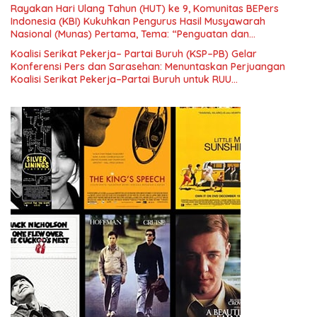
Rayakan Hari Ulang Tahun (HUT) ke 9, Komunitas BEPers
Indonesia (KBI) Kukuhkan Pengurus Hasil Musyawarah
Nasional (Munas) Pertama, Tema: “Penguatan dan
Pengembangan Organisasi KBI yang Berbasis Riset di seluruh
Koalisi Serikat Pekerja– Partai Buruh (KSP–PB) Gelar
Indonesia dan Mancanegara”.
Konferensi Pers dan Sarasehan: Menuntaskan Perjuangan
Koalisi Serikat Pekerja–Partai Buruh untuk RUU
Ketenagakerjaan Baru.