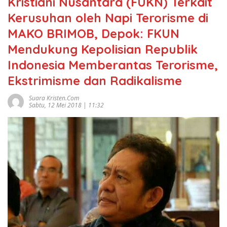
Kristiani Nusantara (FUKN) Terkait
Kerusuhan oleh Napi Terorisme di
MAKO BRIMOB, Depok: FKUN
Mendukung Kepolisian Republik
Indonesia Memberantas Terorisme,
Ekstrimisme dan Radikalisme
Suara Kristen.com
Sabtu, 12 Mei 2018 | 11:32