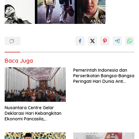
Baca Juga
Pemerintah Indonesia dan
Perserikatan Bangsa-Bangsa
Peringati Hari Dunia Anti
Perdagangan Orang 2026
dengan Komitmen Baru
untuk Memberantas
Perdagangan Orang di Era
Nusantara Centre Gelar
Digital
Deklarasi Hari Kebangkitan
Ekonomi Pancasila,
Peluncuran Buku Soemitro
Djojohadikusumo Anti
Penjajahan (Pergolakan