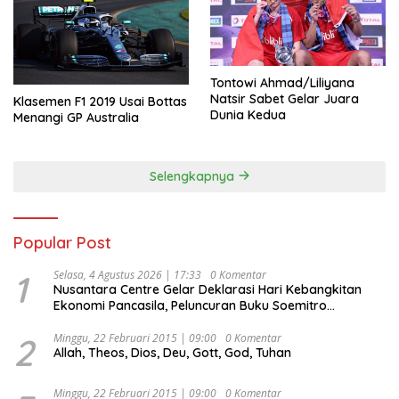
Tontowi Ahmad/Liliyana
Natsir Sabet Gelar Juara
Klasemen F1 2019 Usai Bottas
Dunia Kedua
Menangi GP Australia
Selengkapnya
Popular Post
1
Selasa, 4 Agustus 2026 | 17:33
0 Komentar
Nusantara Centre Gelar Deklarasi Hari Kebangkitan
Ekonomi Pancasila, Peluncuran Buku Soemitro
Djojohadikusumo Anti Penjajahan (Pergolakan
Ekonomi Politik Indonesia) & Simposium Nasional
2
Minggu, 22 Februari 2015 | 09:00
0 Komentar
Allah, Theos, Dios, Deu, Gott, God, Tuhan
“Urgensi Undang-Undang Perekonomian Nasional dan
Kesejahteraan Sosial dalam Menata Bangsa Menuju
Indonesia Emas 2045”,
Minggu, 22 Februari 2015 | 09:00
0 Komentar