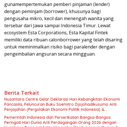
gunamempertemukan pemberi pinjaman (lender)
dengan peminjam (borrower), khusunya bagi
pengusaha mikro, kecil dan menengah wanita yang
tersebar dari Jawa sampai Indonesia Timur. Lewat
ecosystem Esta Corporations, Esta Kapital Fintek
memiliki data ribuan calonborrower yang telah disaring
untuk meminimalkan risiko bagi paralender dengan
pengembalian angsuran secara mingguan.
Berita Terkait
Nusantara Centre Gelar Deklarasi Hari Kebangkitan Ekonomi
Pancasila, Peluncuran Buku Soemitro Djojohadikusumo Anti
Penjajahan (Pergolakan Ekonomi Politik Indonesia) &
Simposium Nasional “Urgensi Undang-Undang Perekonomian
Pemerintah Indonesia dan Perserikatan Bangsa-Bangsa
Nasional dan Kesejahteraan Sosial dalam Menata Bangsa
Peringati Hari Dunia Anti Perdagangan Orang 2026 dengan
Menuju Indonesia Emas 2045”,