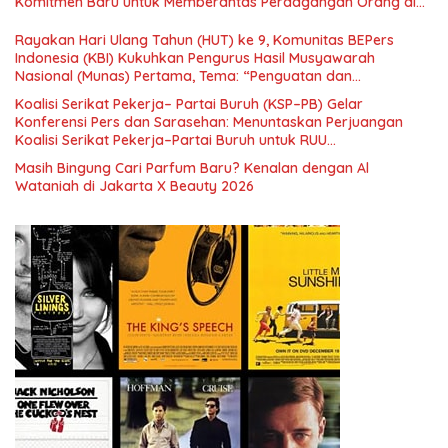
Komitmen Baru untuk Memberantas Perdagangan Orang di
Era Digital
Rayakan Hari Ulang Tahun (HUT) ke 9, Komunitas BEPers
Indonesia (KBI) Kukuhkan Pengurus Hasil Musyawarah
Nasional (Munas) Pertama, Tema: “Penguatan dan
Pengembangan Organisasi KBI yang Berbasis Riset di seluruh
Koalisi Serikat Pekerja– Partai Buruh (KSP–PB) Gelar
Indonesia dan Mancanegara”.
Konferensi Pers dan Sarasehan: Menuntaskan Perjuangan
Koalisi Serikat Pekerja–Partai Buruh untuk RUU
Ketenagakerjaan Baru.
Masih Bingung Cari Parfum Baru? Kenalan dengan Al
Wataniah di Jakarta X Beauty 2026