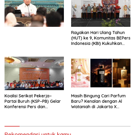
Ekonomi Politik Indonesia) &
Simposium Nasional “Urgensi
Undang-Undang
Perekonomian Nasional dan
Kesejahteraan Sosial dalam
Menata Bangsa Menuju
Rayakan Hari Ulang Tahun
Indonesia Emas 2045”,
(HUT) ke 9, Komunitas BEPers
Indonesia (KBI) Kukuhkan
Pengurus Hasil Musyawarah
Nasional (Munas) Pertama,
Tema: “Penguatan dan
Pengembangan Organisasi
KBI yang Berbasis Riset di
seluruh Indonesia dan
Mancanegara”.
Koalisi Serikat Pekerja–
Masih Bingung Cari Parfum
Partai Buruh (KSP–PB) Gelar
Baru? Kenalan dengan Al
Konferensi Pers dan
Wataniah di Jakarta X
Sarasehan: Menuntaskan
Beauty 2026
Perjuangan Koalisi Serikat
Pekerja–Partai Buruh untuk
RUU Ketenagakerjaan Baru.
Rekomendasi untuk kamu