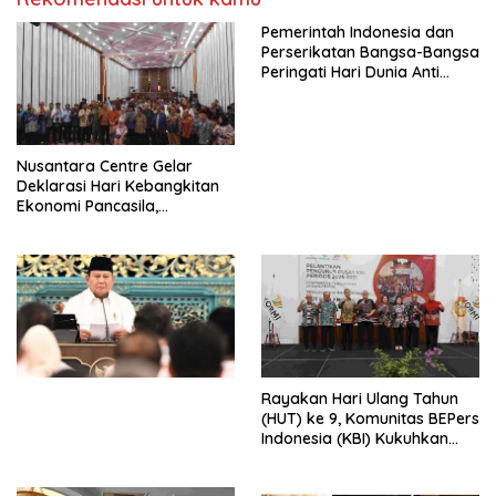
Pemerintah Indonesia dan
Perserikatan Bangsa-Bangsa
Peringati Hari Dunia Anti
Perdagangan Orang 2026
dengan Komitmen Baru
untuk Memberantas
Perdagangan Orang di Era
Nusantara Centre Gelar
Digital
Deklarasi Hari Kebangkitan
Ekonomi Pancasila,
Peluncuran Buku Soemitro
Djojohadikusumo Anti
Penjajahan (Pergolakan
Ekonomi Politik Indonesia) &
Simposium Nasional “Urgensi
Undang-Undang
Perekonomian Nasional dan
Kesejahteraan Sosial dalam
Menata Bangsa Menuju
Rayakan Hari Ulang Tahun
Indonesia Emas 2045”,
(HUT) ke 9, Komunitas BEPers
Indonesia (KBI) Kukuhkan
Pengurus Hasil Musyawarah
Nasional (Munas) Pertama,