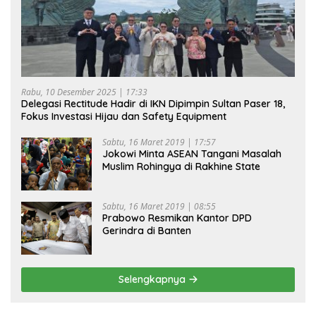
Rabu, 10 Desember 2025 | 17:33
Delegasi Rectitude Hadir di IKN Dipimpin Sultan Paser 18,
Fokus Investasi Hijau dan Safety Equipment
Sabtu, 16 Maret 2019 | 17:57
Jokowi Minta ASEAN Tangani Masalah
Muslim Rohingya di Rakhine State
Sabtu, 16 Maret 2019 | 08:55
Prabowo Resmikan Kantor DPD
Gerindra di Banten
Selengkapnya