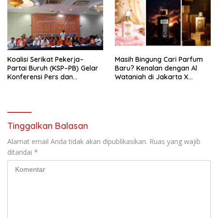
Tema: “Penguatan dan
Pengembangan Organisasi
KBI yang Berbasis Riset di
seluruh Indonesia dan
Mancanegara”.
Koalisi Serikat Pekerja–
Masih Bingung Cari Parfum
Partai Buruh (KSP–PB) Gelar
Baru? Kenalan dengan Al
Konferensi Pers dan
Wataniah di Jakarta X
Sarasehan: Menuntaskan
Beauty 2026
Perjuangan Koalisi Serikat
Pekerja–Partai Buruh untuk
RUU Ketenagakerjaan Baru.
Tinggalkan Balasan
Alamat email Anda tidak akan dipublikasikan.
Ruas yang wajib
ditandai
*