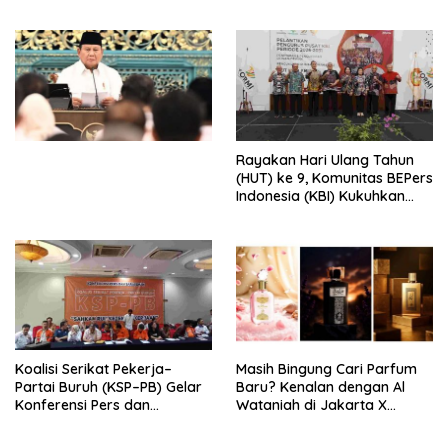
Peluncuran Buku Soemitro
Djojohadikusumo Anti
Penjajahan (Pergolakan
Ekonomi Politik Indonesia) &
Simposium Nasional “Urgensi
Undang-Undang
Perekonomian Nasional dan
Kesejahteraan Sosial dalam
Menata Bangsa Menuju
Rayakan Hari Ulang Tahun
Indonesia Emas 2045”,
(HUT) ke 9, Komunitas BEPers
Indonesia (KBI) Kukuhkan
Pengurus Hasil Musyawarah
Nasional (Munas) Pertama,
Tema: “Penguatan dan
Pengembangan Organisasi
KBI yang Berbasis Riset di
seluruh Indonesia dan
Mancanegara”.
Koalisi Serikat Pekerja–
Masih Bingung Cari Parfum
Partai Buruh (KSP–PB) Gelar
Baru? Kenalan dengan Al
Konferensi Pers dan
Wataniah di Jakarta X
Sarasehan: Menuntaskan
Beauty 2026
Perjuangan Koalisi Serikat