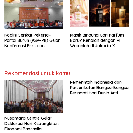
Pengembangan Organisasi
KBI yang Berbasis Riset di
seluruh Indonesia dan
Mancanegara”.
Koalisi Serikat Pekerja–
Masih Bingung Cari Parfum
Partai Buruh (KSP–PB) Gelar
Baru? Kenalan dengan Al
Konferensi Pers dan
Wataniah di Jakarta X
Sarasehan: Menuntaskan
Beauty 2026
Perjuangan Koalisi Serikat
Pekerja–Partai Buruh untuk
RUU Ketenagakerjaan Baru.
Rekomendasi untuk kamu
Pemerintah Indonesia dan
Perserikatan Bangsa-Bangsa
Peringati Hari Dunia Anti
Perdagangan Orang 2026
dengan Komitmen Baru
untuk Memberantas
Perdagangan Orang di Era
Nusantara Centre Gelar
Digital
Deklarasi Hari Kebangkitan
Ekonomi Pancasila,