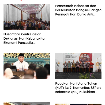
Pemerintah Indonesia dan
Perserikatan Bangsa-Bangsa
Peringati Hari Dunia Anti
Perdagangan Orang 2026
dengan Komitmen Baru
untuk Memberantas
Perdagangan Orang di Era
Nusantara Centre Gelar
Digital
Deklarasi Hari Kebangkitan
Ekonomi Pancasila,
Peluncuran Buku Soemitro
Djojohadikusumo Anti
Penjajahan (Pergolakan
Ekonomi Politik Indonesia) &
Simposium Nasional “Urgensi
Undang-Undang
Perekonomian Nasional dan
Kesejahteraan Sosial dalam
Menata Bangsa Menuju
Rayakan Hari Ulang Tahun
Indonesia Emas 2045”,
(HUT) ke 9, Komunitas BEPers
Indonesia (KBI) Kukuhkan
Pengurus Hasil Musyawarah
Nasional (Munas) Pertama,
Tema: “Penguatan dan