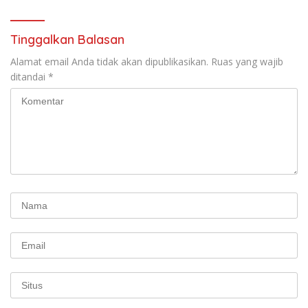
Pekerja–Partai Buruh untuk
RUU Ketenagakerjaan Baru.
Tinggalkan Balasan
Alamat email Anda tidak akan dipublikasikan.
Ruas yang wajib
ditandai
*