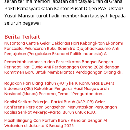
serah terima memori jabatan dan tasyakuran di Graha
Bakti Pcmasyarakatan Kantor Pusat Ditjen PAS. Ustadz
Yusuf Mansur turut hadir memberikan tausiyah kepada
seluruh pegawai.
Berita Terkait
Nusantara Centre Gelar Deklarasi Hari Kebangkitan Ekonomi
Pancasila, Peluncuran Buku Soemitro Djojohadikusumo Anti
Penjajahan (Pergolakan Ekonomi Politik Indonesia) &
Simposium Nasional “Urgensi Undang-Undang Perekonomian
Pemerintah Indonesia dan Perserikatan Bangsa-Bangsa
Nasional dan Kesejahteraan Sosial dalam Menata Bangsa
Peringati Hari Dunia Anti Perdagangan Orang 2026 dengan
Menuju Indonesia Emas 2045”,
Komitmen Baru untuk Memberantas Perdagangan Orang di
Era Digital
Rayakan Hari Ulang Tahun (HUT) ke 9, Komunitas BEPers
Indonesia (KBI) Kukuhkan Pengurus Hasil Musyawarah
Nasional (Munas) Pertama, Tema: “Penguatan dan
Pengembangan Organisasi KBI yang Berbasis Riset di seluruh
Koalisi Serikat Pekerja– Partai Buruh (KSP–PB) Gelar
Indonesia dan Mancanegara”.
Konferensi Pers dan Sarasehan: Menuntaskan Perjuangan
Koalisi Serikat Pekerja–Partai Buruh untuk RUU
Ketenagakerjaan Baru.
Masih Bingung Cari Parfum Baru? Kenalan dengan Al
Wataniah di Jakarta X Beauty 2026