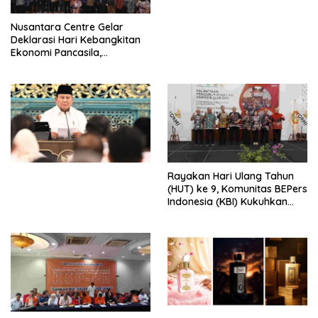
untuk Memberantas
Perdagangan Orang di Era
Nusantara Centre Gelar
Digital
Deklarasi Hari Kebangkitan
Ekonomi Pancasila,
Peluncuran Buku Soemitro
Djojohadikusumo Anti
Penjajahan (Pergolakan
Ekonomi Politik Indonesia) &
Simposium Nasional “Urgensi
Undang-Undang
Perekonomian Nasional dan
Kesejahteraan Sosial dalam
Menata Bangsa Menuju
Rayakan Hari Ulang Tahun
Indonesia Emas 2045”,
(HUT) ke 9, Komunitas BEPers
Indonesia (KBI) Kukuhkan
Pengurus Hasil Musyawarah
Nasional (Munas) Pertama,
Tema: “Penguatan dan
Pengembangan Organisasi
KBI yang Berbasis Riset di
seluruh Indonesia dan
Mancanegara”.