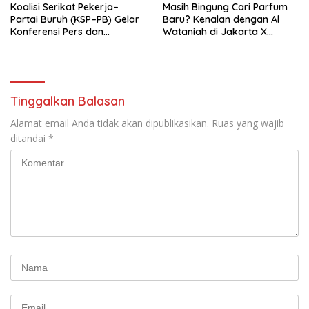
Koalisi Serikat Pekerja–
Masih Bingung Cari Parfum
Partai Buruh (KSP–PB) Gelar
Baru? Kenalan dengan Al
Konferensi Pers dan
Wataniah di Jakarta X
Sarasehan: Menuntaskan
Beauty 2026
Perjuangan Koalisi Serikat
Pekerja–Partai Buruh untuk
RUU Ketenagakerjaan Baru.
Tinggalkan Balasan
Alamat email Anda tidak akan dipublikasikan.
Ruas yang wajib
ditandai
*