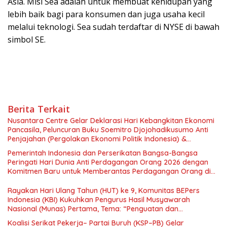
Asia. Misi Sea adalah untuk membuat kehidupan yang
lebih baik bagi para konsumen dan juga usaha kecil
melalui teknologi. Sea sudah terdaftar di NYSE di bawah
simbol SE.
Berita Terkait
Nusantara Centre Gelar Deklarasi Hari Kebangkitan Ekonomi
Pancasila, Peluncuran Buku Soemitro Djojohadikusumo Anti
Penjajahan (Pergolakan Ekonomi Politik Indonesia) &
Simposium Nasional “Urgensi Undang-Undang Perekonomian
Pemerintah Indonesia dan Perserikatan Bangsa-Bangsa
Nasional dan Kesejahteraan Sosial dalam Menata Bangsa
Peringati Hari Dunia Anti Perdagangan Orang 2026 dengan
Menuju Indonesia Emas 2045”,
Komitmen Baru untuk Memberantas Perdagangan Orang di
Era Digital
Rayakan Hari Ulang Tahun (HUT) ke 9, Komunitas BEPers
Indonesia (KBI) Kukuhkan Pengurus Hasil Musyawarah
Nasional (Munas) Pertama, Tema: “Penguatan dan
Pengembangan Organisasi KBI yang Berbasis Riset di seluruh
Koalisi Serikat Pekerja– Partai Buruh (KSP–PB) Gelar
Indonesia dan Mancanegara”.