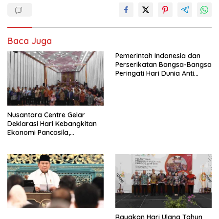
Baca Juga
Pemerintah Indonesia dan
Perserikatan Bangsa-Bangsa
Peringati Hari Dunia Anti
Perdagangan Orang 2026
dengan Komitmen Baru
untuk Memberantas
Perdagangan Orang di Era
Nusantara Centre Gelar
Digital
Deklarasi Hari Kebangkitan
Ekonomi Pancasila,
Peluncuran Buku Soemitro
Djojohadikusumo Anti
Penjajahan (Pergolakan
Ekonomi Politik Indonesia) &
Simposium Nasional “Urgensi
Undang-Undang
Perekonomian Nasional dan
Kesejahteraan Sosial dalam
Menata Bangsa Menuju
Rayakan Hari Ulang Tahun