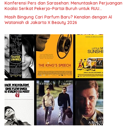
Konferensi Pers dan Sarasehan: Menuntaskan Perjuangan
Koalisi Serikat Pekerja–Partai Buruh untuk RUU
Ketenagakerjaan Baru.
Masih Bingung Cari Parfum Baru? Kenalan dengan Al
Wataniah di Jakarta X Beauty 2026