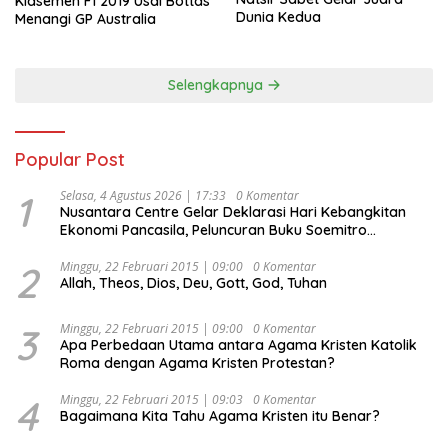
Klasemen F1 2019 Usai Bottas
Dunia Kedua
Menangi GP Australia
Selengkapnya
Popular Post
1
Selasa, 4 Agustus 2026 | 17:33
0 Komentar
Nusantara Centre Gelar Deklarasi Hari Kebangkitan
Ekonomi Pancasila, Peluncuran Buku Soemitro
Djojohadikusumo Anti Penjajahan (Pergolakan
Ekonomi Politik Indonesia) & Simposium Nasional
2
Minggu, 22 Februari 2015 | 09:00
0 Komentar
Allah, Theos, Dios, Deu, Gott, God, Tuhan
“Urgensi Undang-Undang Perekonomian Nasional dan
Kesejahteraan Sosial dalam Menata Bangsa Menuju
Indonesia Emas 2045”,
3
Minggu, 22 Februari 2015 | 09:00
0 Komentar
Apa Perbedaan Utama antara Agama Kristen Katolik
Roma dengan Agama Kristen Protestan?
4
Minggu, 22 Februari 2015 | 09:03
0 Komentar
Bagaimana Kita Tahu Agama Kristen itu Benar?