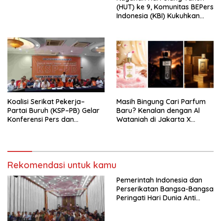
Indonesia Emas 2045”,
(HUT) ke 9, Komunitas BEPers
Indonesia (KBI) Kukuhkan
Pengurus Hasil Musyawarah
Nasional (Munas) Pertama,
Tema: “Penguatan dan
Pengembangan Organisasi
KBI yang Berbasis Riset di
seluruh Indonesia dan
Mancanegara”.
Koalisi Serikat Pekerja–
Masih Bingung Cari Parfum
Partai Buruh (KSP–PB) Gelar
Baru? Kenalan dengan Al
Konferensi Pers dan
Wataniah di Jakarta X
Sarasehan: Menuntaskan
Beauty 2026
Perjuangan Koalisi Serikat
Pekerja–Partai Buruh untuk
RUU Ketenagakerjaan Baru.
Rekomendasi untuk kamu
Pemerintah Indonesia dan
Perserikatan Bangsa-Bangsa
Peringati Hari Dunia Anti
Perdagangan Orang 2026
dengan Komitmen Baru