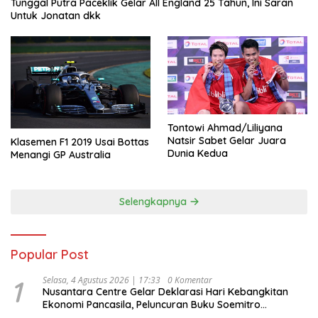
Tunggal Putra Paceklik Gelar All England 25 Tahun, Ini Saran
Untuk Jonatan dkk
Tontowi Ahmad/Liliyana
Natsir Sabet Gelar Juara
Klasemen F1 2019 Usai Bottas
Dunia Kedua
Menangi GP Australia
Selengkapnya
Popular Post
1
Selasa, 4 Agustus 2026 | 17:33
0 Komentar
Nusantara Centre Gelar Deklarasi Hari Kebangkitan
Ekonomi Pancasila, Peluncuran Buku Soemitro
Djojohadikusumo Anti Penjajahan (Pergolakan