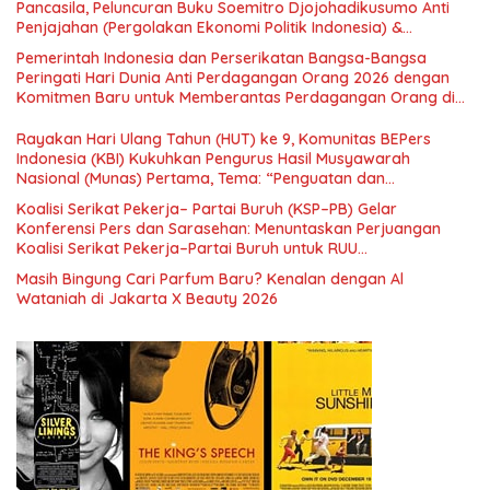
Pancasila, Peluncuran Buku Soemitro Djojohadikusumo Anti
Penjajahan (Pergolakan Ekonomi Politik Indonesia) &
Simposium Nasional “Urgensi Undang-Undang Perekonomian
Pemerintah Indonesia dan Perserikatan Bangsa-Bangsa
Nasional dan Kesejahteraan Sosial dalam Menata Bangsa
Peringati Hari Dunia Anti Perdagangan Orang 2026 dengan
Menuju Indonesia Emas 2045”,
Komitmen Baru untuk Memberantas Perdagangan Orang di
Era Digital
Rayakan Hari Ulang Tahun (HUT) ke 9, Komunitas BEPers
Indonesia (KBI) Kukuhkan Pengurus Hasil Musyawarah
Nasional (Munas) Pertama, Tema: “Penguatan dan
Pengembangan Organisasi KBI yang Berbasis Riset di seluruh
Koalisi Serikat Pekerja– Partai Buruh (KSP–PB) Gelar
Indonesia dan Mancanegara”.
Konferensi Pers dan Sarasehan: Menuntaskan Perjuangan
Koalisi Serikat Pekerja–Partai Buruh untuk RUU
Ketenagakerjaan Baru.
Masih Bingung Cari Parfum Baru? Kenalan dengan Al
Wataniah di Jakarta X Beauty 2026