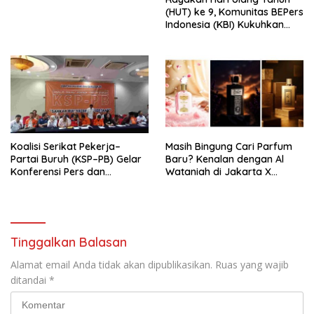
Indonesia Emas 2045”,
(HUT) ke 9, Komunitas BEPers
Indonesia (KBI) Kukuhkan
Pengurus Hasil Musyawarah
Nasional (Munas) Pertama,
Tema: “Penguatan dan
Pengembangan Organisasi
KBI yang Berbasis Riset di
seluruh Indonesia dan
Mancanegara”.
Koalisi Serikat Pekerja–
Masih Bingung Cari Parfum
Partai Buruh (KSP–PB) Gelar
Baru? Kenalan dengan Al
Konferensi Pers dan
Wataniah di Jakarta X
Sarasehan: Menuntaskan
Beauty 2026
Perjuangan Koalisi Serikat
Pekerja–Partai Buruh untuk
RUU Ketenagakerjaan Baru.
Tinggalkan Balasan
Alamat email Anda tidak akan dipublikasikan.
Ruas yang wajib
ditandai
*