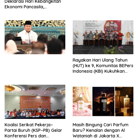
Deklarasi Hari Kebangkitan
Ekonomi Pancasila,
Peluncuran Buku Soemitro
Djojohadikusumo Anti
Penjajahan (Pergolakan
Ekonomi Politik Indonesia) &
Simposium Nasional “Urgensi
Undang-Undang
Perekonomian Nasional dan
Kesejahteraan Sosial dalam
Menata Bangsa Menuju
Rayakan Hari Ulang Tahun
Indonesia Emas 2045”,
(HUT) ke 9, Komunitas BEPers
Indonesia (KBI) Kukuhkan
Pengurus Hasil Musyawarah
Nasional (Munas) Pertama,
Tema: “Penguatan dan
Pengembangan Organisasi
KBI yang Berbasis Riset di
seluruh Indonesia dan
Mancanegara”.
Koalisi Serikat Pekerja–
Masih Bingung Cari Parfum
Partai Buruh (KSP–PB) Gelar
Baru? Kenalan dengan Al
Konferensi Pers dan
Wataniah di Jakarta X