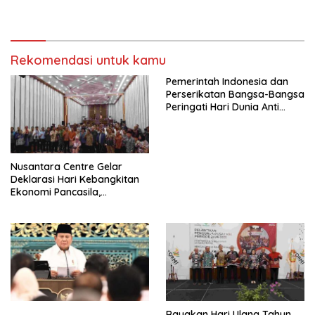
Sarasehan: Menuntaskan
Beauty 2026
Perjuangan Koalisi Serikat
Pekerja–Partai Buruh untuk
RUU Ketenagakerjaan Baru.
Rekomendasi untuk kamu
Pemerintah Indonesia dan
Perserikatan Bangsa-Bangsa
Peringati Hari Dunia Anti
Perdagangan Orang 2026
dengan Komitmen Baru
untuk Memberantas
Perdagangan Orang di Era
Nusantara Centre Gelar
Digital
Deklarasi Hari Kebangkitan
Ekonomi Pancasila,
Peluncuran Buku Soemitro
Djojohadikusumo Anti
Penjajahan (Pergolakan
Ekonomi Politik Indonesia) &
Simposium Nasional “Urgensi
Undang-Undang
Perekonomian Nasional dan
Kesejahteraan Sosial dalam
Menata Bangsa Menuju
Rayakan Hari Ulang Tahun