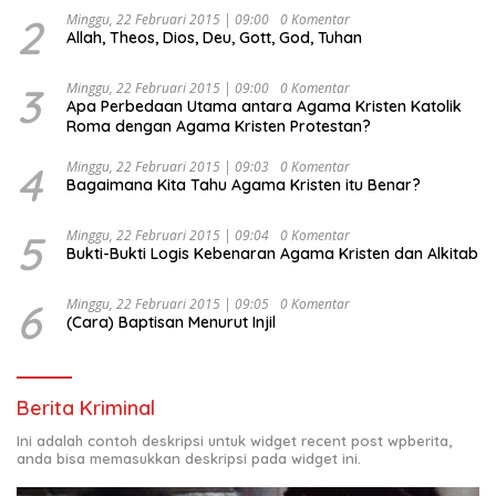
Ekonomi Politik Indonesia) & Simposium Nasional
2
Minggu, 22 Februari 2015 | 09:00
0 Komentar
Allah, Theos, Dios, Deu, Gott, God, Tuhan
“Urgensi Undang-Undang Perekonomian Nasional dan
Kesejahteraan Sosial dalam Menata Bangsa Menuju
Indonesia Emas 2045”,
3
Minggu, 22 Februari 2015 | 09:00
0 Komentar
Apa Perbedaan Utama antara Agama Kristen Katolik
Roma dengan Agama Kristen Protestan?
4
Minggu, 22 Februari 2015 | 09:03
0 Komentar
Bagaimana Kita Tahu Agama Kristen itu Benar?
5
Minggu, 22 Februari 2015 | 09:04
0 Komentar
Bukti-Bukti Logis Kebenaran Agama Kristen dan Alkitab
6
Minggu, 22 Februari 2015 | 09:05
0 Komentar
(Cara) Baptisan Menurut Injil
Berita Kriminal
Ini adalah contoh deskripsi untuk widget recent post wpberita,
anda bisa memasukkan deskripsi pada widget ini.