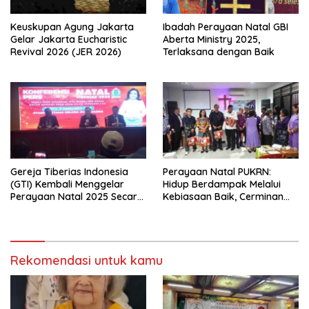
Menjawab Tantangan Sosial
Bangsa
Keuskupan Agung Jakarta
Ibadah Perayaan Natal GBI
Gelar Jakarta Eucharistic
Aberta Ministry 2025,
Revival 2026 (JER 2026)
Terlaksana dengan Baik
Gereja Tiberias Indonesia
Perayaan Natal PUKRN:
(GTI) Kembali Menggelar
Hidup Berdampak Melalui
Perayaan Natal 2025 Secara
Kebiasaan Baik, Cerminan
Besar-besaran di Stadion
Firman Allah
GBK
Rekomendasi untuk kamu