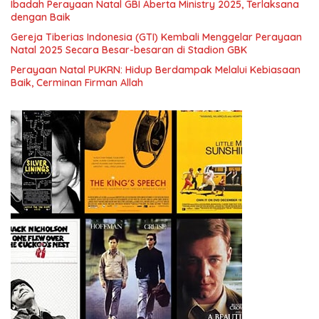
Ibadah Perayaan Natal GBI Aberta Ministry 2025, Terlaksana
dengan Baik
Gereja Tiberias Indonesia (GTI) Kembali Menggelar Perayaan
Natal 2025 Secara Besar-besaran di Stadion GBK
Perayaan Natal PUKRN: Hidup Berdampak Melalui Kebiasaan
Baik, Cerminan Firman Allah