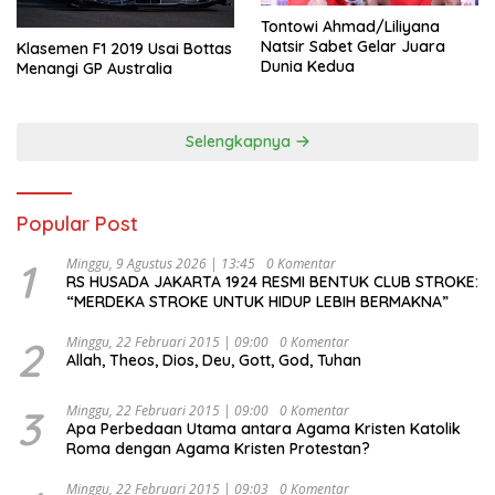
Tontowi Ahmad/Liliyana
Natsir Sabet Gelar Juara
Klasemen F1 2019 Usai Bottas
Dunia Kedua
Menangi GP Australia
Selengkapnya
Popular Post
1
Minggu, 9 Agustus 2026 | 13:45
0 Komentar
RS HUSADA JAKARTA 1924 RESMI BENTUK CLUB STROKE:
“MERDEKA STROKE UNTUK HIDUP LEBIH BERMAKNA”
2
Minggu, 22 Februari 2015 | 09:00
0 Komentar
Allah, Theos, Dios, Deu, Gott, God, Tuhan
3
Minggu, 22 Februari 2015 | 09:00
0 Komentar
Apa Perbedaan Utama antara Agama Kristen Katolik
Roma dengan Agama Kristen Protestan?
Minggu, 22 Februari 2015 | 09:03
0 Komentar