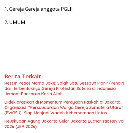
1. Gereja Gereja anggota PGLII
2. UMUM
Berita Terkait
Rest In Peace Mama Joke: Salah Satu Sesepuh Pionir/Pendiri
dari terbentuknya Gereja Protestan Soteria di Indonesia
Jemaat Pancaran Kasih Allah.
Dideklarasikan di Momentum Perayaan Paskah di Jakarta,
Organisasi “Persaudaraan Warga Gereja Sumatera Utara”
(PWGSU) Siap Menjadi Wadah Kebersamaan Lintas
Denominasi untuk Menghimpun Potensi Warga Gereja
Keuskupan Agung Jakarta Gelar Jakarta Eucharistic Revival
Diaspora untuk Menjawab Tantangan Sosial Bangsa
2026 (JER 2026)