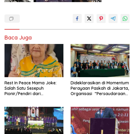
Baca Juga
Rest In Peace Mama Joke:
Dideklarasikan di Momentum
Salah Satu Sesepuh
Perayaan Paskah di Jakarta,
Pionir/Pendiri dari
Organisasi “Persaudaraan
terbentuknya Gereja
Warga Gereja Sumatera
Protestan Soteria di
Utara” (PWGSU) Siap
Indonesia Jemaat Pancaran
Menjadi Wadah
Kasih Allah.
Kebersamaan Lintas
Denominasi untuk
Menghimpun Potensi Warga
Gereja Diaspora untuk