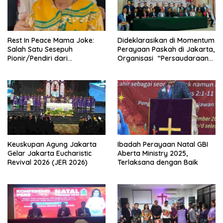
Rest In Peace Mama Joke:
Dideklarasikan di Momentum
Salah Satu Sesepuh
Perayaan Paskah di Jakarta,
Pionir/Pendiri dari
Organisasi “Persaudaraan
terbentuknya Gereja
Warga Gereja Sumatera
Protestan Soteria di
Utara” (PWGSU) Siap
Indonesia Jemaat Pancaran
Menjadi Wadah
Kasih Allah.
Kebersamaan Lintas
Denominasi untuk
Menghimpun Potensi Warga
Gereja Diaspora untuk
Menjawab Tantangan Sosial
Bangsa
Keuskupan Agung Jakarta
Ibadah Perayaan Natal GBI
Gelar Jakarta Eucharistic
Aberta Ministry 2025,
Revival 2026 (JER 2026)
Terlaksana dengan Baik