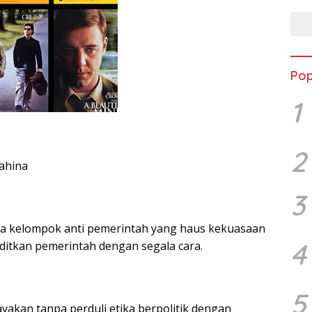
Pop
1
2
ahina
3
nya kelompok anti pemerintah yang haus kekuasaan
4
itkan pemerintah dengan segala cara.
5
ayakan tanpa perduli etika berpolitik dengan