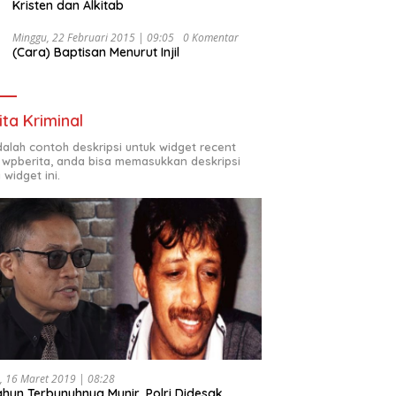
Kristen dan Alkitab
Minggu, 22 Februari 2015 | 09:05
0 Komentar
(Cara) Baptisan Menurut Injil
ita Kriminal
adalah contoh deskripsi untuk widget recent
 wpberita, anda bisa memasukkan deskripsi
 widget ini.
, 16 Maret 2019 | 08:28
ahun Terbunuhnya Munir, Polri Didesak