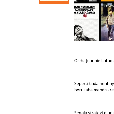
Oleh: Jeannie Latum
Seperti tiada henti
berusaha mendiskred
Segala strategi diup