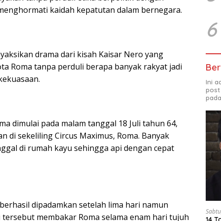
menghormati kaidah kepatutan dalam bernegara.
6
yaksikan drama dari kisah Kaisar Nero yang
ta Roma tanpa perduli berapa banyak rakyat jadi
Ber
kekuasaan.
Ini 
post
pada
a dimulai pada malam tanggal 18 Juli tahun 64,
an di sekeliling Circus Maximus, Roma. Banyak
ggal di rumah kayu sehingga api dengan cepat
 berhasil dipadamkan setelah lima hari namun
Sabtu
i tersebut membakar Roma selama enam hari tujuh
14 T