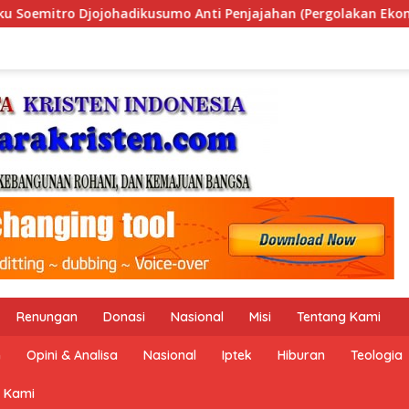
ergolakan Ekonomi Politik Indonesia) & Simposium Nasional “
Renungan
Donasi
Nasional
Misi
Tentang Kami
n
Opini & Analisa
Nasional
Iptek
Hiburan
Teologia
 Kami