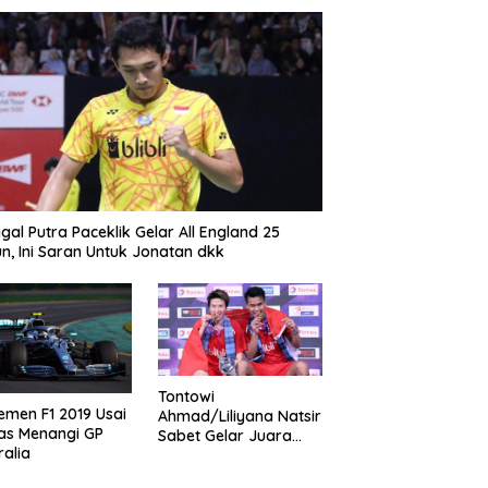
gal Putra Paceklik Gelar All England 25
n, Ini Saran Untuk Jonatan dkk
Tontowi
emen F1 2019 Usai
Ahmad/Liliyana Natsir
as Menangi GP
Sabet Gelar Juara
ralia
Dunia Kedua