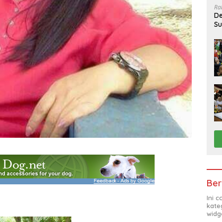
Ra
De
Su
Sa
Ber
Ini 
kate
widg