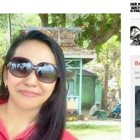
B
In
an