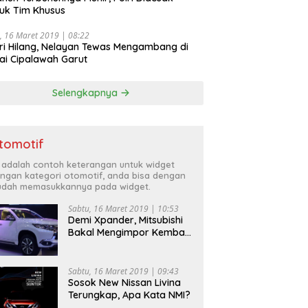
uk Tim Khusus
, 16 Maret 2019 | 08:22
ri Hilang, Nelayan Tewas Mengambang di
ai Cipalawah Garut
Selengkapnya
tomotif
i adalah contoh keterangan untuk widget
ngan kategori otomotif, anda bisa dengan
dah memasukkannya pada widget.
Sabtu, 16 Maret 2019 | 10:53
Demi Xpander, Mitsubishi
Bakal Mengimpor Kembali
Pajero Sport
Sabtu, 16 Maret 2019 | 09:43
Sosok New Nissan Livina
Terungkap, Apa Kata NMI?