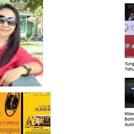
Tung
Tahu
Klas
Bott
Aust