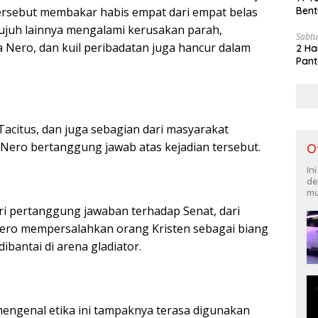
Bent
ersebut membakar habis empat dari empat belas
 tujuh lainnya mengalami kerusakan parah,
Sabtu
a Nero, dan kuil peribadatan juga hancur dalam
2 Ha
Pant
acitus, dan juga sebagian dari masyarakat
ero bertanggung jawab atas kejadian tersebut.
O
In
de
mu
ri pertanggung jawaban terhadap Senat, dari
Nero mempersalahkan orang Kristen sebagai biang
ibantai di arena gladiator.
mengenal etika ini tampaknya terasa digunakan