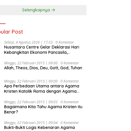
Selengkapnya
ular Post
Selasa, 4 Agustus 2026 | 17:33
0 Komentar
Nusantara Centre Gelar Deklarasi Hari
Kebangkitan Ekonomi Pancasila,
Peluncuran Buku Soemitro
Djojohadikusumo Anti Penjajahan
Minggu, 22 Februari 2015 | 09:00
0 Komentar
Allah, Theos, Dios, Deu, Gott, God, Tuhan
(Pergolakan Ekonomi Politik Indonesia) &
Simposium Nasional “Urgensi Undang-
Undang Perekonomian Nasional dan
Minggu, 22 Februari 2015 | 09:00
0 Komentar
Kesejahteraan Sosial dalam Menata
Apa Perbedaan Utama antara Agama
Bangsa Menuju Indonesia Emas 2045”,
Kristen Katolik Roma dengan Agama
Kristen Protestan?
Minggu, 22 Februari 2015 | 09:03
0 Komentar
Bagaimana Kita Tahu Agama Kristen itu
Benar?
Minggu, 22 Februari 2015 | 09:04
0 Komentar
Bukti-Bukti Logis Kebenaran Agama