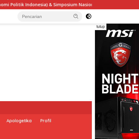
Urgensi Undang-Undang Perekonomian Nasional dan Kesejahtera
tutup
Apologetika
Profil