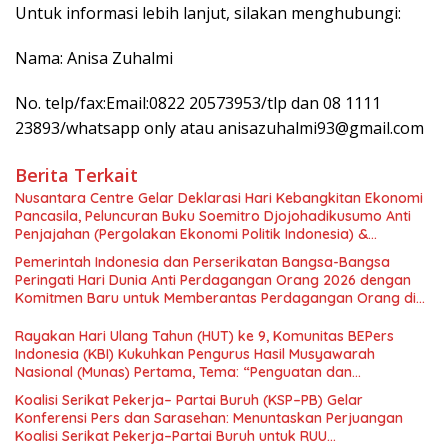
Untuk informasi lebih lanjut, silakan menghubungi:
Nama: Anisa Zuhalmi
No. telp/fax:Email:0822 20573953/tlp dan 08 1111
23893/whatsapp only atau anisazuhalmi93@gmail.com
Berita Terkait
Nusantara Centre Gelar Deklarasi Hari Kebangkitan Ekonomi
Pancasila, Peluncuran Buku Soemitro Djojohadikusumo Anti
Penjajahan (Pergolakan Ekonomi Politik Indonesia) &
Simposium Nasional “Urgensi Undang-Undang Perekonomian
Pemerintah Indonesia dan Perserikatan Bangsa-Bangsa
Nasional dan Kesejahteraan Sosial dalam Menata Bangsa
Peringati Hari Dunia Anti Perdagangan Orang 2026 dengan
Menuju Indonesia Emas 2045”,
Komitmen Baru untuk Memberantas Perdagangan Orang di
Era Digital
Rayakan Hari Ulang Tahun (HUT) ke 9, Komunitas BEPers
Indonesia (KBI) Kukuhkan Pengurus Hasil Musyawarah
Nasional (Munas) Pertama, Tema: “Penguatan dan
Pengembangan Organisasi KBI yang Berbasis Riset di seluruh
Koalisi Serikat Pekerja– Partai Buruh (KSP–PB) Gelar
Indonesia dan Mancanegara”.
Konferensi Pers dan Sarasehan: Menuntaskan Perjuangan
Koalisi Serikat Pekerja–Partai Buruh untuk RUU