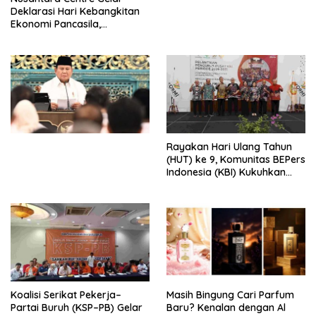
Digital
Deklarasi Hari Kebangkitan
Ekonomi Pancasila,
Peluncuran Buku Soemitro
Djojohadikusumo Anti
Penjajahan (Pergolakan
Ekonomi Politik Indonesia) &
Simposium Nasional “Urgensi
Undang-Undang
Perekonomian Nasional dan
Kesejahteraan Sosial dalam
Menata Bangsa Menuju
Rayakan Hari Ulang Tahun
Indonesia Emas 2045”,
(HUT) ke 9, Komunitas BEPers
Indonesia (KBI) Kukuhkan
Pengurus Hasil Musyawarah
Nasional (Munas) Pertama,
Tema: “Penguatan dan
Pengembangan Organisasi
KBI yang Berbasis Riset di
seluruh Indonesia dan
Mancanegara”.
Koalisi Serikat Pekerja–
Masih Bingung Cari Parfum
Partai Buruh (KSP–PB) Gelar
Baru? Kenalan dengan Al