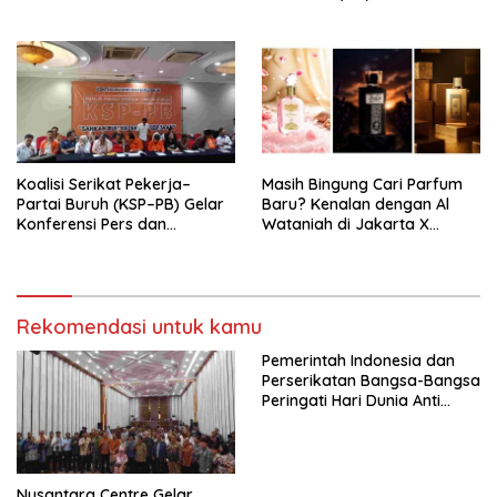
Pengurus Hasil Musyawarah
Nasional (Munas) Pertama,
Tema: “Penguatan dan
Pengembangan Organisasi
KBI yang Berbasis Riset di
seluruh Indonesia dan
Mancanegara”.
Koalisi Serikat Pekerja–
Masih Bingung Cari Parfum
Partai Buruh (KSP–PB) Gelar
Baru? Kenalan dengan Al
Konferensi Pers dan
Wataniah di Jakarta X
Sarasehan: Menuntaskan
Beauty 2026
Perjuangan Koalisi Serikat
Pekerja–Partai Buruh untuk
RUU Ketenagakerjaan Baru.
Rekomendasi untuk kamu
Pemerintah Indonesia dan
Perserikatan Bangsa-Bangsa
Peringati Hari Dunia Anti
Perdagangan Orang 2026
dengan Komitmen Baru
untuk Memberantas
Perdagangan Orang di Era
Nusantara Centre Gelar