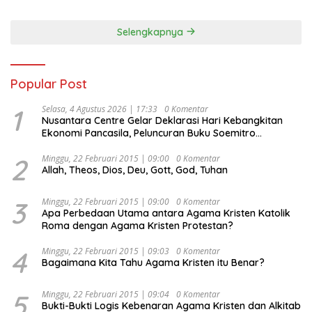
Selengkapnya
Popular Post
1
Selasa, 4 Agustus 2026 | 17:33
0 Komentar
Nusantara Centre Gelar Deklarasi Hari Kebangkitan
Ekonomi Pancasila, Peluncuran Buku Soemitro
Djojohadikusumo Anti Penjajahan (Pergolakan
Ekonomi Politik Indonesia) & Simposium Nasional
2
Minggu, 22 Februari 2015 | 09:00
0 Komentar
Allah, Theos, Dios, Deu, Gott, God, Tuhan
“Urgensi Undang-Undang Perekonomian Nasional dan
Kesejahteraan Sosial dalam Menata Bangsa Menuju
Indonesia Emas 2045”,
3
Minggu, 22 Februari 2015 | 09:00
0 Komentar
Apa Perbedaan Utama antara Agama Kristen Katolik
Roma dengan Agama Kristen Protestan?
4
Minggu, 22 Februari 2015 | 09:03
0 Komentar
Bagaimana Kita Tahu Agama Kristen itu Benar?
5
Minggu, 22 Februari 2015 | 09:04
0 Komentar
Bukti-Bukti Logis Kebenaran Agama Kristen dan Alkitab