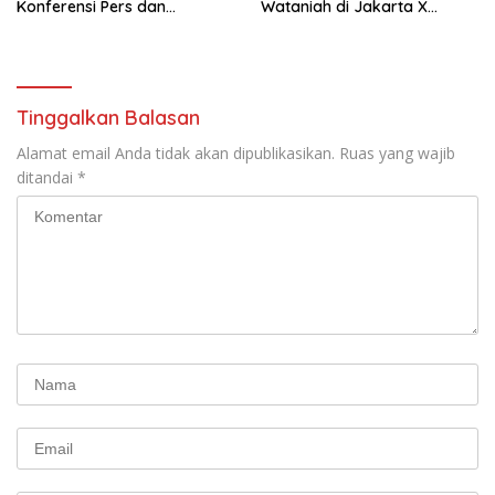
Konferensi Pers dan
Wataniah di Jakarta X
Sarasehan: Menuntaskan
Beauty 2026
Perjuangan Koalisi Serikat
Pekerja–Partai Buruh untuk
RUU Ketenagakerjaan Baru.
Tinggalkan Balasan
Alamat email Anda tidak akan dipublikasikan.
Ruas yang wajib
ditandai
*