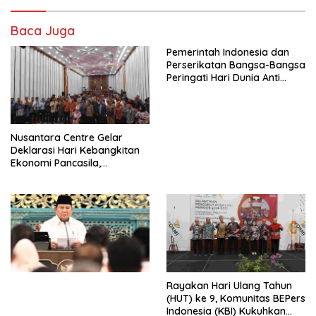
Baca Juga
Pemerintah Indonesia dan
Perserikatan Bangsa-Bangsa
Peringati Hari Dunia Anti
Perdagangan Orang 2026
dengan Komitmen Baru
untuk Memberantas
Perdagangan Orang di Era
Nusantara Centre Gelar
Digital
Deklarasi Hari Kebangkitan
Ekonomi Pancasila,
Peluncuran Buku Soemitro
Djojohadikusumo Anti
Penjajahan (Pergolakan
Ekonomi Politik Indonesia) &
Simposium Nasional “Urgensi
Undang-Undang
Perekonomian Nasional dan
Kesejahteraan Sosial dalam
Menata Bangsa Menuju
Rayakan Hari Ulang Tahun
Indonesia Emas 2045”,
(HUT) ke 9, Komunitas BEPers
Indonesia (KBI) Kukuhkan