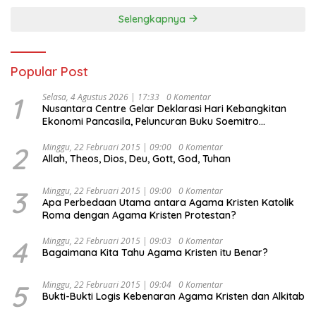
Selengkapnya
Popular Post
1
Selasa, 4 Agustus 2026 | 17:33
0 Komentar
Nusantara Centre Gelar Deklarasi Hari Kebangkitan
Ekonomi Pancasila, Peluncuran Buku Soemitro
Djojohadikusumo Anti Penjajahan (Pergolakan
Ekonomi Politik Indonesia) & Simposium Nasional
2
Minggu, 22 Februari 2015 | 09:00
0 Komentar
Allah, Theos, Dios, Deu, Gott, God, Tuhan
“Urgensi Undang-Undang Perekonomian Nasional dan
Kesejahteraan Sosial dalam Menata Bangsa Menuju
Indonesia Emas 2045”,
3
Minggu, 22 Februari 2015 | 09:00
0 Komentar
Apa Perbedaan Utama antara Agama Kristen Katolik
Roma dengan Agama Kristen Protestan?
4
Minggu, 22 Februari 2015 | 09:03
0 Komentar
Bagaimana Kita Tahu Agama Kristen itu Benar?
5
Minggu, 22 Februari 2015 | 09:04
0 Komentar
Bukti-Bukti Logis Kebenaran Agama Kristen dan Alkitab