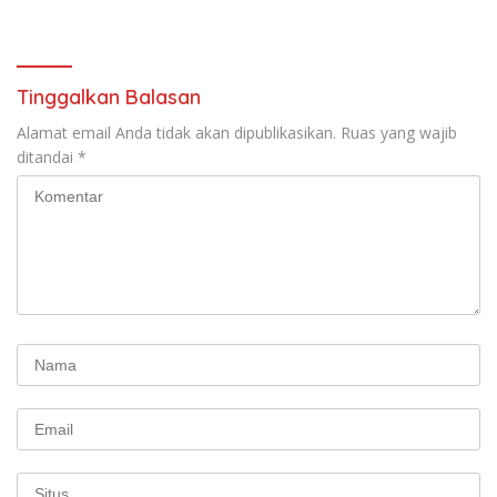
Sarasehan: Menuntaskan
Beauty 2026
Perjuangan Koalisi Serikat
Pekerja–Partai Buruh untuk
RUU Ketenagakerjaan Baru.
Tinggalkan Balasan
Alamat email Anda tidak akan dipublikasikan.
Ruas yang wajib
ditandai
*