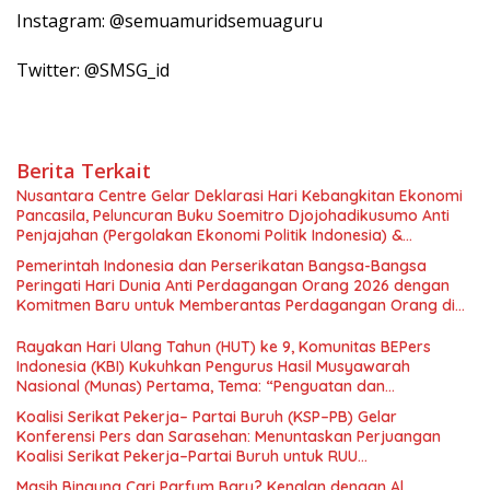
Instagram: @semuamuridsemuaguru
Twitter: @SMSG_id
Berita Terkait
Nusantara Centre Gelar Deklarasi Hari Kebangkitan Ekonomi
Pancasila, Peluncuran Buku Soemitro Djojohadikusumo Anti
Penjajahan (Pergolakan Ekonomi Politik Indonesia) &
Simposium Nasional “Urgensi Undang-Undang Perekonomian
Pemerintah Indonesia dan Perserikatan Bangsa-Bangsa
Nasional dan Kesejahteraan Sosial dalam Menata Bangsa
Peringati Hari Dunia Anti Perdagangan Orang 2026 dengan
Menuju Indonesia Emas 2045”,
Komitmen Baru untuk Memberantas Perdagangan Orang di
Era Digital
Rayakan Hari Ulang Tahun (HUT) ke 9, Komunitas BEPers
Indonesia (KBI) Kukuhkan Pengurus Hasil Musyawarah
Nasional (Munas) Pertama, Tema: “Penguatan dan
Pengembangan Organisasi KBI yang Berbasis Riset di seluruh
Koalisi Serikat Pekerja– Partai Buruh (KSP–PB) Gelar
Indonesia dan Mancanegara”.
Konferensi Pers dan Sarasehan: Menuntaskan Perjuangan
Koalisi Serikat Pekerja–Partai Buruh untuk RUU
Ketenagakerjaan Baru.
Masih Bingung Cari Parfum Baru? Kenalan dengan Al