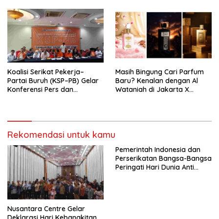
Nasional (Munas) Pertama,
Tema: “Penguatan dan
Pengembangan Organisasi
KBI yang Berbasis Riset di
seluruh Indonesia dan
Mancanegara”.
Koalisi Serikat Pekerja–
Masih Bingung Cari Parfum
Partai Buruh (KSP–PB) Gelar
Baru? Kenalan dengan Al
Konferensi Pers dan
Wataniah di Jakarta X
Sarasehan: Menuntaskan
Beauty 2026
Perjuangan Koalisi Serikat
Pekerja–Partai Buruh untuk
RUU Ketenagakerjaan Baru.
Rekomendasi untuk kamu
Pemerintah Indonesia dan
Perserikatan Bangsa-Bangsa
Peringati Hari Dunia Anti
Perdagangan Orang 2026
dengan Komitmen Baru
untuk Memberantas
Perdagangan Orang di Era
Nusantara Centre Gelar
Digital
Deklarasi Hari Kebangkitan