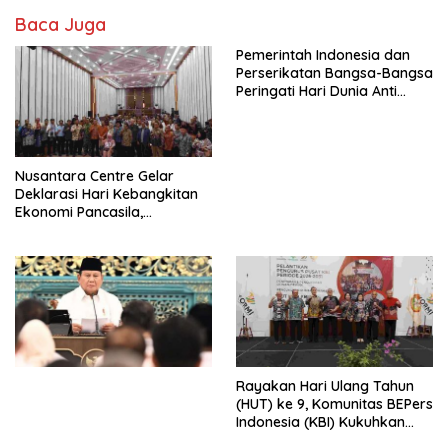
Baca Juga
Pemerintah Indonesia dan
Perserikatan Bangsa-Bangsa
Peringati Hari Dunia Anti
Perdagangan Orang 2026
dengan Komitmen Baru
untuk Memberantas
Perdagangan Orang di Era
Nusantara Centre Gelar
Digital
Deklarasi Hari Kebangkitan
Ekonomi Pancasila,
Peluncuran Buku Soemitro
Djojohadikusumo Anti
Penjajahan (Pergolakan
Ekonomi Politik Indonesia) &
Simposium Nasional “Urgensi
Undang-Undang
Perekonomian Nasional dan
Kesejahteraan Sosial dalam
Menata Bangsa Menuju
Rayakan Hari Ulang Tahun
Indonesia Emas 2045”,
(HUT) ke 9, Komunitas BEPers
Indonesia (KBI) Kukuhkan
Pengurus Hasil Musyawarah