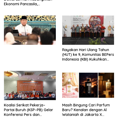
Ekonomi Pancasila,
Peluncuran Buku Soemitro
Djojohadikusumo Anti
Penjajahan (Pergolakan
Ekonomi Politik Indonesia) &
Simposium Nasional “Urgensi
Undang-Undang
Perekonomian Nasional dan
Kesejahteraan Sosial dalam
Menata Bangsa Menuju
Rayakan Hari Ulang Tahun
Indonesia Emas 2045”,
(HUT) ke 9, Komunitas BEPers
Indonesia (KBI) Kukuhkan
Pengurus Hasil Musyawarah
Nasional (Munas) Pertama,
Tema: “Penguatan dan
Pengembangan Organisasi
KBI yang Berbasis Riset di
seluruh Indonesia dan
Mancanegara”.
Koalisi Serikat Pekerja–
Masih Bingung Cari Parfum
Partai Buruh (KSP–PB) Gelar
Baru? Kenalan dengan Al
Konferensi Pers dan
Wataniah di Jakarta X