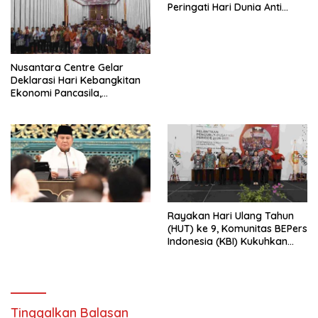
Peringati Hari Dunia Anti
Perdagangan Orang 2026
dengan Komitmen Baru
untuk Memberantas
Perdagangan Orang di Era
Nusantara Centre Gelar
Digital
Deklarasi Hari Kebangkitan
Ekonomi Pancasila,
Peluncuran Buku Soemitro
Djojohadikusumo Anti
Penjajahan (Pergolakan
Ekonomi Politik Indonesia) &
Simposium Nasional “Urgensi
Undang-Undang
Perekonomian Nasional dan
Kesejahteraan Sosial dalam
Menata Bangsa Menuju
Rayakan Hari Ulang Tahun
Indonesia Emas 2045”,
(HUT) ke 9, Komunitas BEPers
Indonesia (KBI) Kukuhkan
Pengurus Hasil Musyawarah
Nasional (Munas) Pertama,
Tema: “Penguatan dan
Pengembangan Organisasi
KBI yang Berbasis Riset di
Tinggalkan Balasan