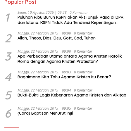
Popular Post
1
Senin, 10 Agustus 2026 | 09:28
0 Komentar
Puluhan Ribu Buruh KSPN akan Aksi Unjuk Rasa di DPR
dan Istana: KSPN Tidak Ada Tendensi Kepentingan
Politik dan Tidak Dikooptasi oleh Siapapun
2
Minggu, 22 Februari 2015 | 09:00
0 Komentar
Allah, Theos, Dios, Deu, Gott, God, Tuhan
3
Minggu, 22 Februari 2015 | 09:00
0 Komentar
Apa Perbedaan Utama antara Agama Kristen Katolik
Roma dengan Agama Kristen Protestan?
4
Minggu, 22 Februari 2015 | 09:03
0 Komentar
Bagaimana Kita Tahu Agama Kristen itu Benar?
5
Minggu, 22 Februari 2015 | 09:04
0 Komentar
Bukti-Bukti Logis Kebenaran Agama Kristen dan Alkitab
6
Minggu, 22 Februari 2015 | 09:05
0 Komentar
(Cara) Baptisan Menurut Injil