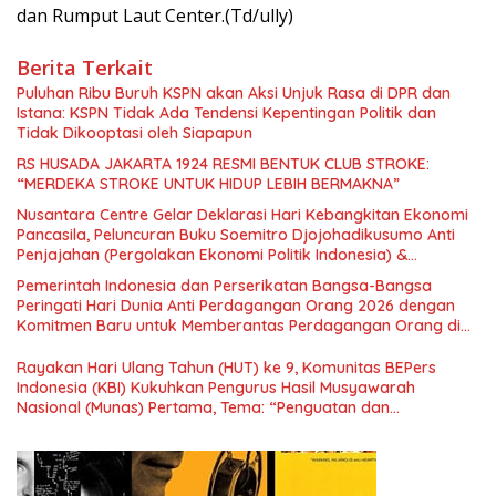
dan Rumput Laut Center.(Td/ully)
Berita Terkait
Puluhan Ribu Buruh KSPN akan Aksi Unjuk Rasa di DPR dan
Istana: KSPN Tidak Ada Tendensi Kepentingan Politik dan
Tidak Dikooptasi oleh Siapapun
RS HUSADA JAKARTA 1924 RESMI BENTUK CLUB STROKE:
“MERDEKA STROKE UNTUK HIDUP LEBIH BERMAKNA”
Nusantara Centre Gelar Deklarasi Hari Kebangkitan Ekonomi
Pancasila, Peluncuran Buku Soemitro Djojohadikusumo Anti
Penjajahan (Pergolakan Ekonomi Politik Indonesia) &
Simposium Nasional “Urgensi Undang-Undang Perekonomian
Pemerintah Indonesia dan Perserikatan Bangsa-Bangsa
Nasional dan Kesejahteraan Sosial dalam Menata Bangsa
Peringati Hari Dunia Anti Perdagangan Orang 2026 dengan
Menuju Indonesia Emas 2045”,
Komitmen Baru untuk Memberantas Perdagangan Orang di
Era Digital
Rayakan Hari Ulang Tahun (HUT) ke 9, Komunitas BEPers
Indonesia (KBI) Kukuhkan Pengurus Hasil Musyawarah
Nasional (Munas) Pertama, Tema: “Penguatan dan
Pengembangan Organisasi KBI yang Berbasis Riset di seluruh
Indonesia dan Mancanegara”.