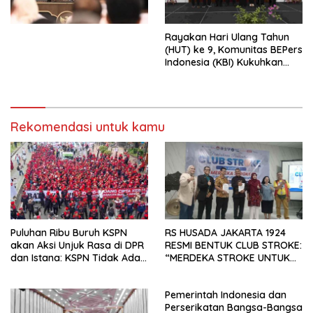
Perekonomian Nasional dan
Kesejahteraan Sosial dalam
Menata Bangsa Menuju
Rayakan Hari Ulang Tahun
Indonesia Emas 2045”,
(HUT) ke 9, Komunitas BEPers
Indonesia (KBI) Kukuhkan
Pengurus Hasil Musyawarah
Nasional (Munas) Pertama,
Tema: “Penguatan dan
Pengembangan Organisasi
Rekomendasi untuk kamu
KBI yang Berbasis Riset di
seluruh Indonesia dan
Mancanegara”.
Puluhan Ribu Buruh KSPN
RS HUSADA JAKARTA 1924
akan Aksi Unjuk Rasa di DPR
RESMI BENTUK CLUB STROKE:
dan Istana: KSPN Tidak Ada
“MERDEKA STROKE UNTUK
Tendensi Kepentingan Politik
HIDUP LEBIH BERMAKNA”
dan Tidak Dikooptasi oleh
Pemerintah Indonesia dan
Siapapun
Perserikatan Bangsa-Bangsa