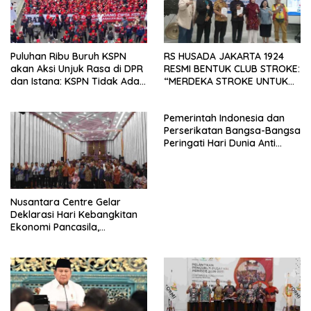
Puluhan Ribu Buruh KSPN
RS HUSADA JAKARTA 1924
akan Aksi Unjuk Rasa di DPR
RESMI BENTUK CLUB STROKE:
dan Istana: KSPN Tidak Ada
“MERDEKA STROKE UNTUK
Tendensi Kepentingan Politik
HIDUP LEBIH BERMAKNA”
dan Tidak Dikooptasi oleh
Pemerintah Indonesia dan
Siapapun
Perserikatan Bangsa-Bangsa
Peringati Hari Dunia Anti
Perdagangan Orang 2026
dengan Komitmen Baru
untuk Memberantas
Perdagangan Orang di Era
Nusantara Centre Gelar
Digital
Deklarasi Hari Kebangkitan
Ekonomi Pancasila,
Peluncuran Buku Soemitro
Djojohadikusumo Anti
Penjajahan (Pergolakan
Ekonomi Politik Indonesia) &
Simposium Nasional “Urgensi
Undang-Undang