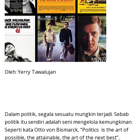
Oleh: Yerry Tawalujan
Dalam politik, segala sesuatu mungkin terjadi. Sebab
politik itu sendiri adalah seni mengelola kemungkinan.
Seperti kata Otto von Bismarck, “Politics is the art of
possible, the attainable, the art of the next best”..