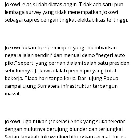
Jokowi jelas sudah diatas angin. Tidak ada satu pun
lembaga survey yang tidak menempatkan Jokowi
sebagai capres dengan tingkat elektabilitas tertinggi.
Jokowi bukan tipe pemimpin yang “membiarkan
negara jalan sendiri” dan menuai demo “negeri auto
pilot” seperti yang pernah dialami salah satu presiden
sebelumnya. Jokowi adalah pemimpin yang total
bekerja. Tiada hari tanpa kerja. Dari ujung Papua
sampai ujung Sumatera infrastruktur terbangun
massif.
Jokowi juga bukan (sekelas) Ahok yang suka teledor
dengan mulutnya berujung blunder dan terjungkal.
Setiap langkah Jokowi diperhitungkan cermat. Jurus-