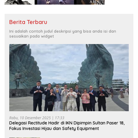
Berita Terbaru
Ini adalah contoh judul deskripsi yang bisa anda isi dan
sesuaikan pada widget
Rabu, 10 Desember 2025 | 17:33
Delegasi Rectitude Hadir di IKN Dipimpin Sultan Paser 18,
Fokus Investasi Hijau dan Safety Equipment