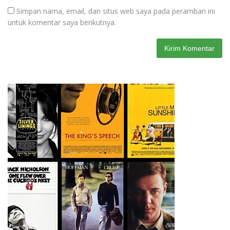
Simpan nama, email, dan situs web saya pada peramban ini
untuk komentar saya berikutnya.