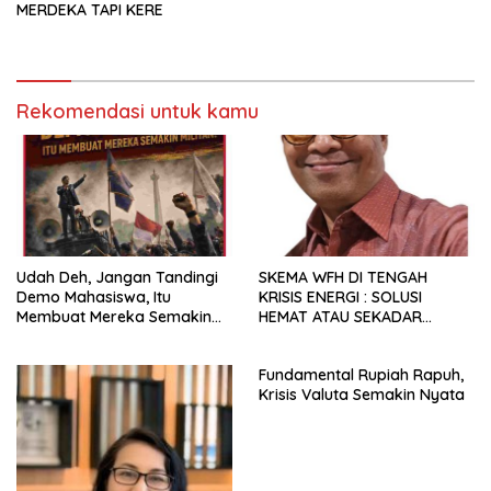
MERDEKA TAPI KERE
Rekomendasi untuk kamu
Udah Deh, Jangan Tandingi
SKEMA WFH DI TENGAH
Demo Mahasiswa, Itu
KRISIS ENERGI : SOLUSI
Membuat Mereka Semakin
HEMAT ATAU SEKADAR
Militan
RETORIKA?
Fundamental Rupiah Rapuh,
Krisis Valuta Semakin Nyata