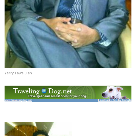
Yerry Tawalujan