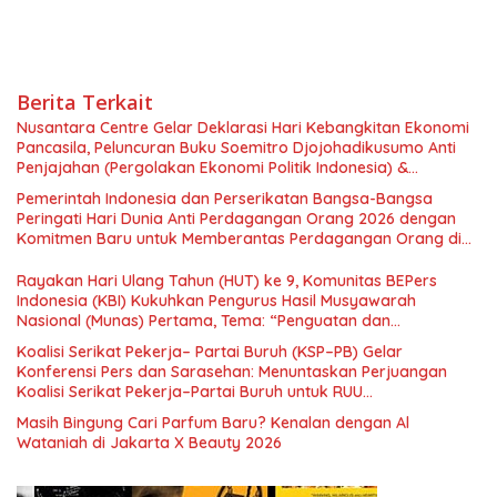
Berita Terkait
Nusantara Centre Gelar Deklarasi Hari Kebangkitan Ekonomi
Pancasila, Peluncuran Buku Soemitro Djojohadikusumo Anti
Penjajahan (Pergolakan Ekonomi Politik Indonesia) &
Simposium Nasional “Urgensi Undang-Undang Perekonomian
Pemerintah Indonesia dan Perserikatan Bangsa-Bangsa
Nasional dan Kesejahteraan Sosial dalam Menata Bangsa
Peringati Hari Dunia Anti Perdagangan Orang 2026 dengan
Menuju Indonesia Emas 2045”,
Komitmen Baru untuk Memberantas Perdagangan Orang di
Era Digital
Rayakan Hari Ulang Tahun (HUT) ke 9, Komunitas BEPers
Indonesia (KBI) Kukuhkan Pengurus Hasil Musyawarah
Nasional (Munas) Pertama, Tema: “Penguatan dan
Pengembangan Organisasi KBI yang Berbasis Riset di seluruh
Koalisi Serikat Pekerja– Partai Buruh (KSP–PB) Gelar
Indonesia dan Mancanegara”.
Konferensi Pers dan Sarasehan: Menuntaskan Perjuangan
Koalisi Serikat Pekerja–Partai Buruh untuk RUU
Ketenagakerjaan Baru.
Masih Bingung Cari Parfum Baru? Kenalan dengan Al
Wataniah di Jakarta X Beauty 2026