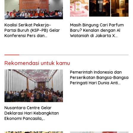
seluruh Indonesia dan
Mancanegara”.
Koalisi Serikat Pekerja–
Masih Bingung Cari Parfum
Partai Buruh (KSP–PB) Gelar
Baru? Kenalan dengan Al
Konferensi Pers dan
Wataniah di Jakarta X
Sarasehan: Menuntaskan
Beauty 2026
Perjuangan Koalisi Serikat
Pekerja–Partai Buruh untuk
RUU Ketenagakerjaan Baru.
Rekomendasi untuk kamu
Pemerintah Indonesia dan
Perserikatan Bangsa-Bangsa
Peringati Hari Dunia Anti
Perdagangan Orang 2026
dengan Komitmen Baru
untuk Memberantas
Perdagangan Orang di Era
Nusantara Centre Gelar
Digital
Deklarasi Hari Kebangkitan
Ekonomi Pancasila,
Peluncuran Buku Soemitro
Djojohadikusumo Anti