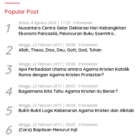
Popular Post
1
Selasa, 4 Agustus 2026 | 17:33
0 Komentar
Nusantara Centre Gelar Deklarasi Hari Kebangkitan
Ekonomi Pancasila, Peluncuran Buku Soemitro
Djojohadikusumo Anti Penjajahan (Pergolakan
Ekonomi Politik Indonesia) & Simposium Nasional
2
Minggu, 22 Februari 2015 | 09:00
0 Komentar
Allah, Theos, Dios, Deu, Gott, God, Tuhan
“Urgensi Undang-Undang Perekonomian Nasional dan
Kesejahteraan Sosial dalam Menata Bangsa Menuju
Indonesia Emas 2045”,
3
Minggu, 22 Februari 2015 | 09:00
0 Komentar
Apa Perbedaan Utama antara Agama Kristen Katolik
Roma dengan Agama Kristen Protestan?
4
Minggu, 22 Februari 2015 | 09:03
0 Komentar
Bagaimana Kita Tahu Agama Kristen itu Benar?
5
Minggu, 22 Februari 2015 | 09:04
0 Komentar
Bukti-Bukti Logis Kebenaran Agama Kristen dan Alkitab
6
Minggu, 22 Februari 2015 | 09:05
0 Komentar
(Cara) Baptisan Menurut Injil