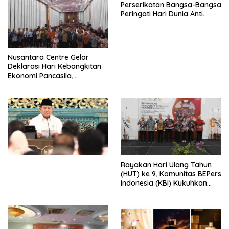
Perserikatan Bangsa-Bangsa
Peringati Hari Dunia Anti
Perdagangan Orang 2026
dengan Komitmen Baru
untuk Memberantas
Perdagangan Orang di Era
Nusantara Centre Gelar
Digital
Deklarasi Hari Kebangkitan
Ekonomi Pancasila,
Peluncuran Buku Soemitro
Djojohadikusumo Anti
Penjajahan (Pergolakan
Ekonomi Politik Indonesia) &
Simposium Nasional “Urgensi
Undang-Undang
Perekonomian Nasional dan
Kesejahteraan Sosial dalam
Menata Bangsa Menuju
Rayakan Hari Ulang Tahun
Indonesia Emas 2045”,
(HUT) ke 9, Komunitas BEPers
Indonesia (KBI) Kukuhkan
Pengurus Hasil Musyawarah
Nasional (Munas) Pertama,
Tema: “Penguatan dan
Pengembangan Organisasi
KBI yang Berbasis Riset di