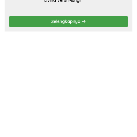
Livina Versi Mungil
Selengkapnya