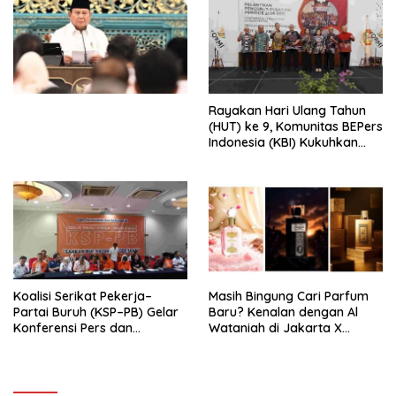
Penjajahan (Pergolakan
Ekonomi Politik Indonesia) &
Simposium Nasional “Urgensi
Undang-Undang
Perekonomian Nasional dan
Kesejahteraan Sosial dalam
Menata Bangsa Menuju
Rayakan Hari Ulang Tahun
Indonesia Emas 2045”,
(HUT) ke 9, Komunitas BEPers
Indonesia (KBI) Kukuhkan
Pengurus Hasil Musyawarah
Nasional (Munas) Pertama,
Tema: “Penguatan dan
Pengembangan Organisasi
KBI yang Berbasis Riset di
seluruh Indonesia dan
Mancanegara”.
Koalisi Serikat Pekerja–
Masih Bingung Cari Parfum
Partai Buruh (KSP–PB) Gelar
Baru? Kenalan dengan Al
Konferensi Pers dan
Wataniah di Jakarta X
Sarasehan: Menuntaskan
Beauty 2026
Perjuangan Koalisi Serikat
Pekerja–Partai Buruh untuk
RUU Ketenagakerjaan Baru.