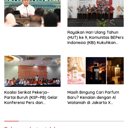
Ekonomi Politik Indonesia) &
Simposium Nasional “Urgensi
Undang-Undang
Perekonomian Nasional dan
Kesejahteraan Sosial dalam
Menata Bangsa Menuju
Rayakan Hari Ulang Tahun
Indonesia Emas 2045”,
(HUT) ke 9, Komunitas BEPers
Indonesia (KBI) Kukuhkan
Pengurus Hasil Musyawarah
Nasional (Munas) Pertama,
Tema: “Penguatan dan
Pengembangan Organisasi
KBI yang Berbasis Riset di
seluruh Indonesia dan
Mancanegara”.
Koalisi Serikat Pekerja–
Masih Bingung Cari Parfum
Partai Buruh (KSP–PB) Gelar
Baru? Kenalan dengan Al
Konferensi Pers dan
Wataniah di Jakarta X
Sarasehan: Menuntaskan
Beauty 2026
Perjuangan Koalisi Serikat
Pekerja–Partai Buruh untuk
RUU Ketenagakerjaan Baru.