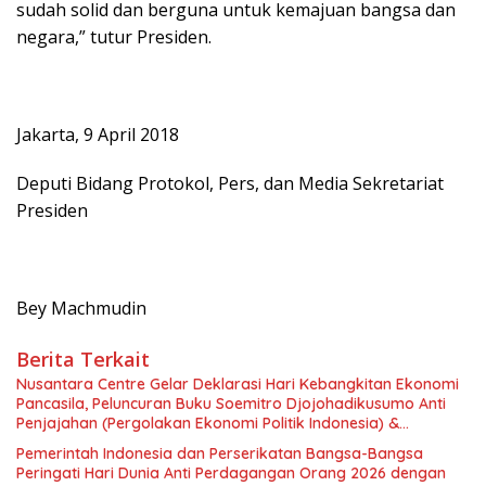
sudah solid dan berguna untuk kemajuan bangsa dan
negara,” tutur Presiden.
Jakarta, 9 April 2018
Deputi Bidang Protokol, Pers, dan Media Sekretariat
Presiden
Bey Machmudin
Berita Terkait
Nusantara Centre Gelar Deklarasi Hari Kebangkitan Ekonomi
Pancasila, Peluncuran Buku Soemitro Djojohadikusumo Anti
Penjajahan (Pergolakan Ekonomi Politik Indonesia) &
Simposium Nasional “Urgensi Undang-Undang Perekonomian
Pemerintah Indonesia dan Perserikatan Bangsa-Bangsa
Nasional dan Kesejahteraan Sosial dalam Menata Bangsa
Peringati Hari Dunia Anti Perdagangan Orang 2026 dengan
Menuju Indonesia Emas 2045”,