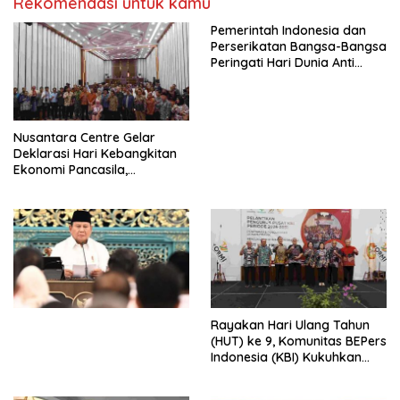
Rekomendasi untuk kamu
Pemerintah Indonesia dan
Perserikatan Bangsa-Bangsa
Peringati Hari Dunia Anti
Perdagangan Orang 2026
dengan Komitmen Baru
untuk Memberantas
Perdagangan Orang di Era
Nusantara Centre Gelar
Digital
Deklarasi Hari Kebangkitan
Ekonomi Pancasila,
Peluncuran Buku Soemitro
Djojohadikusumo Anti
Penjajahan (Pergolakan
Ekonomi Politik Indonesia) &
Simposium Nasional “Urgensi
Undang-Undang
Perekonomian Nasional dan
Kesejahteraan Sosial dalam
Menata Bangsa Menuju
Rayakan Hari Ulang Tahun
Indonesia Emas 2045”,
(HUT) ke 9, Komunitas BEPers
Indonesia (KBI) Kukuhkan
Pengurus Hasil Musyawarah
Nasional (Munas) Pertama,