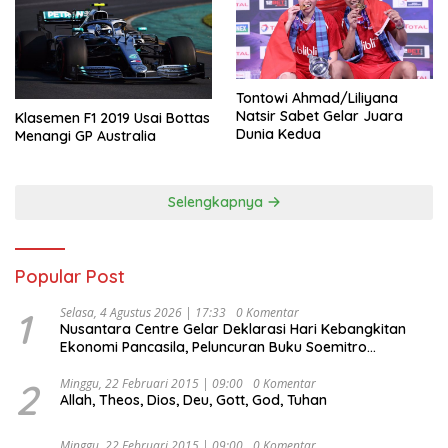
Tontowi Ahmad/Liliyana
Natsir Sabet Gelar Juara
Klasemen F1 2019 Usai Bottas
Dunia Kedua
Menangi GP Australia
Selengkapnya
Popular Post
1
Selasa, 4 Agustus 2026 | 17:33
0 Komentar
Nusantara Centre Gelar Deklarasi Hari Kebangkitan
Ekonomi Pancasila, Peluncuran Buku Soemitro
Djojohadikusumo Anti Penjajahan (Pergolakan
Ekonomi Politik Indonesia) & Simposium Nasional
2
Minggu, 22 Februari 2015 | 09:00
0 Komentar
Allah, Theos, Dios, Deu, Gott, God, Tuhan
“Urgensi Undang-Undang Perekonomian Nasional dan
Kesejahteraan Sosial dalam Menata Bangsa Menuju
Indonesia Emas 2045”,
Minggu, 22 Februari 2015 | 09:00
0 Komentar