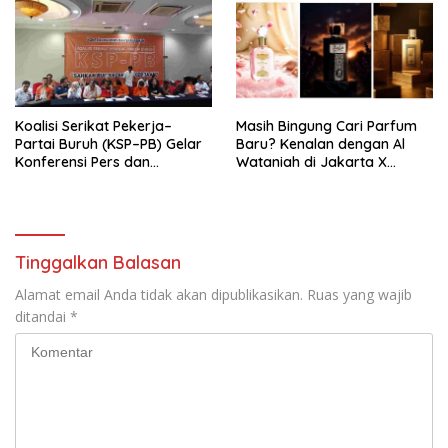
Tema: “Penguatan dan
Pengembangan Organisasi
KBI yang Berbasis Riset di
seluruh Indonesia dan
Mancanegara”.
Koalisi Serikat Pekerja–
Masih Bingung Cari Parfum
Partai Buruh (KSP–PB) Gelar
Baru? Kenalan dengan Al
Konferensi Pers dan
Wataniah di Jakarta X
Sarasehan: Menuntaskan
Beauty 2026
Perjuangan Koalisi Serikat
Pekerja–Partai Buruh untuk
RUU Ketenagakerjaan Baru.
Tinggalkan Balasan
Alamat email Anda tidak akan dipublikasikan.
Ruas yang wajib
ditandai
*