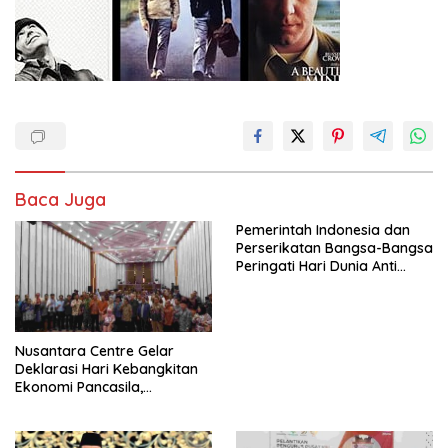
Baca Juga
Pemerintah Indonesia dan
Perserikatan Bangsa-Bangsa
Peringati Hari Dunia Anti
Perdagangan Orang 2026
dengan Komitmen Baru
untuk Memberantas
Perdagangan Orang di Era
Nusantara Centre Gelar
Digital
Deklarasi Hari Kebangkitan
Ekonomi Pancasila,
Peluncuran Buku Soemitro
Djojohadikusumo Anti
Penjajahan (Pergolakan