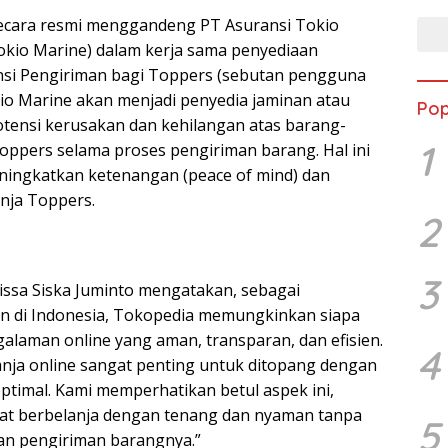
secara resmi menggandeng PT Asuransi Tokio
okio Marine) dalam kerja sama penyediaan
nsi Pengiriman bagi Toppers (sebutan pengguna
kio Marine akan menjadi penyedia jaminan atau
Pop
otensi kerusakan dan kehilangan atas barang-
1
Toppers selama proses pengiriman barang. Hal ini
ningkatkan ketenangan (peace of mind) dan
nja Toppers.
2
3
ssa Siska Juminto mengatakan, sebagai
n di Indonesia, Tokopedia memungkinkan siapa
alaman online yang aman, transparan, dan efisien.
4
ja online sangat penting untuk ditopang dengan
ptimal. Kami memperhatikan betul aspek ini,
at berbelanja dengan tenang dan nyaman tanpa
5
an pengiriman barangnya.”