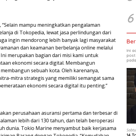
6
n, “Selain mampu meningkatkan pengalaman
anja di Tokopedia, lewat jasa perlindungan dari
uga ingin mendorong lebih banyak lagi masyarakat
Ber
amanan dan keamanan berbelanja online melalui
Ini 
 Ini merupakan bagian dari misi kami untuk
post
pada
aan ekonomi secara digital. Membangun
t membangun sebuah kota. Oleh karenanya,
itra-mitra strategis yang memiliki semangat sama
merataan ekonomi secara digital itu penting.”
akan perusahaan asuransi pertama dan terbesar di
laman lebih dari 130 tahun, dan telah beroperasi
uruh dunia. Tokio Marine menyambut baik kerjasama
Sabtu
giriman Barang dengan Tokopedia. “Kemudahan
14 T