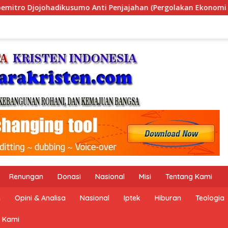
rgolakan Ekonomi Politik Indonesia) & Simposium Nasional “U
Renungan
Donasi
Nasional
Misi
Tentang Kami
n
Opini & Analisa
Nasional
Iptek
Hiburan
Teologia
 Kami