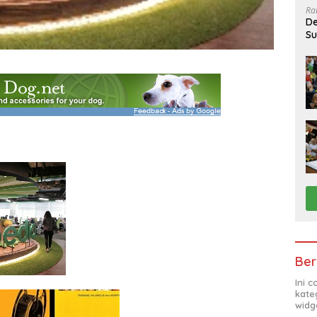
Ra
De
Su
Sa
Ber
Ini 
kate
widg