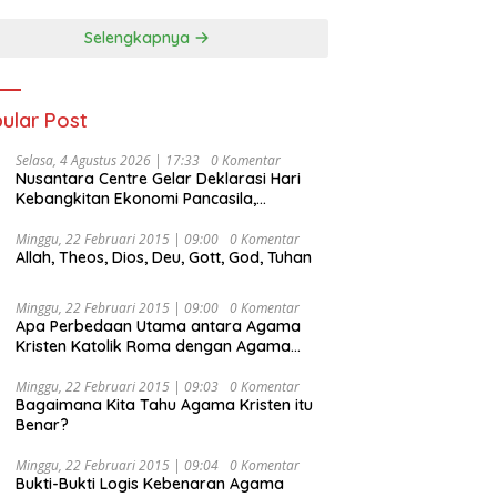
Selengkapnya
ular Post
Selasa, 4 Agustus 2026 | 17:33
0 Komentar
Nusantara Centre Gelar Deklarasi Hari
Kebangkitan Ekonomi Pancasila,
Peluncuran Buku Soemitro
Djojohadikusumo Anti Penjajahan
Minggu, 22 Februari 2015 | 09:00
0 Komentar
Allah, Theos, Dios, Deu, Gott, God, Tuhan
(Pergolakan Ekonomi Politik Indonesia) &
Simposium Nasional “Urgensi Undang-
Undang Perekonomian Nasional dan
Minggu, 22 Februari 2015 | 09:00
0 Komentar
Kesejahteraan Sosial dalam Menata
Apa Perbedaan Utama antara Agama
Bangsa Menuju Indonesia Emas 2045”,
Kristen Katolik Roma dengan Agama
Kristen Protestan?
Minggu, 22 Februari 2015 | 09:03
0 Komentar
Bagaimana Kita Tahu Agama Kristen itu
Benar?
Minggu, 22 Februari 2015 | 09:04
0 Komentar
Bukti-Bukti Logis Kebenaran Agama