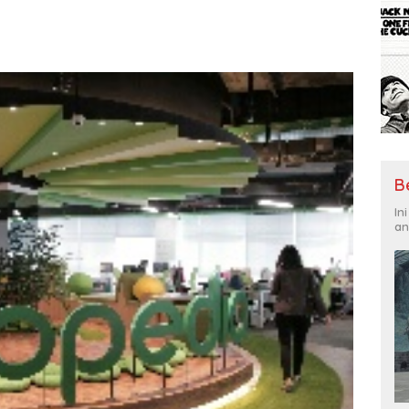
B
In
an