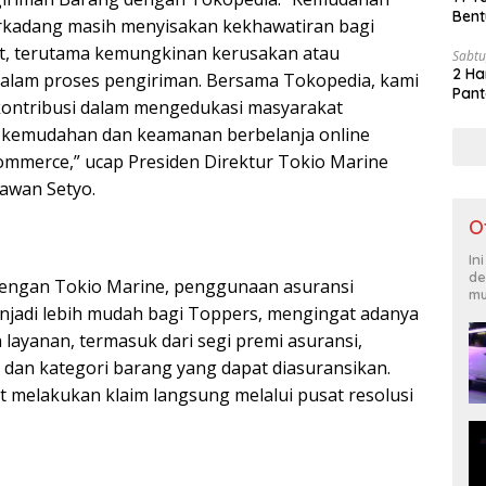
Bent
erkadang masih menyisakan kekhawatiran bagi
t, terutama kemungkinan kerusakan atau
Sabtu
2 Ha
dalam proses pengiriman. Bersama Tokopedia, kami
Pant
kontribusi dalam mengedukasi masyarakat
 kemudahan dan keamanan berbelanja online
commerce,” ucap Presiden Direktur Tokio Marine
nawan Setyo.
O
In
de
dengan Tokio Marine, penggunaan asuransi
mu
njadi lebih mudah bagi Toppers, mengingat adanya
layanan, termasuk dari segi premi asuransi,
, dan kategori barang yang dapat diasuransikan.
 melakukan klaim langsung melalui pusat resolusi