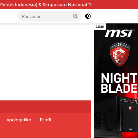
rgensi Undang-Undang Perekonomian Nasional dan Kesejahteraan
tutup
Apologetika
Profil