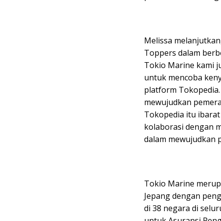
Melissa melanjutka
Toppers dalam berbel
Tokio Marine kami j
untuk mencoba keny
platform Tokopedia.
mewujudkan pemerat
Tokopedia itu ibara
kolaborasi dengan m
dalam mewujudkan pe
Tokio Marine merup
Jepang dengan penga
di 38 negara di sel
untuk Asuransi Pen