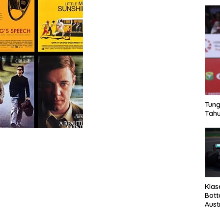
Tung
Tahu
Klas
Bott
Aust