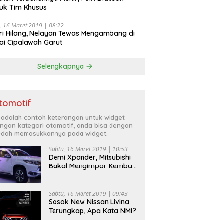
uk Tim Khusus
, 16 Maret 2019 | 08:22
ri Hilang, Nelayan Tewas Mengambang di
ai Cipalawah Garut
Selengkapnya
tomotif
i adalah contoh keterangan untuk widget
ngan kategori otomotif, anda bisa dengan
dah memasukkannya pada widget.
Sabtu, 16 Maret 2019 | 10:53
Demi Xpander, Mitsubishi
Bakal Mengimpor Kembali
Pajero Sport
Sabtu, 16 Maret 2019 | 09:43
Sosok New Nissan Livina
Terungkap, Apa Kata NMI?