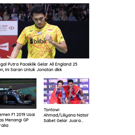
gal Putra Paceklik Gelar All England 25
n, Ini Saran Untuk Jonatan dkk
Tontowi
emen F1 2019 Usai
Ahmad/Liliyana Natsir
as Menangi GP
Sabet Gelar Juara
ralia
Dunia Kedua