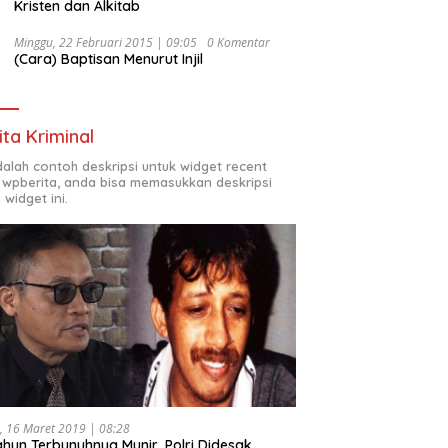
Kristen dan Alkitab
Minggu, 22 Februari 2015 | 09:05
0 Komentar
(Cara) Baptisan Menurut Injil
ita Kriminal
adalah contoh deskripsi untuk widget recent
 wpberita, anda bisa memasukkan deskripsi
 widget ini.
, 16 Maret 2019 | 08:28
ahun Terbunuhnya Munir, Polri Didesak