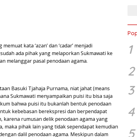
Pop
1
 memuat kata ‘azan’ dan ‘cadar’ menjadi
 sudah ada pihak yang melaporkan Sukmawati ke
aan melanggar pasal penodaan agama.
2
3
taan Basuki Tjahaja Purnama, niat jahat (means
mana Sukmawati menyampaikan puisi itu bisa saja
kum bahwa puisi itu bukanlah bentuk penodaan
4
ntuk kebebasan berekspresi dan berpendapat
n, karena rumusan delik penodaan agama yang
a, maka pihak lain yang tidak sependapat kemudian
5
engan dalil penodaan agama. Meskipun dalam