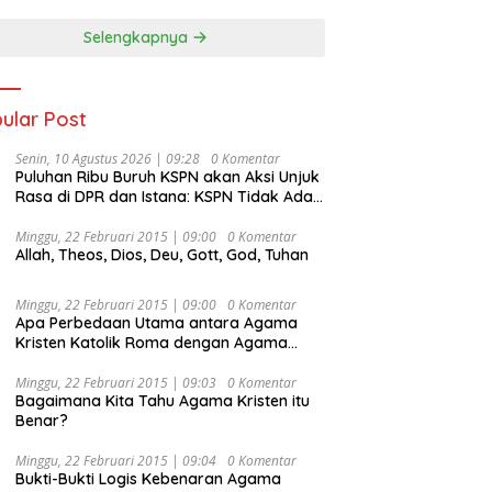
Selengkapnya
ular Post
Senin, 10 Agustus 2026 | 09:28
0 Komentar
Puluhan Ribu Buruh KSPN akan Aksi Unjuk
Rasa di DPR dan Istana: KSPN Tidak Ada
Tendensi Kepentingan Politik dan Tidak
Dikooptasi oleh Siapapun
Minggu, 22 Februari 2015 | 09:00
0 Komentar
Allah, Theos, Dios, Deu, Gott, God, Tuhan
Minggu, 22 Februari 2015 | 09:00
0 Komentar
Apa Perbedaan Utama antara Agama
Kristen Katolik Roma dengan Agama
Kristen Protestan?
Minggu, 22 Februari 2015 | 09:03
0 Komentar
Bagaimana Kita Tahu Agama Kristen itu
Benar?
Minggu, 22 Februari 2015 | 09:04
0 Komentar
Bukti-Bukti Logis Kebenaran Agama