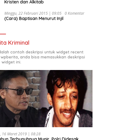
Kristen dan Alkitab
Minggu, 22 Februari 2015 | 09:05
0 Komentar
(Cara) Baptisan Menurut Injil
ita Kriminal
adalah contoh deskripsi untuk widget recent
 wpberita, anda bisa memasukkan deskripsi
 widget ini.
, 16 Maret 2019 | 08:28
ahun Terbunuhnya Munir, Polri Didesak