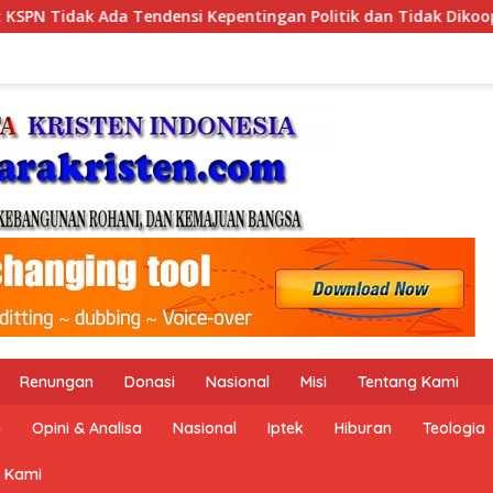
dan Tidak Dikooptasi oleh Siapapun
RS HUSADA JAKART
Renungan
Donasi
Nasional
Misi
Tentang Kami
n
Opini & Analisa
Nasional
Iptek
Hiburan
Teologia
 Kami