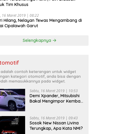
uk Tim Khusus
, 16 Maret 2019 | 08:22
ri Hilang, Nelayan Tewas Mengambang di
ai Cipalawah Garut
Selengkapnya
tomotif
i adalah contoh keterangan untuk widget
ngan kategori otomotif, anda bisa dengan
dah memasukkannya pada widget.
Sabtu, 16 Maret 2019 | 10:53
Demi Xpander, Mitsubishi
Bakal Mengimpor Kembali
Pajero Sport
Sabtu, 16 Maret 2019 | 09:43
Sosok New Nissan Livina
Terungkap, Apa Kata NMI?