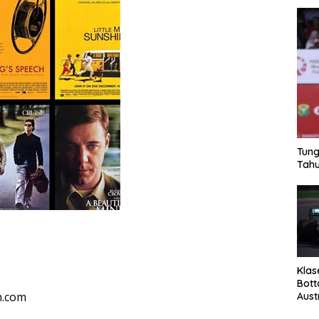
Tung
Tahu
Klas
Bott
n.com
Aust