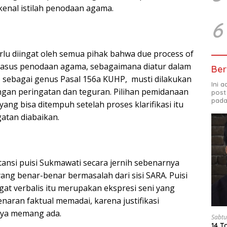
ikenal istilah penodaan agama.
6
lu diingat oleh semua pihak bahwa due process of
kasus penodaan agama, sebagaimana diatur dalam
Ber
 sebagai genus Pasal 156a KUHP, musti dilakukan
Ini 
ngan peringatan dan teguran. Pilihan pemidanaan
post
pada
yang bisa ditempuh setelah proses klarifikasi itu
atan diabaikan.
tansi puisi Sukmawati secara jernih sebenarnya
yang benar-benar bermasalah dari sisi SARA. Puisi
at verbalis itu merupakan ekspresi seni yang
enaran faktual memadai, karena justifikasi
nya memang ada.
Sabtu
14 T