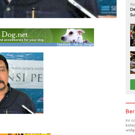
Ra
De
Su
Sa
Ber
Ini 
kate
widg