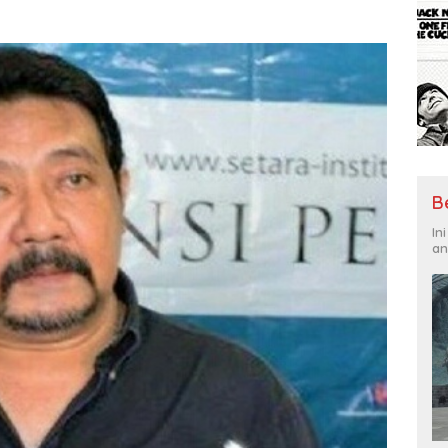
B
In
an