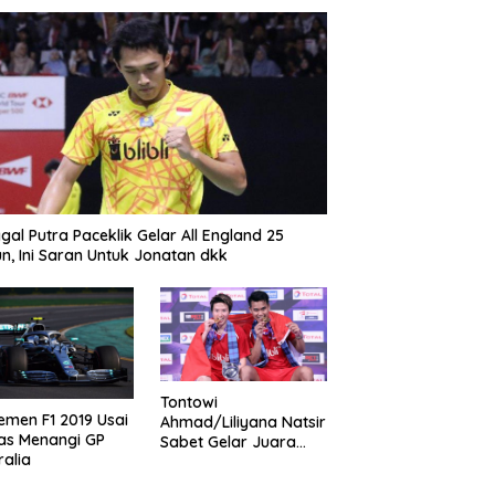
gal Putra Paceklik Gelar All England 25
n, Ini Saran Untuk Jonatan dkk
Tontowi
emen F1 2019 Usai
Ahmad/Liliyana Natsir
as Menangi GP
Sabet Gelar Juara
ralia
Dunia Kedua