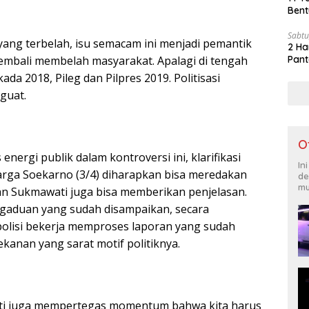
Bent
Sabtu
 yang terbelah, isu semacam ini menjadi pemantik
2 Ha
kembali membelah masyarakat. Apalagi di tengah
Pant
kada 2018, Pileg dan Pilpres 2019. Politisasi
guat.
O
nergi publik dalam kontroversi ini, klarifikasi
In
arga Soekarno (3/4) diharapkan bisa meredakan
de
mu
ukan Sukmawati juga bisa memberikan penjelasan.
gaduan yang sudah disampaikan, secara
polisi bekerja memproses laporan yang sudah
kanan yang sarat motif politiknya.
i juga mempertegas momentum bahwa kita harus