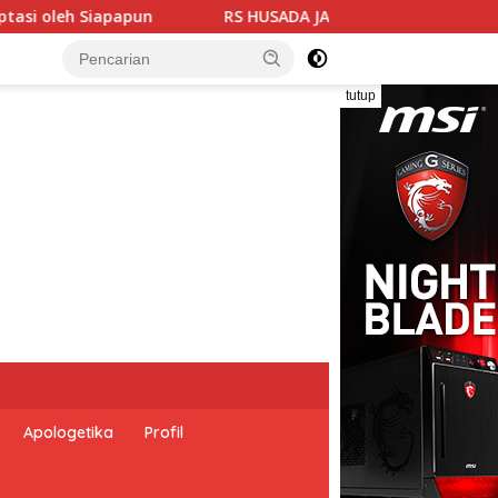
A 1924 RESMI BENTUK CLUB STROKE: “MERDEKA STROKE UNTUK 
tutup
Apologetika
Profil