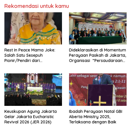
Rekomendasi untuk kamu
Rest In Peace Mama Joke:
Dideklarasikan di Momentum
Salah Satu Sesepuh
Perayaan Paskah di Jakarta,
Pionir/Pendiri dari
Organisasi “Persaudaraan
terbentuknya Gereja
Warga Gereja Sumatera
Protestan Soteria di
Utara” (PWGSU) Siap
Indonesia Jemaat Pancaran
Menjadi Wadah
Kasih Allah.
Kebersamaan Lintas
Denominasi untuk
Menghimpun Potensi Warga
Gereja Diaspora untuk
Menjawab Tantangan Sosial
Bangsa
Keuskupan Agung Jakarta
Ibadah Perayaan Natal GBI
Gelar Jakarta Eucharistic
Aberta Ministry 2025,
Revival 2026 (JER 2026)
Terlaksana dengan Baik