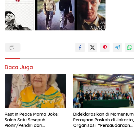
Baca Juga
Rest In Peace Mama Joke:
Dideklarasikan di Momentum
Salah Satu Sesepuh
Perayaan Paskah di Jakarta,
Pionir/Pendiri dari
Organisasi “Persaudaraan
terbentuknya Gereja
Warga Gereja Sumatera
Protestan Soteria di
Utara” (PWGSU) Siap