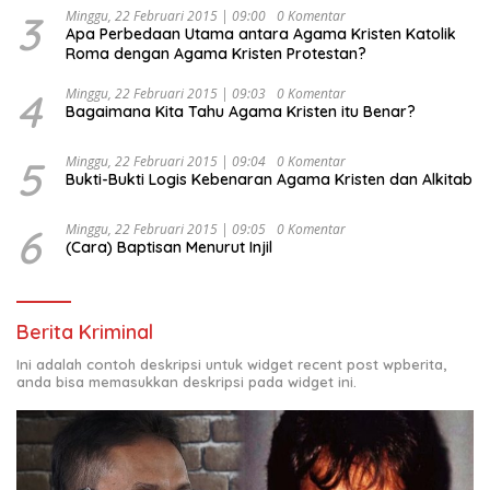
3
Minggu, 22 Februari 2015 | 09:00
0 Komentar
Apa Perbedaan Utama antara Agama Kristen Katolik
Roma dengan Agama Kristen Protestan?
4
Minggu, 22 Februari 2015 | 09:03
0 Komentar
Bagaimana Kita Tahu Agama Kristen itu Benar?
5
Minggu, 22 Februari 2015 | 09:04
0 Komentar
Bukti-Bukti Logis Kebenaran Agama Kristen dan Alkitab
6
Minggu, 22 Februari 2015 | 09:05
0 Komentar
(Cara) Baptisan Menurut Injil
Berita Kriminal
Ini adalah contoh deskripsi untuk widget recent post wpberita,
anda bisa memasukkan deskripsi pada widget ini.