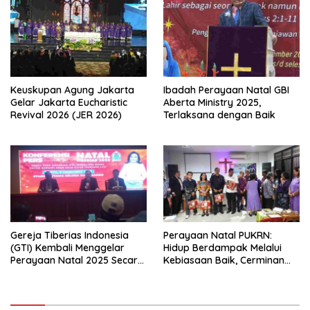
Indonesia Jemaat Pancaran
Menjadi Wadah
Kasih Allah.
Kebersamaan Lintas
Denominasi untuk
Menghimpun Potensi Warga
Gereja Diaspora untuk
Menjawab Tantangan Sosial
Bangsa
Keuskupan Agung Jakarta
Ibadah Perayaan Natal GBI
Gelar Jakarta Eucharistic
Aberta Ministry 2025,
Revival 2026 (JER 2026)
Terlaksana dengan Baik
Gereja Tiberias Indonesia
Perayaan Natal PUKRN:
(GTI) Kembali Menggelar
Hidup Berdampak Melalui
Perayaan Natal 2025 Secara
Kebiasaan Baik, Cerminan
Besar-besaran di Stadion
Firman Allah
GBK