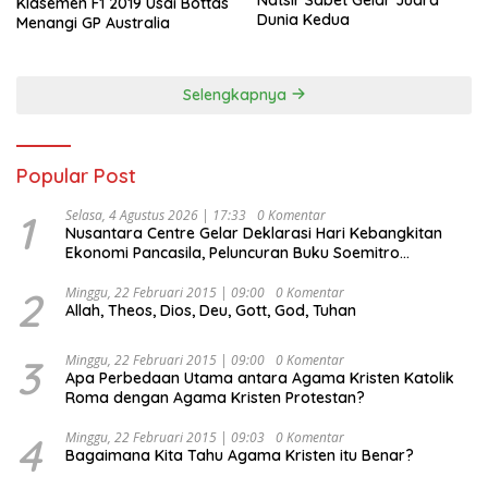
Natsir Sabet Gelar Juara
Klasemen F1 2019 Usai Bottas
Dunia Kedua
Menangi GP Australia
Selengkapnya
Popular Post
1
Selasa, 4 Agustus 2026 | 17:33
0 Komentar
Nusantara Centre Gelar Deklarasi Hari Kebangkitan
Ekonomi Pancasila, Peluncuran Buku Soemitro
Djojohadikusumo Anti Penjajahan (Pergolakan
Ekonomi Politik Indonesia) & Simposium Nasional
2
Minggu, 22 Februari 2015 | 09:00
0 Komentar
Allah, Theos, Dios, Deu, Gott, God, Tuhan
“Urgensi Undang-Undang Perekonomian Nasional dan
Kesejahteraan Sosial dalam Menata Bangsa Menuju
Indonesia Emas 2045”,
3
Minggu, 22 Februari 2015 | 09:00
0 Komentar
Apa Perbedaan Utama antara Agama Kristen Katolik
Roma dengan Agama Kristen Protestan?
4
Minggu, 22 Februari 2015 | 09:03
0 Komentar
Bagaimana Kita Tahu Agama Kristen itu Benar?