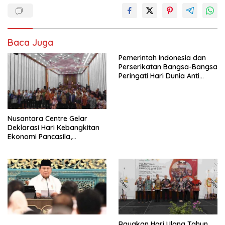
Baca Juga
Pemerintah Indonesia dan
Perserikatan Bangsa-Bangsa
Peringati Hari Dunia Anti
Perdagangan Orang 2026
dengan Komitmen Baru
untuk Memberantas
Perdagangan Orang di Era
Nusantara Centre Gelar
Digital
Deklarasi Hari Kebangkitan
Ekonomi Pancasila,
Peluncuran Buku Soemitro
Djojohadikusumo Anti
Penjajahan (Pergolakan
Ekonomi Politik Indonesia) &
Simposium Nasional “Urgensi
Undang-Undang
Perekonomian Nasional dan
Kesejahteraan Sosial dalam
Menata Bangsa Menuju
Rayakan Hari Ulang Tahun