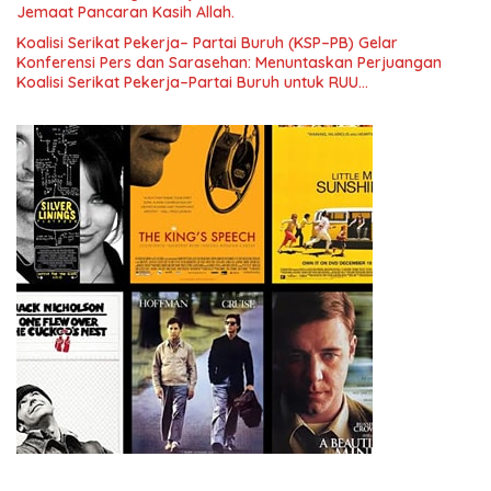
Jemaat Pancaran Kasih Allah.
Koalisi Serikat Pekerja– Partai Buruh (KSP–PB) Gelar
Konferensi Pers dan Sarasehan: Menuntaskan Perjuangan
Koalisi Serikat Pekerja–Partai Buruh untuk RUU
Ketenagakerjaan Baru.