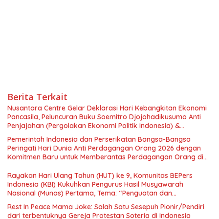
Berita Terkait
Nusantara Centre Gelar Deklarasi Hari Kebangkitan Ekonomi
Pancasila, Peluncuran Buku Soemitro Djojohadikusumo Anti
Penjajahan (Pergolakan Ekonomi Politik Indonesia) &
Simposium Nasional “Urgensi Undang-Undang Perekonomian
Pemerintah Indonesia dan Perserikatan Bangsa-Bangsa
Nasional dan Kesejahteraan Sosial dalam Menata Bangsa
Peringati Hari Dunia Anti Perdagangan Orang 2026 dengan
Menuju Indonesia Emas 2045”,
Komitmen Baru untuk Memberantas Perdagangan Orang di
Era Digital
Rayakan Hari Ulang Tahun (HUT) ke 9, Komunitas BEPers
Indonesia (KBI) Kukuhkan Pengurus Hasil Musyawarah
Nasional (Munas) Pertama, Tema: “Penguatan dan
Pengembangan Organisasi KBI yang Berbasis Riset di seluruh
Rest In Peace Mama Joke: Salah Satu Sesepuh Pionir/Pendiri
Indonesia dan Mancanegara”.
dari terbentuknya Gereja Protestan Soteria di Indonesia