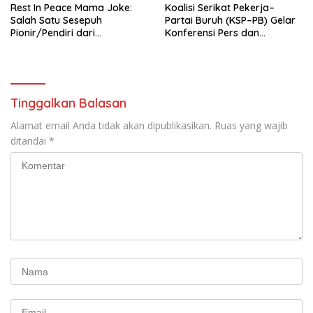
Rest In Peace Mama Joke:
Koalisi Serikat Pekerja–
Salah Satu Sesepuh
Partai Buruh (KSP–PB) Gelar
Pionir/Pendiri dari
Konferensi Pers dan
terbentuknya Gereja
Sarasehan: Menuntaskan
Protestan Soteria di
Perjuangan Koalisi Serikat
Indonesia Jemaat Pancaran
Pekerja–Partai Buruh untuk
Kasih Allah.
RUU Ketenagakerjaan Baru.
Tinggalkan Balasan
Alamat email Anda tidak akan dipublikasikan.
Ruas yang wajib
ditandai
*