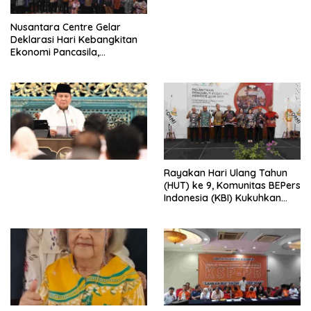
untuk Memberantas
Perdagangan Orang di Era
Nusantara Centre Gelar
Digital
Deklarasi Hari Kebangkitan
Ekonomi Pancasila,
Peluncuran Buku Soemitro
Djojohadikusumo Anti
Penjajahan (Pergolakan
Ekonomi Politik Indonesia) &
Simposium Nasional “Urgensi
Undang-Undang
Perekonomian Nasional dan
Kesejahteraan Sosial dalam
Menata Bangsa Menuju
Rayakan Hari Ulang Tahun
Indonesia Emas 2045”,
(HUT) ke 9, Komunitas BEPers
Indonesia (KBI) Kukuhkan
Pengurus Hasil Musyawarah
Nasional (Munas) Pertama,
Tema: “Penguatan dan
Pengembangan Organisasi
KBI yang Berbasis Riset di
seluruh Indonesia dan
Mancanegara”.