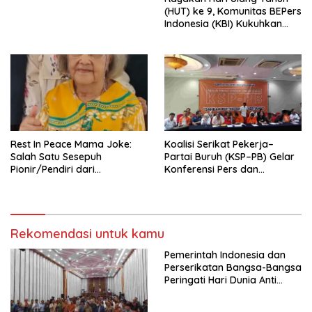
Indonesia Emas 2045”,
(HUT) ke 9, Komunitas BEPers
Indonesia (KBI) Kukuhkan
Pengurus Hasil Musyawarah
Nasional (Munas) Pertama,
Tema: “Penguatan dan
Pengembangan Organisasi
KBI yang Berbasis Riset di
seluruh Indonesia dan
Mancanegara”.
Rest In Peace Mama Joke:
Koalisi Serikat Pekerja–
Salah Satu Sesepuh
Partai Buruh (KSP–PB) Gelar
Pionir/Pendiri dari
Konferensi Pers dan
terbentuknya Gereja
Sarasehan: Menuntaskan
Protestan Soteria di
Perjuangan Koalisi Serikat
Indonesia Jemaat Pancaran
Pekerja–Partai Buruh untuk
Kasih Allah.
RUU Ketenagakerjaan Baru.
Rekomendasi untuk kamu
Pemerintah Indonesia dan
Perserikatan Bangsa-Bangsa
Peringati Hari Dunia Anti
Perdagangan Orang 2026
dengan Komitmen Baru