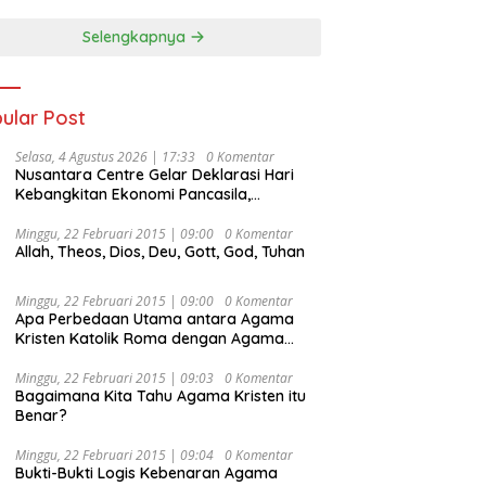
Selengkapnya
ular Post
Selasa, 4 Agustus 2026 | 17:33
0 Komentar
Nusantara Centre Gelar Deklarasi Hari
Kebangkitan Ekonomi Pancasila,
Peluncuran Buku Soemitro
Djojohadikusumo Anti Penjajahan
Minggu, 22 Februari 2015 | 09:00
0 Komentar
Allah, Theos, Dios, Deu, Gott, God, Tuhan
(Pergolakan Ekonomi Politik Indonesia) &
Simposium Nasional “Urgensi Undang-
Undang Perekonomian Nasional dan
Minggu, 22 Februari 2015 | 09:00
0 Komentar
Kesejahteraan Sosial dalam Menata
Apa Perbedaan Utama antara Agama
Bangsa Menuju Indonesia Emas 2045”,
Kristen Katolik Roma dengan Agama
Kristen Protestan?
Minggu, 22 Februari 2015 | 09:03
0 Komentar
Bagaimana Kita Tahu Agama Kristen itu
Benar?
Minggu, 22 Februari 2015 | 09:04
0 Komentar
Bukti-Bukti Logis Kebenaran Agama