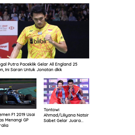
gal Putra Paceklik Gelar All England 25
n, Ini Saran Untuk Jonatan dkk
Tontowi
emen F1 2019 Usai
Ahmad/Liliyana Natsir
as Menangi GP
Sabet Gelar Juara
ralia
Dunia Kedua