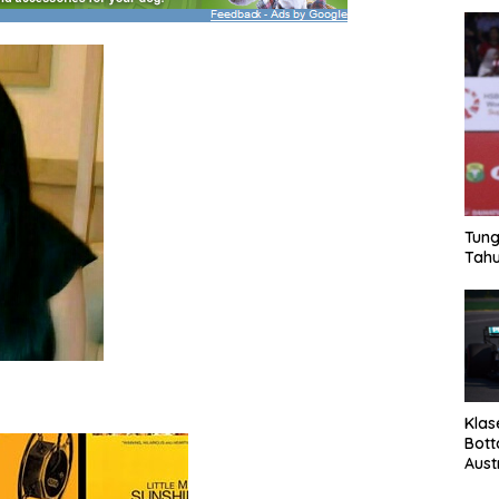
Tung
Tahu
Klas
Bott
Aust