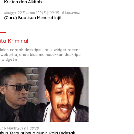
Kristen dan Alkitab
Minggu, 22 Februari 2015 | 09:05
0 Komentar
(Cara) Baptisan Menurut Injil
ita Kriminal
adalah contoh deskripsi untuk widget recent
 wpberita, anda bisa memasukkan deskripsi
 widget ini.
, 16 Maret 2019 | 08:28
ahun Terbunuhnya Munir, Polri Didesak