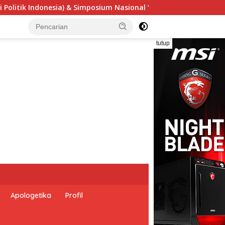
gensi Undang-Undang Perekonomian Nasional dan Kesejahteraan
tutup
Apologetika
Profil