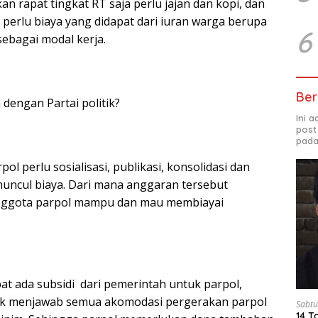
n rapat tingkat RT saja perlu jajan dan kopi, dan
 perlu biaya yang didapat dari iuran warga berupa
6
ebagai modal kerja.
Ber
dengan Partai politik?
Ini 
post
pada
ol perlu sosialisasi, publikasi, konsolidasi dan
 muncul biaya. Dari mana anggaran tersebut
nggota parpol mampu dan mau membiayai
t ada subsidi dari pemerintah untuk parpol,
idak menjawab semua akomodasi pergerakan parpol
Sabtu
14 T