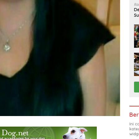
Ra
De
Su
Sa
Ber
Ini 
kate
widg