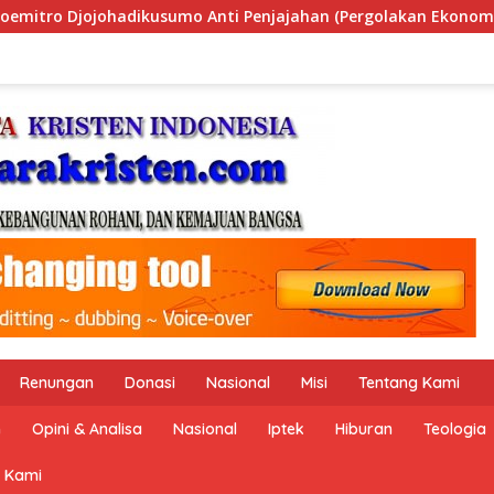
rgolakan Ekonomi Politik Indonesia) & Simposium Nasional “Ur
Renungan
Donasi
Nasional
Misi
Tentang Kami
n
Opini & Analisa
Nasional
Iptek
Hiburan
Teologia
 Kami