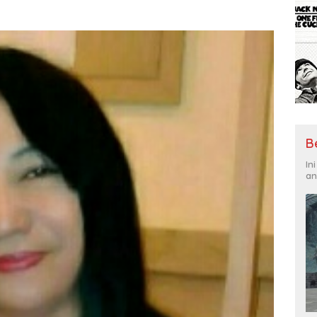
B
In
an