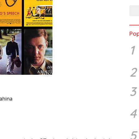
Pop
1
2
3
ahina
4
5