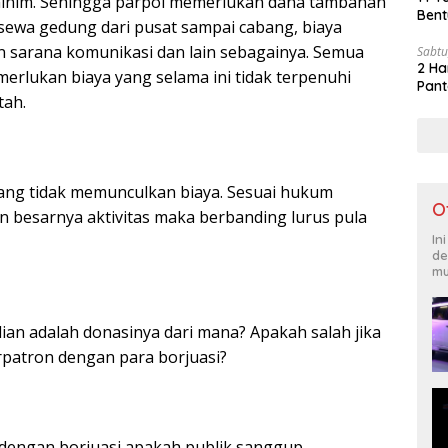
minim. Sehingga parpol memerlukan dana tambahan
Bent
 sewa gedung dari pusat sampai cabang, biaya
an sarana komunikasi dan lain sebagainya. Semua
Sabtu
2 Ha
erlukan biaya yang selama ini tidak terpenuhi
Pant
tah.
 yang tidak memunculkan biaya. Sesuai hukum
O
n besarnya aktivitas maka berbanding lurus pula
In
de
mu
an adalah donasinya dari mana? Apakah salah jika
patron dengan para borjuasi?
n dengan borjuasi apakah publik sanggup