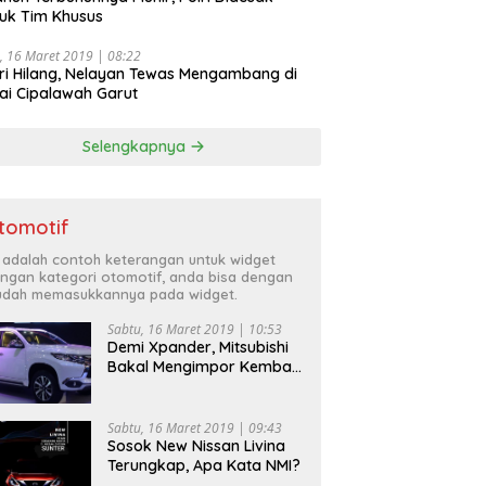
uk Tim Khusus
, 16 Maret 2019 | 08:22
ri Hilang, Nelayan Tewas Mengambang di
ai Cipalawah Garut
Selengkapnya
tomotif
i adalah contoh keterangan untuk widget
ngan kategori otomotif, anda bisa dengan
dah memasukkannya pada widget.
Sabtu, 16 Maret 2019 | 10:53
Demi Xpander, Mitsubishi
Bakal Mengimpor Kembali
Pajero Sport
Sabtu, 16 Maret 2019 | 09:43
Sosok New Nissan Livina
Terungkap, Apa Kata NMI?