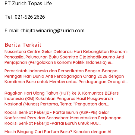
PT Zurich Topas Life
Tel.: 021-526 2626
E-mail: chiqita.winaring@zurich.com
Berita Terkait
Nusantara Centre Gelar Deklarasi Hari Kebangkitan Ekonomi
Pancasila, Peluncuran Buku Soemitro Djojohadikusumo Anti
Penjajahan (Pergolakan Ekonomi Politik Indonesia) &
Simposium Nasional “Urgensi Undang-Undang Perekonomian
Pemerintah Indonesia dan Perserikatan Bangsa-Bangsa
Nasional dan Kesejahteraan Sosial dalam Menata Bangsa
Peringati Hari Dunia Anti Perdagangan Orang 2026 dengan
Menuju Indonesia Emas 2045”,
Komitmen Baru untuk Memberantas Perdagangan Orang di
Era Digital
Rayakan Hari Ulang Tahun (HUT) ke 9, Komunitas BEPers
Indonesia (KBI) Kukuhkan Pengurus Hasil Musyawarah
Nasional (Munas) Pertama, Tema: “Penguatan dan
Pengembangan Organisasi KBI yang Berbasis Riset di seluruh
Koalisi Serikat Pekerja– Partai Buruh (KSP–PB) Gelar
Indonesia dan Mancanegara”.
Konferensi Pers dan Sarasehan: Menuntaskan Perjuangan
Koalisi Serikat Pekerja–Partai Buruh untuk RUU
Ketenagakerjaan Baru.
Masih Bingung Cari Parfum Baru? Kenalan dengan Al