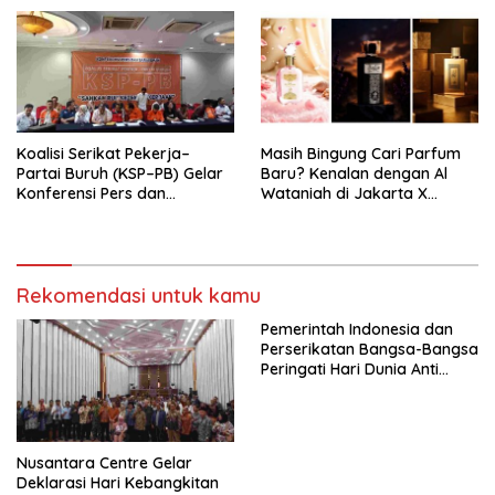
Nasional (Munas) Pertama,
Tema: “Penguatan dan
Pengembangan Organisasi
KBI yang Berbasis Riset di
seluruh Indonesia dan
Mancanegara”.
Koalisi Serikat Pekerja–
Masih Bingung Cari Parfum
Partai Buruh (KSP–PB) Gelar
Baru? Kenalan dengan Al
Konferensi Pers dan
Wataniah di Jakarta X
Sarasehan: Menuntaskan
Beauty 2026
Perjuangan Koalisi Serikat
Pekerja–Partai Buruh untuk
RUU Ketenagakerjaan Baru.
Rekomendasi untuk kamu
Pemerintah Indonesia dan
Perserikatan Bangsa-Bangsa
Peringati Hari Dunia Anti
Perdagangan Orang 2026
dengan Komitmen Baru
untuk Memberantas
Perdagangan Orang di Era
Nusantara Centre Gelar
Digital
Deklarasi Hari Kebangkitan