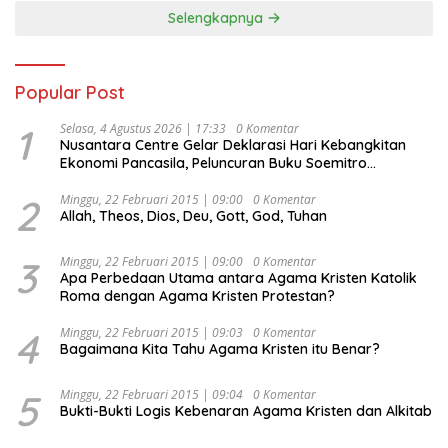
Selengkapnya
Popular Post
1
Selasa, 4 Agustus 2026 | 17:33
0 Komentar
Nusantara Centre Gelar Deklarasi Hari Kebangkitan
Ekonomi Pancasila, Peluncuran Buku Soemitro
Djojohadikusumo Anti Penjajahan (Pergolakan
Ekonomi Politik Indonesia) & Simposium Nasional
2
Minggu, 22 Februari 2015 | 09:00
0 Komentar
Allah, Theos, Dios, Deu, Gott, God, Tuhan
“Urgensi Undang-Undang Perekonomian Nasional dan
Kesejahteraan Sosial dalam Menata Bangsa Menuju
Indonesia Emas 2045”,
3
Minggu, 22 Februari 2015 | 09:00
0 Komentar
Apa Perbedaan Utama antara Agama Kristen Katolik
Roma dengan Agama Kristen Protestan?
4
Minggu, 22 Februari 2015 | 09:03
0 Komentar
Bagaimana Kita Tahu Agama Kristen itu Benar?
5
Minggu, 22 Februari 2015 | 09:04
0 Komentar
Bukti-Bukti Logis Kebenaran Agama Kristen dan Alkitab