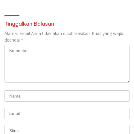
Perjuangan Koalisi Serikat
Pekerja–Partai Buruh untuk
RUU Ketenagakerjaan Baru.
Tinggalkan Balasan
Alamat email Anda tidak akan dipublikasikan.
Ruas yang wajib
ditandai
*