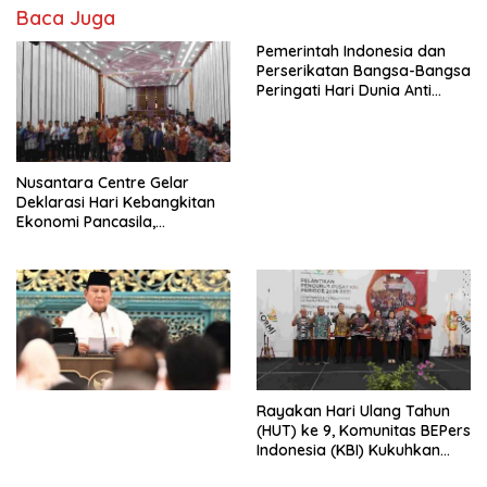
Baca Juga
Pemerintah Indonesia dan
Perserikatan Bangsa-Bangsa
Peringati Hari Dunia Anti
Perdagangan Orang 2026
dengan Komitmen Baru
untuk Memberantas
Perdagangan Orang di Era
Nusantara Centre Gelar
Digital
Deklarasi Hari Kebangkitan
Ekonomi Pancasila,
Peluncuran Buku Soemitro
Djojohadikusumo Anti
Penjajahan (Pergolakan
Ekonomi Politik Indonesia) &
Simposium Nasional “Urgensi
Undang-Undang
Perekonomian Nasional dan
Kesejahteraan Sosial dalam
Menata Bangsa Menuju
Rayakan Hari Ulang Tahun
Indonesia Emas 2045”,
(HUT) ke 9, Komunitas BEPers
Indonesia (KBI) Kukuhkan
Pengurus Hasil Musyawarah