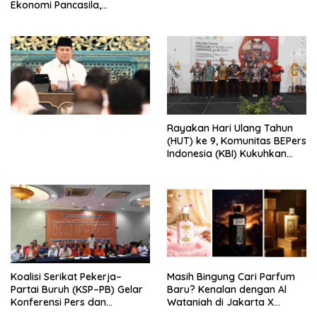
Ekonomi Pancasila,
Peluncuran Buku Soemitro
Djojohadikusumo Anti
Penjajahan (Pergolakan
Ekonomi Politik Indonesia) &
Simposium Nasional “Urgensi
Undang-Undang
Perekonomian Nasional dan
Kesejahteraan Sosial dalam
Menata Bangsa Menuju
Rayakan Hari Ulang Tahun
Indonesia Emas 2045”,
(HUT) ke 9, Komunitas BEPers
Indonesia (KBI) Kukuhkan
Pengurus Hasil Musyawarah
Nasional (Munas) Pertama,
Tema: “Penguatan dan
Pengembangan Organisasi
KBI yang Berbasis Riset di
seluruh Indonesia dan
Mancanegara”.
Koalisi Serikat Pekerja–
Masih Bingung Cari Parfum
Partai Buruh (KSP–PB) Gelar
Baru? Kenalan dengan Al
Konferensi Pers dan
Wataniah di Jakarta X
Sarasehan: Menuntaskan
Beauty 2026