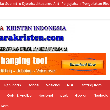
ajahan (Pergolakan Ekonomi Politik Indonesia) & Simposium N
Renungan
Donasi
Nasional
Misi
Tentang Kami
n
Opini & Analisa
Nasional
Iptek
Hiburan
Teologia
 Kami