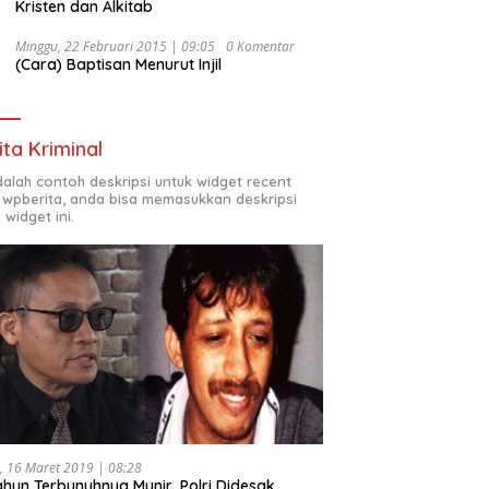
Kristen dan Alkitab
Minggu, 22 Februari 2015 | 09:05
0 Komentar
(Cara) Baptisan Menurut Injil
ita Kriminal
adalah contoh deskripsi untuk widget recent
 wpberita, anda bisa memasukkan deskripsi
 widget ini.
, 16 Maret 2019 | 08:28
ahun Terbunuhnya Munir, Polri Didesak