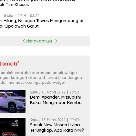
uk Tim Khusus
, 16 Maret 2019 | 08:22
ri Hilang, Nelayan Tewas Mengambang di
ai Cipalawah Garut
Selengkapnya
tomotif
i adalah contoh keterangan untuk widget
ngan kategori otomotif, anda bisa dengan
dah memasukkannya pada widget.
Sabtu, 16 Maret 2019 | 10:53
Demi Xpander, Mitsubishi
Bakal Mengimpor Kembali
Pajero Sport
Sabtu, 16 Maret 2019 | 09:43
Sosok New Nissan Livina
Terungkap, Apa Kata NMI?