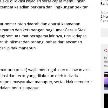
aku di lokasi kejadian serta cepat memulihkan
Bent
 tempat kejadian perkara dan lingkungan sekitar
Sabtu
2 Ha
Pant
gar pemerintah daerah dan aparat keamanan
amanan dan ketenangan bagi umat Gereja Stasi
bagi semua umat beragama lainnya, untuk dapat
enuh hikmat dan tenang, bebas dari ancaman
 dari pihak manapun.
O
In
de
mu
 maupun pusat) wajib mencegah dan melawan aksi-
idasi dan teror yang dilakukan oleh individu-
ompok masyarakat manapun, serta tidak menolerir
i dalam bentuk apapun.