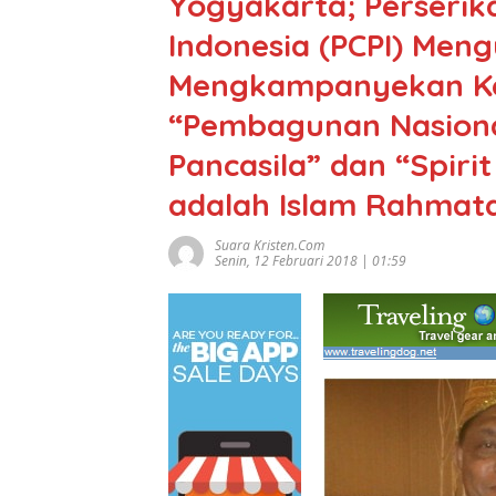
Yogyakarta; Perserik
Indonesia (PCPI) Men
Mengkampanyekan Kemb
“Pembagunan Nasion
Pancasila” dan “Spiri
adalah Islam Rahmatan
Suara Kristen.com
Senin, 12 Februari 2018 | 01:59