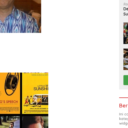
Ra
De
Su
Sa
Ber
Ini 
kate
widg