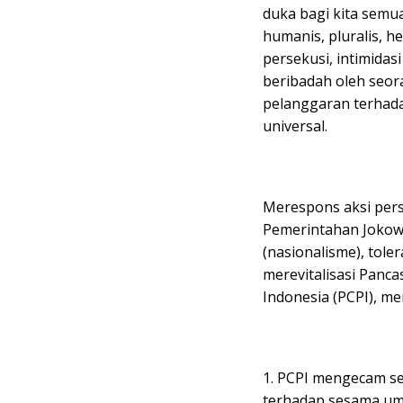
duka bagi kita semu
humanis, pluralis, h
persekusi, intimida
beribadah oleh seor
pelanggaran terhad
universal.
Merespons aksi perse
Pemerintahan Jokow
(nasionalisme), tol
merevitalisasi Panc
Indonesia (PCPI), me
1. PCPI mengecam seg
terhadap sesama um