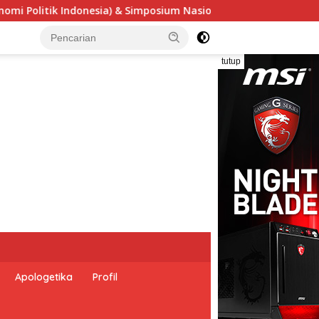
asional “Urgensi Undang-Undang Perekonomian Nasional dan Kes
tutup
Apologetika
Profil