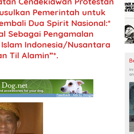
atan Cendekiawan Protestan
gusulkan Pemerintah untuk
ali Dua Spirit Nasional:*
al Sebagai Pengamalan
t Islam Indonesia/Nusantara
 Til Alamin”*.
B
In
an