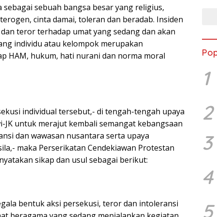
a sebagai sebuah bangsa besar yang religius,
eterogen, cinta damai, toleran dan beradab. Insiden
si dan teror terhadap umat yang sedang dan akan
ang individu atau kelompok merupakan
Pop
ap HAM, hukum, hati nurani dan norma moral
1
2
kusi individual tersebut,- di tengah-tengah upaya
i-JK untuk merajut kembali semangat kebangsaan
eransi dan wawasan nusantara serta upaya
3
asila,- maka Perserikatan Cendekiawan Protestan
nyatakan sikap dan usul sebagai berikut:
4
ala bentuk aksi persekusi, teror dan intoleransi
5
at beragama yang sedang menjalankan kegiatan