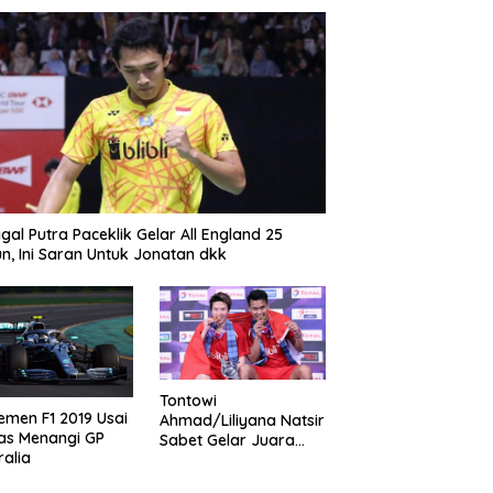
gal Putra Paceklik Gelar All England 25
n, Ini Saran Untuk Jonatan dkk
Tontowi
emen F1 2019 Usai
Ahmad/Liliyana Natsir
as Menangi GP
Sabet Gelar Juara
ralia
Dunia Kedua