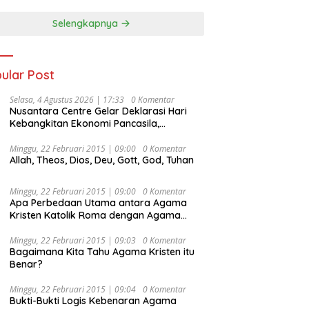
Selengkapnya
ular Post
Selasa, 4 Agustus 2026 | 17:33
0 Komentar
Nusantara Centre Gelar Deklarasi Hari
Kebangkitan Ekonomi Pancasila,
Peluncuran Buku Soemitro
Djojohadikusumo Anti Penjajahan
Minggu, 22 Februari 2015 | 09:00
0 Komentar
Allah, Theos, Dios, Deu, Gott, God, Tuhan
(Pergolakan Ekonomi Politik Indonesia) &
Simposium Nasional “Urgensi Undang-
Undang Perekonomian Nasional dan
Minggu, 22 Februari 2015 | 09:00
0 Komentar
Kesejahteraan Sosial dalam Menata
Apa Perbedaan Utama antara Agama
Bangsa Menuju Indonesia Emas 2045”,
Kristen Katolik Roma dengan Agama
Kristen Protestan?
Minggu, 22 Februari 2015 | 09:03
0 Komentar
Bagaimana Kita Tahu Agama Kristen itu
Benar?
Minggu, 22 Februari 2015 | 09:04
0 Komentar
Bukti-Bukti Logis Kebenaran Agama