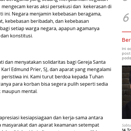
 mengecam keras aksi persekusi dan kekerasan di
6
sti ini. Negara menjamin kebebasan beragama,
at, kebebasan beribadah, dan kebebasan
 bagi setiap warga negara, apapun agamanya
dan konstitusi.
Ber
Ini 
post
pada
ati dan menyatakan solidaritas bagi Gereja Santa
 Karl Edmund Prier, SJ, dan aparat yang mengalami
m peristiwa ini. Kami turut berdoa kepada Tuhan
anya para korban bisa segera pulih seperti sedia
sik maupun mental.
apresiasi kesiapsiagaan dan kerja-sama antara
ga masyarakat dan aparat keamanan setempat
Sabtu
14 T