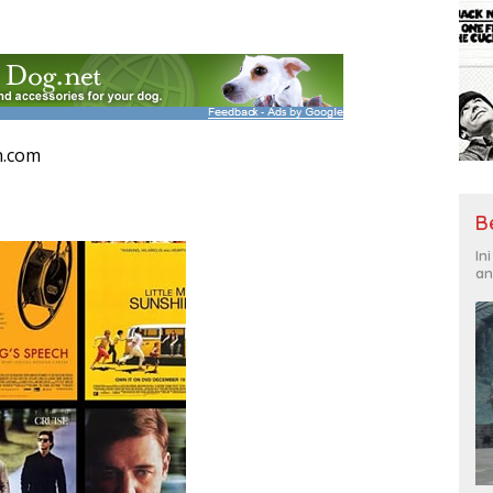
n.com
B
In
an