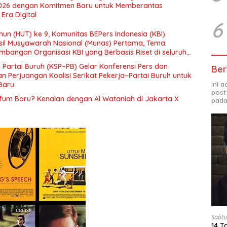
026 dengan Komitmen Baru untuk Memberantas
Era Digital
6
un (HUT) ke 9, Komunitas BEPers Indonesia (KBI)
il Musyawarah Nasional (Munas) Pertama, Tema:
bangan Organisasi KBI yang Berbasis Riset di seluruh
gara”.
– Partai Buruh (KSP–PB) Gelar Konferensi Pers dan
Ber
 Perjuangan Koalisi Serikat Pekerja–Partai Buruh untuk
Ini 
Baru.
post
rfum Baru? Kenalan dengan Al Wataniah di Jakarta X
pada
Sabtu
14 T