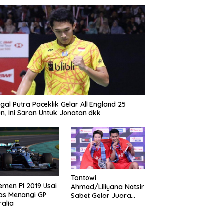
gal Putra Paceklik Gelar All England 25
n, Ini Saran Untuk Jonatan dkk
Tontowi
emen F1 2019 Usai
Ahmad/Liliyana Natsir
as Menangi GP
Sabet Gelar Juara
ralia
Dunia Kedua