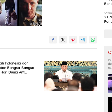
Bent
Sabtu
2 Ha
Pant
O
In
ah Indonesia dan
de
katan Bangsa-Bangsa
mu
 Hari Dunia Anti
ngan Orang 2026
Komitmen Baru untuk
ntas Perdagangan
Era Digital