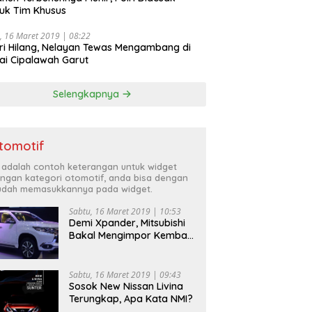
uk Tim Khusus
, 16 Maret 2019 | 08:22
ri Hilang, Nelayan Tewas Mengambang di
ai Cipalawah Garut
Selengkapnya
tomotif
i adalah contoh keterangan untuk widget
ngan kategori otomotif, anda bisa dengan
dah memasukkannya pada widget.
Sabtu, 16 Maret 2019 | 10:53
Demi Xpander, Mitsubishi
Bakal Mengimpor Kembali
Pajero Sport
Sabtu, 16 Maret 2019 | 09:43
Sosok New Nissan Livina
Terungkap, Apa Kata NMI?