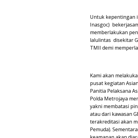
Untuk kepentingan i
Inasgoc) bekerjasa
memberlakukan pen
lalulintas disekitar
TMII demi memperlan
Kami akan melakukan
pusat kegiatan Asia
Panitia Pelaksana A
Polda Metrojaya menj
yakni membatasi pin
atau dari kawasan GBK
terakreditasi akan m
Pemuda). Sementara
keamanan akan diara