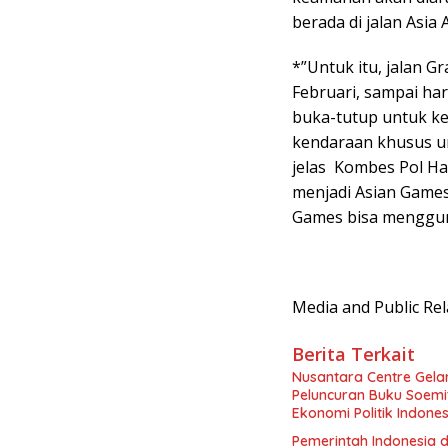
berada di jalan Asia A
*”Untuk itu, jalan G
Februari, sampai har
buka-tutup untuk k
kendaraan khusus un
jelas Kombes Pol Hal
menjadi Asian Games
Games bisa mengguna
Media and Public Re
Berita Terkait
Nusantara Centre Gelar
Peluncuran Buku Soemi
Ekonomi Politik Indon
Perekonomian Nasional
Pemerintah Indonesia d