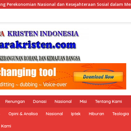
an Sosial dalam Menata Bangsa Menuju Indonesia Emas 2045”,
Renungan
Donasi
Nasional
Misi
Tentang Kami
n
Opini & Analisa
Nasional
Iptek
Hiburan
Teologia
 Kami