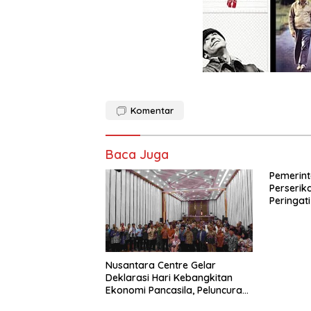
Komentar
Baca Juga
Pemerint
Perseri
Peringati
Perdaga
dengan 
Membera
Orang di 
Nusantara Centre Gelar
Deklarasi Hari Kebangkitan
Ekonomi Pancasila, Peluncuran
Buku Soemitro