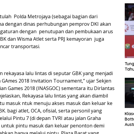
tulah Polda Metrojaya (sebagai bagian dari
ma dengan dinas perhubungan pemprov DKI akan
gaturan dengan penutupan dan pembukaan arus
 GBK dan Wisma Atlet serta PRJ kemayoran juga
car transportasi.
Tung
Tahu
 rekayasa lalu lintas di seputar GBK yang menjadi
n GAmes 2018 Invitation Tournament,” ujar Sekjen
sian Games 2018 (INASGOC) sementara itu Dirlantas
elaskan, Rekayasa lalu lintas yang akan diambil
tu masuk ntuk menuju akses masuk dan keluar ke
. bagi atlet, OCA, ofisial, serta personil yang
Klas
elalui Pintu 7 (di depan TVRI atau jalan Graha
Bott
Aust
 untuk pintu masuk dan keluar penonton demi
hkan hanya melalui pintu Plaza Barat yang