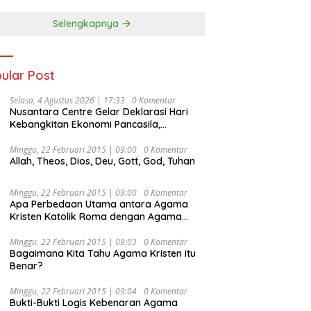
Selengkapnya
ular Post
Selasa, 4 Agustus 2026 | 17:33
0 Komentar
Nusantara Centre Gelar Deklarasi Hari
Kebangkitan Ekonomi Pancasila,
Peluncuran Buku Soemitro
Djojohadikusumo Anti Penjajahan
Minggu, 22 Februari 2015 | 09:00
0 Komentar
Allah, Theos, Dios, Deu, Gott, God, Tuhan
(Pergolakan Ekonomi Politik Indonesia) &
Simposium Nasional “Urgensi Undang-
Undang Perekonomian Nasional dan
Minggu, 22 Februari 2015 | 09:00
0 Komentar
Kesejahteraan Sosial dalam Menata
Apa Perbedaan Utama antara Agama
Bangsa Menuju Indonesia Emas 2045”,
Kristen Katolik Roma dengan Agama
Kristen Protestan?
Minggu, 22 Februari 2015 | 09:03
0 Komentar
Bagaimana Kita Tahu Agama Kristen itu
Benar?
Minggu, 22 Februari 2015 | 09:04
0 Komentar
Bukti-Bukti Logis Kebenaran Agama