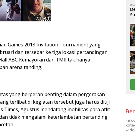
Ra
De
Su
Sa
ian Games 2018 Invitation Tournament yang
ruari dan tersebar ke tiga lokasi pertandingan
Hall ABC Kemayoran dan TMII tak hanya
an arena tanding.
lintas yang berperan penting dalam pergerakan
g terlibat di kegiatan tersebut juga harus diuji
s Times, Agustus mendatang mobilitas para atlit
Ber
f dan tidak mengalami keterlambatan bertanding
Ini 
acetan.
kate
widg