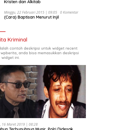
Kristen dan Alkitab
Minggu, 22 Februari 2015 | 09:05
0 Komentar
(Cara) Baptisan Menurut Injil
ita Kriminal
adalah contoh deskripsi untuk widget recent
 wpberita, anda bisa memasukkan deskripsi
 widget ini.
, 16 Maret 2019 | 08:28
ahun Terbunuhnya Munir, Polri Didesak