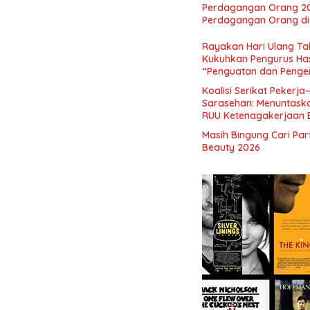
Indonesia Emas 2045”,
Perdagangan Orang 2
Perdagangan Orang di 
Rayakan Hari Ulang Tah
Kukuhkan Pengurus Has
“Penguatan dan Pengem
Indonesia dan Mancane
Koalisi Serikat Pekerja
Sarasehan: Menuntaskan
RUU Ketenagakerjaan 
Masih Bingung Cari Pa
Beauty 2026