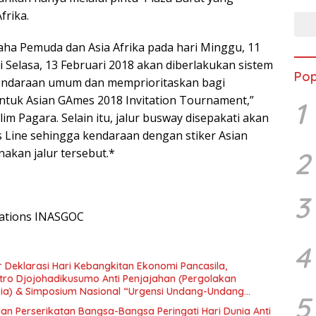
frika.
raha Pemuda dan Asia Afrika pada hari Minggu, 11
i Selasa, 13 Februari 2018 akan diberlakukan sistem
Pop
endaraan umum dan memprioritaskan bagi
tuk Asian GAmes 2018 Invitation Tournament,”
1
im Pagara. Selain itu, jalur busway disepakati akan
 Line sehingga kendaraan dengan stiker Asian
kan jalur tersebut.*
2
3
lations INASGOC
4
 Deklarasi Hari Kebangkitan Ekonomi Pancasila,
tro Djojohadikusumo Anti Penjajahan (Pergolakan
esia) & Simposium Nasional “Urgensi Undang-Undang
5
 dan Kesejahteraan Sosial dalam Menata Bangsa Menuju
an Perserikatan Bangsa-Bangsa Peringati Hari Dunia Anti