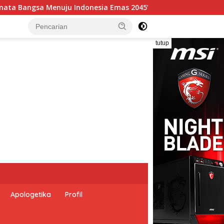
Pemerintah Indonesia dan Perserikatan Bangsa-Bangsa 
tutup
Apologetika
Profil