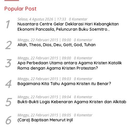
Popular Post
1
Selasa, 4 Agustus 2026 | 17:33
0 Komentar
Nusantara Centre Gelar Deklarasi Hari Kebangkitan
Ekonomi Pancasila, Peluncuran Buku Soemitro
Djojohadikusumo Anti Penjajahan (Pergolakan
Ekonomi Politik Indonesia) & Simposium Nasional
2
Minggu, 22 Februari 2015 | 09:00
0 Komentar
Allah, Theos, Dios, Deu, Gott, God, Tuhan
“Urgensi Undang-Undang Perekonomian Nasional dan
Kesejahteraan Sosial dalam Menata Bangsa Menuju
Indonesia Emas 2045”,
3
Minggu, 22 Februari 2015 | 09:00
0 Komentar
Apa Perbedaan Utama antara Agama Kristen Katolik
Roma dengan Agama Kristen Protestan?
4
Minggu, 22 Februari 2015 | 09:03
0 Komentar
Bagaimana Kita Tahu Agama Kristen itu Benar?
5
Minggu, 22 Februari 2015 | 09:04
0 Komentar
Bukti-Bukti Logis Kebenaran Agama Kristen dan Alkitab
6
Minggu, 22 Februari 2015 | 09:05
0 Komentar
(Cara) Baptisan Menurut Injil