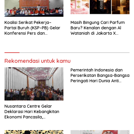
seluruh Indonesia dan
Mancanegara”.
Koalisi Serikat Pekerja–
Masih Bingung Cari Parfum
Partai Buruh (KSP–PB) Gelar
Baru? Kenalan dengan Al
Konferensi Pers dan
Wataniah di Jakarta X
Sarasehan: Menuntaskan
Beauty 2026
Perjuangan Koalisi Serikat
Pekerja–Partai Buruh untuk
RUU Ketenagakerjaan Baru.
Rekomendasi untuk kamu
Pemerintah Indonesia dan
Perserikatan Bangsa-Bangsa
Peringati Hari Dunia Anti
Perdagangan Orang 2026
dengan Komitmen Baru
untuk Memberantas
Perdagangan Orang di Era
Nusantara Centre Gelar
Digital
Deklarasi Hari Kebangkitan
Ekonomi Pancasila,
Peluncuran Buku Soemitro
Djojohadikusumo Anti
Penjajahan (Pergolakan