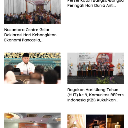
Perserikatan Bangsa-Bangsa
Peringati Hari Dunia Anti
Perdagangan Orang 2026
dengan Komitmen Baru
untuk Memberantas
Perdagangan Orang di Era
Nusantara Centre Gelar
Digital
Deklarasi Hari Kebangkitan
Ekonomi Pancasila,
Peluncuran Buku Soemitro
Djojohadikusumo Anti
Penjajahan (Pergolakan
Ekonomi Politik Indonesia) &
Simposium Nasional “Urgensi
Undang-Undang
Perekonomian Nasional dan
Kesejahteraan Sosial dalam
Menata Bangsa Menuju
Rayakan Hari Ulang Tahun
Indonesia Emas 2045”,
(HUT) ke 9, Komunitas BEPers
Indonesia (KBI) Kukuhkan
Pengurus Hasil Musyawarah
Nasional (Munas) Pertama,
Tema: “Penguatan dan
Pengembangan Organisasi
KBI yang Berbasis Riset di