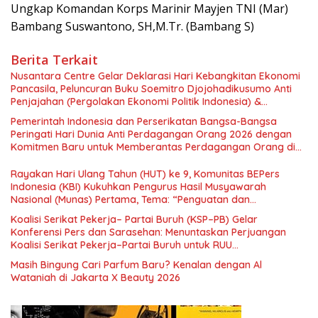
Ungkap Komandan Korps Marinir Mayjen TNI (Mar)
Bambang Suswantono, SH,M.Tr. (Bambang S)
Berita Terkait
Nusantara Centre Gelar Deklarasi Hari Kebangkitan Ekonomi
Pancasila, Peluncuran Buku Soemitro Djojohadikusumo Anti
Penjajahan (Pergolakan Ekonomi Politik Indonesia) &
Simposium Nasional “Urgensi Undang-Undang Perekonomian
Pemerintah Indonesia dan Perserikatan Bangsa-Bangsa
Nasional dan Kesejahteraan Sosial dalam Menata Bangsa
Peringati Hari Dunia Anti Perdagangan Orang 2026 dengan
Menuju Indonesia Emas 2045”,
Komitmen Baru untuk Memberantas Perdagangan Orang di
Era Digital
Rayakan Hari Ulang Tahun (HUT) ke 9, Komunitas BEPers
Indonesia (KBI) Kukuhkan Pengurus Hasil Musyawarah
Nasional (Munas) Pertama, Tema: “Penguatan dan
Pengembangan Organisasi KBI yang Berbasis Riset di seluruh
Koalisi Serikat Pekerja– Partai Buruh (KSP–PB) Gelar
Indonesia dan Mancanegara”.
Konferensi Pers dan Sarasehan: Menuntaskan Perjuangan
Koalisi Serikat Pekerja–Partai Buruh untuk RUU
Ketenagakerjaan Baru.
Masih Bingung Cari Parfum Baru? Kenalan dengan Al
Wataniah di Jakarta X Beauty 2026