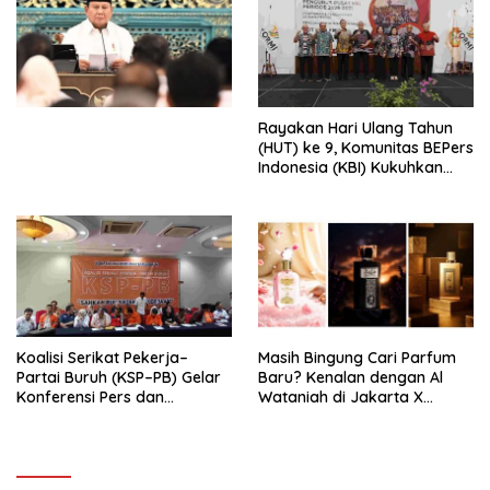
Ekonomi Politik Indonesia) &
Simposium Nasional “Urgensi
Undang-Undang
Perekonomian Nasional dan
Kesejahteraan Sosial dalam
Menata Bangsa Menuju
Rayakan Hari Ulang Tahun
Indonesia Emas 2045”,
(HUT) ke 9, Komunitas BEPers
Indonesia (KBI) Kukuhkan
Pengurus Hasil Musyawarah
Nasional (Munas) Pertama,
Tema: “Penguatan dan
Pengembangan Organisasi
KBI yang Berbasis Riset di
seluruh Indonesia dan
Mancanegara”.
Koalisi Serikat Pekerja–
Masih Bingung Cari Parfum
Partai Buruh (KSP–PB) Gelar
Baru? Kenalan dengan Al
Konferensi Pers dan
Wataniah di Jakarta X
Sarasehan: Menuntaskan
Beauty 2026
Perjuangan Koalisi Serikat
Pekerja–Partai Buruh untuk
RUU Ketenagakerjaan Baru.