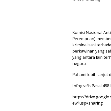
Komisi Nasional An
Perempuan) member
kriminalisasi terhad
perkawinan yang sa
yang antara lain te
negara.
Pahami lebih lanjut d
Infografis Pasal 48
https://drive.googl
ew?usp=sharing