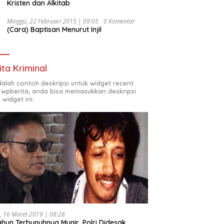
Kristen dan Alkitab
Minggu, 22 Februari 2015 | 09:05
0 Komentar
(Cara) Baptisan Menurut Injil
ita Kriminal
adalah contoh deskripsi untuk widget recent
 wpberita, anda bisa memasukkan deskripsi
 widget ini.
, 16 Maret 2019 | 08:28
ahun Terbunuhnya Munir, Polri Didesak