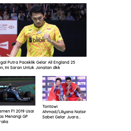
gal Putra Paceklik Gelar All England 25
n, Ini Saran Untuk Jonatan dkk
Tontowi
emen F1 2019 Usai
Ahmad/Liliyana Natsir
as Menangi GP
Sabet Gelar Juara
ralia
Dunia Kedua