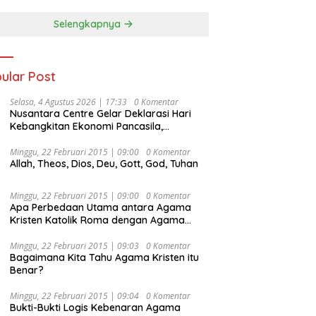
Selengkapnya
ular Post
Selasa, 4 Agustus 2026 | 17:33
0 Komentar
Nusantara Centre Gelar Deklarasi Hari
Kebangkitan Ekonomi Pancasila,
Peluncuran Buku Soemitro
Djojohadikusumo Anti Penjajahan
Minggu, 22 Februari 2015 | 09:00
0 Komentar
Allah, Theos, Dios, Deu, Gott, God, Tuhan
(Pergolakan Ekonomi Politik Indonesia) &
Simposium Nasional “Urgensi Undang-
Undang Perekonomian Nasional dan
Minggu, 22 Februari 2015 | 09:00
0 Komentar
Kesejahteraan Sosial dalam Menata
Apa Perbedaan Utama antara Agama
Bangsa Menuju Indonesia Emas 2045”,
Kristen Katolik Roma dengan Agama
Kristen Protestan?
Minggu, 22 Februari 2015 | 09:03
0 Komentar
Bagaimana Kita Tahu Agama Kristen itu
Benar?
Minggu, 22 Februari 2015 | 09:04
0 Komentar
Bukti-Bukti Logis Kebenaran Agama