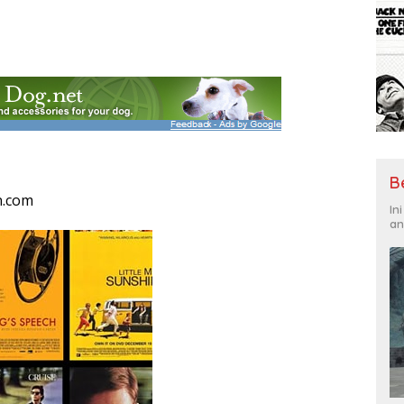
B
n.com
In
an