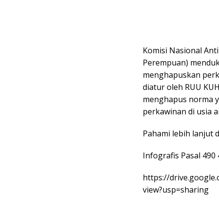
Komisi Nasional An
Perempuan) menduku
menghapuskan perka
diatur oleh RUU KUH
menghapus norma y
perkawinan di usia a
Pahami lebih lanjut d
Infografis Pasal 49
https://drive.googl
view?usp=sharing