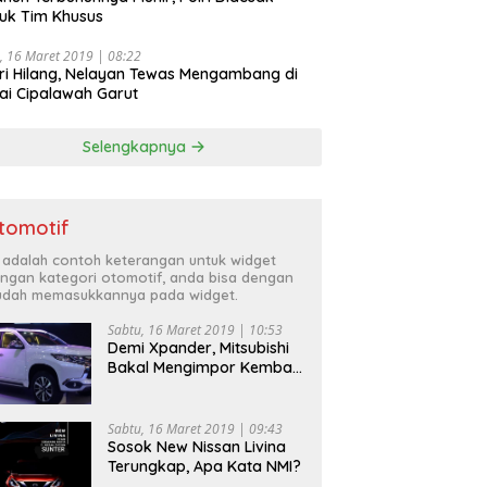
uk Tim Khusus
, 16 Maret 2019 | 08:22
ri Hilang, Nelayan Tewas Mengambang di
ai Cipalawah Garut
Selengkapnya
tomotif
i adalah contoh keterangan untuk widget
ngan kategori otomotif, anda bisa dengan
dah memasukkannya pada widget.
Sabtu, 16 Maret 2019 | 10:53
Demi Xpander, Mitsubishi
Bakal Mengimpor Kembali
Pajero Sport
Sabtu, 16 Maret 2019 | 09:43
Sosok New Nissan Livina
Terungkap, Apa Kata NMI?