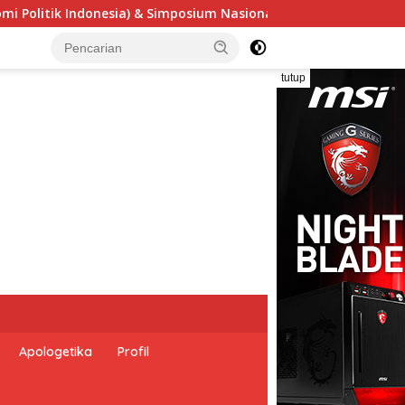
onal “Urgensi Undang-Undang Perekonomian Nasional dan Keseja
tutup
Apologetika
Profil