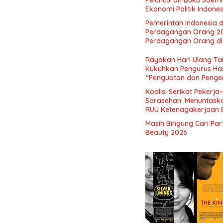
Peluncuran Buku Soemi
Ekonomi Politik Indon
Perekonomian Nasional
Pemerintah Indonesia d
Indonesia Emas 2045”,
Perdagangan Orang 2
Perdagangan Orang di 
Rayakan Hari Ulang Tah
Kukuhkan Pengurus Has
“Penguatan dan Pengem
Indonesia dan Mancane
Koalisi Serikat Pekerja
Sarasehan: Menuntaskan
RUU Ketenagakerjaan 
Masih Bingung Cari Pa
Beauty 2026