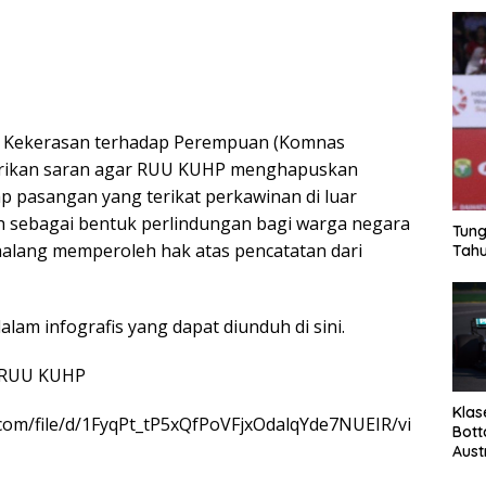
ti Kekerasan terhadap Perempuan (Komnas
ikan saran agar RUU KUHP menghapuskan
ap pasangan yang terikat perkawinan di luar
h sebagai bentuk perlindungan bagi warga negara
Tung
rhalang memperoleh hak atas pencatatan dari
Tahu
alam infografis yang dapat diunduh di sini.
8 RUU KUHP
Klas
e.com/file/d/1FyqPt_tP5xQfPoVFjxOdalqYde7NUEIR/vi
Bott
Aust