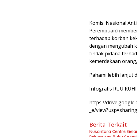
Komisi Nasional An
Perempuan) member
terhadap korban kek
dengan mengubah kat
tindak pidana terha
kemerdekaan orang, 
Pahami lebih lanjut d
Infografis RUU KUH
https://drive.googl
_e/view?usp=sharin
Berita Terkait
Nusantara Centre Gelar