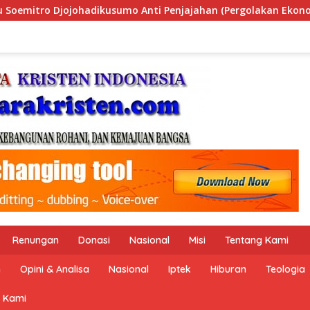
han (Pergolakan Ekonomi Politik Indonesia) & Simposium Nasi
Renungan
Donasi
Nasional
Misi
Tentang Kami
n
Opini & Analisa
Nasional
Iptek
Hiburan
Teologia
 Kami