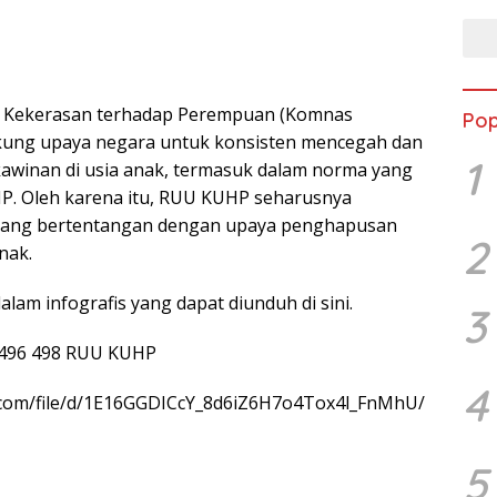
ti Kekerasan terhadap Perempuan (Komnas
Pop
ng upaya negara untuk konsisten mencegah dan
1
winan di usia anak, termasuk dalam norma yang
P. Oleh karena itu, RUU KUHP seharusnya
ang bertentangan dengan upaya penghapusan
2
nak.
alam infografis yang dapat diunduh di sini.
3
0 496 498 RUU KUHP
4
e.com/file/d/1E16GGDICcY_8d6iZ6H7o4Tox4l_FnMhU/
5