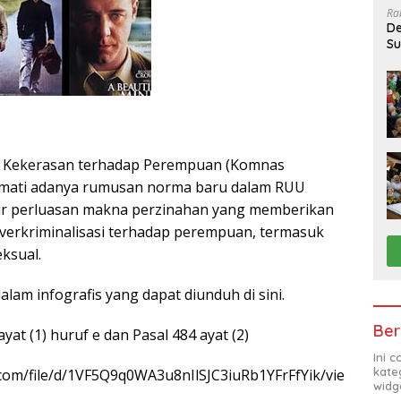
Ra
De
Su
Sa
ti Kekerasan terhadap Perempuan (Komnas
mati adanya rumusan norma baru dalam RUU
r perluasan makna perzinahan yang memberikan
overkriminalisasi terhadap perempuan, termasuk
ksual.
alam infografis yang dapat diunduh di sini.
Ber
ayat (1) huruf e dan Pasal 484 ayat (2)
Ini 
kate
e.com/file/d/1VF5Q9q0WA3u8nIlSJC3iuRb1YFrFfYik/vie
widg