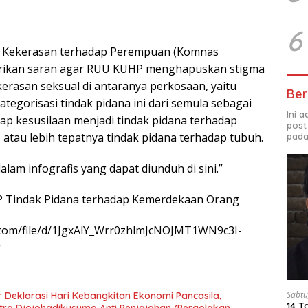
6
ti Kekerasan terhadap Perempuan (Komnas
ikan saran agar RUU KUHP menghapuskan stigma
erasan seksual di antaranya perkosaan, yaitu
Ber
egorisasi tindak pidana ini dari semula sebagai
Ini 
dap kesusilaan menjadi tindak pidana terhadap
post
atau lebih tepatnya tindak pidana terhadap tubuh.
pada
alam infografis yang dapat diunduh di sini.”
P Tindak Pidana terhadap Kemerdekaan Orang
e.com/file/d/1JgxAlY_Wrr0zhlmJcNOJMT1WN9c3I-
g
Sabtu
 Deklarasi Hari Kebangkitan Ekonomi Pancasila,
14 T