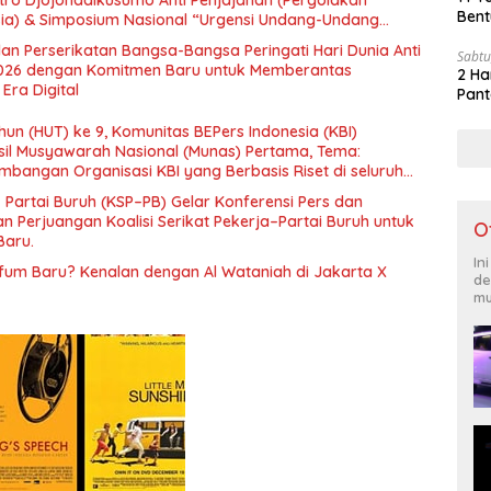
tro Djojohadikusumo Anti Penjajahan (Pergolakan
Bent
esia) & Simposium Nasional “Urgensi Undang-Undang
 dan Kesejahteraan Sosial dalam Menata Bangsa Menuju
an Perserikatan Bangsa-Bangsa Peringati Hari Dunia Anti
Sabtu
026 dengan Komitmen Baru untuk Memberantas
2 Ha
Era Digital
Pant
un (HUT) ke 9, Komunitas BEPers Indonesia (KBI)
il Musyawarah Nasional (Munas) Pertama, Tema:
bangan Organisasi KBI yang Berbasis Riset di seluruh
gara”.
– Partai Buruh (KSP–PB) Gelar Konferensi Pers dan
 Perjuangan Koalisi Serikat Pekerja–Partai Buruh untuk
O
Baru.
In
rfum Baru? Kenalan dengan Al Wataniah di Jakarta X
de
mu