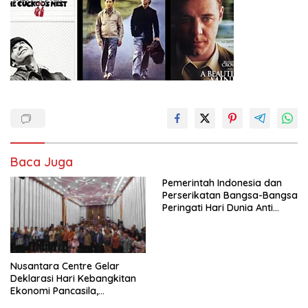
Baca Juga
Pemerintah Indonesia dan
Perserikatan Bangsa-Bangsa
Peringati Hari Dunia Anti
Perdagangan Orang 2026
dengan Komitmen Baru
untuk Memberantas
Perdagangan Orang di Era
Nusantara Centre Gelar
Digital
Deklarasi Hari Kebangkitan
Ekonomi Pancasila,
Peluncuran Buku Soemitro