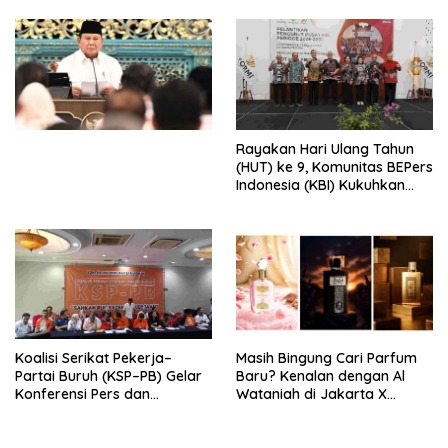
Djojohadikusumo Anti
Penjajahan (Pergolakan
Ekonomi Politik Indonesia) &
Simposium Nasional “Urgensi
Undang-Undang
Perekonomian Nasional dan
Kesejahteraan Sosial dalam
Menata Bangsa Menuju
Rayakan Hari Ulang Tahun
Indonesia Emas 2045”,
(HUT) ke 9, Komunitas BEPers
Indonesia (KBI) Kukuhkan
Pengurus Hasil Musyawarah
Nasional (Munas) Pertama,
Tema: “Penguatan dan
Pengembangan Organisasi
KBI yang Berbasis Riset di
seluruh Indonesia dan
Mancanegara”.
Koalisi Serikat Pekerja–
Masih Bingung Cari Parfum
Partai Buruh (KSP–PB) Gelar
Baru? Kenalan dengan Al
Konferensi Pers dan
Wataniah di Jakarta X
Sarasehan: Menuntaskan
Beauty 2026
Perjuangan Koalisi Serikat