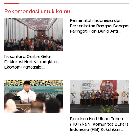
Pekerja–Partai Buruh untuk
RUU Ketenagakerjaan Baru.
Rekomendasi untuk kamu
Pemerintah Indonesia dan
Perserikatan Bangsa-Bangsa
Peringati Hari Dunia Anti
Perdagangan Orang 2026
dengan Komitmen Baru
untuk Memberantas
Perdagangan Orang di Era
Nusantara Centre Gelar
Digital
Deklarasi Hari Kebangkitan
Ekonomi Pancasila,
Peluncuran Buku Soemitro
Djojohadikusumo Anti
Penjajahan (Pergolakan
Ekonomi Politik Indonesia) &
Simposium Nasional “Urgensi
Undang-Undang
Perekonomian Nasional dan
Kesejahteraan Sosial dalam
Menata Bangsa Menuju
Rayakan Hari Ulang Tahun
Indonesia Emas 2045”,
(HUT) ke 9, Komunitas BEPers
Indonesia (KBI) Kukuhkan