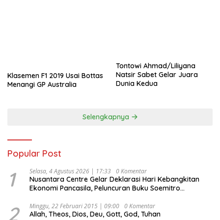
Tontowi Ahmad/Liliyana
Natsir Sabet Gelar Juara
Klasemen F1 2019 Usai Bottas
Dunia Kedua
Menangi GP Australia
Selengkapnya
Popular Post
1
Selasa, 4 Agustus 2026 | 17:33
0 Komentar
Nusantara Centre Gelar Deklarasi Hari Kebangkitan
Ekonomi Pancasila, Peluncuran Buku Soemitro
Djojohadikusumo Anti Penjajahan (Pergolakan
Ekonomi Politik Indonesia) & Simposium Nasional
2
Minggu, 22 Februari 2015 | 09:00
0 Komentar
Allah, Theos, Dios, Deu, Gott, God, Tuhan
“Urgensi Undang-Undang Perekonomian Nasional dan