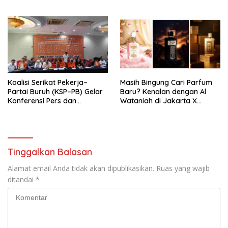
Pengurus Hasil Musyawarah
Nasional (Munas) Pertama,
Tema: “Penguatan dan
Pengembangan Organisasi
KBI yang Berbasis Riset di
seluruh Indonesia dan
Mancanegara”.
Koalisi Serikat Pekerja–
Masih Bingung Cari Parfum
Partai Buruh (KSP–PB) Gelar
Baru? Kenalan dengan Al
Konferensi Pers dan
Wataniah di Jakarta X
Sarasehan: Menuntaskan
Beauty 2026
Perjuangan Koalisi Serikat
Pekerja–Partai Buruh untuk
RUU Ketenagakerjaan Baru.
Tinggalkan Balasan
Alamat email Anda tidak akan dipublikasikan.
Ruas yang wajib
ditandai
*