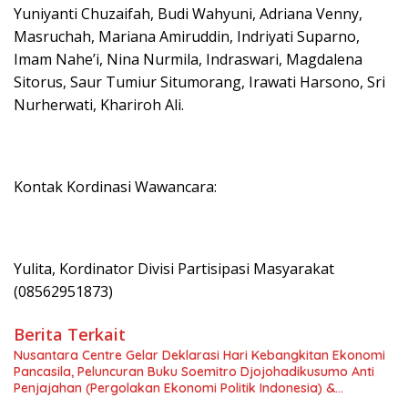
Yuniyanti Chuzaifah, Budi Wahyuni, Adriana Venny,
Masruchah, Mariana Amiruddin, Indriyati Suparno,
Imam Nahe’i, Nina Nurmila, Indraswari, Magdalena
Sitorus, Saur Tumiur Situmorang, Irawati Harsono, Sri
Nurherwati, Khariroh Ali.
Kontak Kordinasi Wawancara:
Yulita, Kordinator Divisi Partisipasi Masyarakat
(08562951873)
Berita Terkait
Nusantara Centre Gelar Deklarasi Hari Kebangkitan Ekonomi
Pancasila, Peluncuran Buku Soemitro Djojohadikusumo Anti
Penjajahan (Pergolakan Ekonomi Politik Indonesia) &
Simposium Nasional “Urgensi Undang-Undang Perekonomian