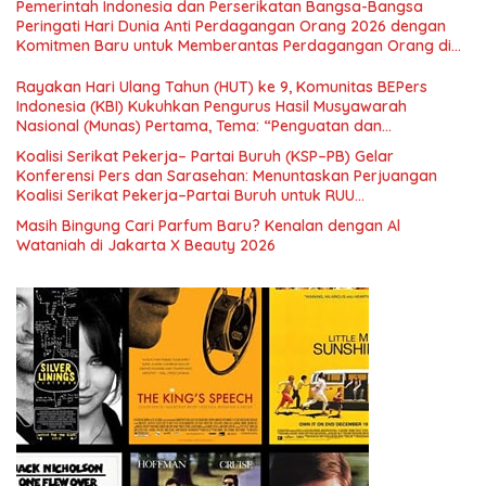
Pemerintah Indonesia dan Perserikatan Bangsa-Bangsa
Nasional dan Kesejahteraan Sosial dalam Menata Bangsa
Peringati Hari Dunia Anti Perdagangan Orang 2026 dengan
Menuju Indonesia Emas 2045”,
Komitmen Baru untuk Memberantas Perdagangan Orang di
Era Digital
Rayakan Hari Ulang Tahun (HUT) ke 9, Komunitas BEPers
Indonesia (KBI) Kukuhkan Pengurus Hasil Musyawarah
Nasional (Munas) Pertama, Tema: “Penguatan dan
Pengembangan Organisasi KBI yang Berbasis Riset di seluruh
Koalisi Serikat Pekerja– Partai Buruh (KSP–PB) Gelar
Indonesia dan Mancanegara”.
Konferensi Pers dan Sarasehan: Menuntaskan Perjuangan
Koalisi Serikat Pekerja–Partai Buruh untuk RUU
Ketenagakerjaan Baru.
Masih Bingung Cari Parfum Baru? Kenalan dengan Al
Wataniah di Jakarta X Beauty 2026