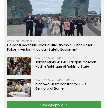
Rabu, 10 Desember 2025 | 17:33
Delegasi Rectitude Hadir di IKN Dipimpin Sultan Paser 18,
Fokus Investasi Hijau dan Safety Equipment
Sabtu, 16 Maret 2019 | 17:57
Jokowi Minta ASEAN Tangani Masalah
Muslim Rohingya di Rakhine State
Sabtu, 16 Maret 2019 | 08:55
Prabowo Resmikan Kantor DPD
Gerindra di Banten
Selengkapnya