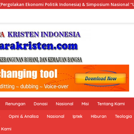
 & Simposium Nasional “Urgensi Undang-Undang Perekonomian N
Renungan
Donasi
Nasional
Misi
Tentang Kami
n
Opini & Analisa
Nasional
Iptek
Hiburan
Teologia
 Kami