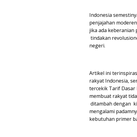
Indonesia semestiny
penjajahan moderen,
jika ada keberanian p
tindakan revolusion
negeri.
Artikel ini terinspir
rakyat Indonesia, se
tercekik Tarif Dasar
membuat rakyat tid
ditambah dengan ki
mengalami padamnya l
kebutuhan primer ba