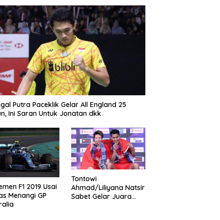
gal Putra Paceklik Gelar All England 25
n, Ini Saran Untuk Jonatan dkk
Tontowi
emen F1 2019 Usai
Ahmad/Liliyana Natsir
as Menangi GP
Sabet Gelar Juara
ralia
Dunia Kedua