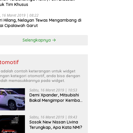
uk Tim Khusus
, 16 Maret 2019 | 08:22
ri Hilang, Nelayan Tewas Mengambang di
ai Cipalawah Garut
Selengkapnya
tomotif
i adalah contoh keterangan untuk widget
ngan kategori otomotif, anda bisa dengan
dah memasukkannya pada widget.
Sabtu, 16 Maret 2019 | 10:53
Demi Xpander, Mitsubishi
Bakal Mengimpor Kembali
Pajero Sport
Sabtu, 16 Maret 2019 | 09:43
Sosok New Nissan Livina
Terungkap, Apa Kata NMI?