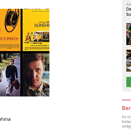
Ra
De
Su
Sa
Ber
Ini 
ahina
kate
widg