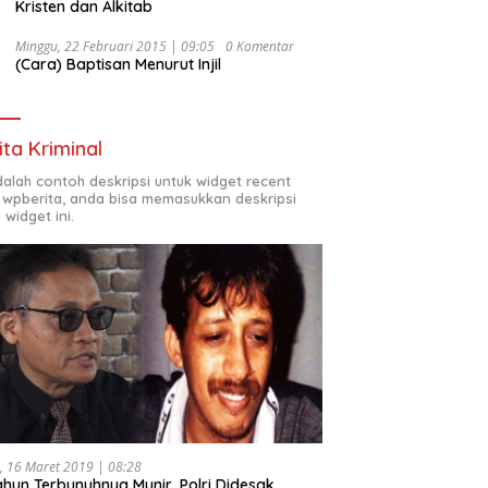
Kristen dan Alkitab
Minggu, 22 Februari 2015 | 09:05
0 Komentar
(Cara) Baptisan Menurut Injil
ita Kriminal
adalah contoh deskripsi untuk widget recent
 wpberita, anda bisa memasukkan deskripsi
 widget ini.
, 16 Maret 2019 | 08:28
ahun Terbunuhnya Munir, Polri Didesak