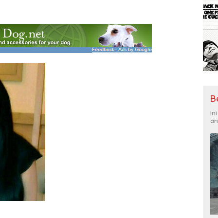
B
In
an