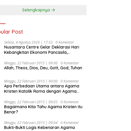
Selengkapnya
ular Post
Selasa, 4 Agustus 2026 | 17:33
0 Komentar
Nusantara Centre Gelar Deklarasi Hari
Kebangkitan Ekonomi Pancasila,
Peluncuran Buku Soemitro
Djojohadikusumo Anti Penjajahan
Minggu, 22 Februari 2015 | 09:00
0 Komentar
Allah, Theos, Dios, Deu, Gott, God, Tuhan
(Pergolakan Ekonomi Politik Indonesia) &
Simposium Nasional “Urgensi Undang-
Undang Perekonomian Nasional dan
Minggu, 22 Februari 2015 | 09:00
0 Komentar
Kesejahteraan Sosial dalam Menata
Apa Perbedaan Utama antara Agama
Bangsa Menuju Indonesia Emas 2045”,
Kristen Katolik Roma dengan Agama
Kristen Protestan?
Minggu, 22 Februari 2015 | 09:03
0 Komentar
Bagaimana Kita Tahu Agama Kristen itu
Benar?
Minggu, 22 Februari 2015 | 09:04
0 Komentar
Bukti-Bukti Logis Kebenaran Agama