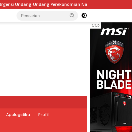
asional dan Kesejahteraan Sosial dalam Menata Bangsa Menuju 
tutup
Apologetika
Profil