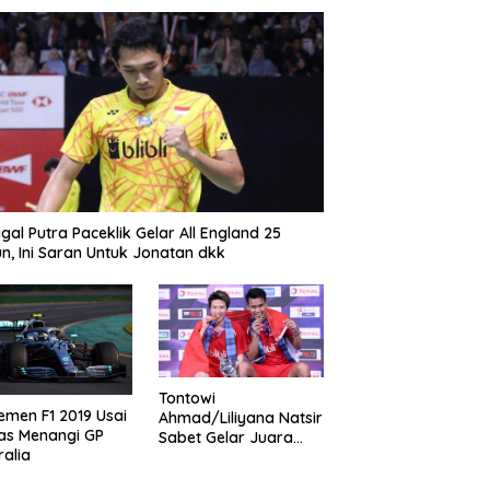
gal Putra Paceklik Gelar All England 25
n, Ini Saran Untuk Jonatan dkk
Tontowi
emen F1 2019 Usai
Ahmad/Liliyana Natsir
as Menangi GP
Sabet Gelar Juara
ralia
Dunia Kedua