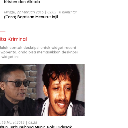
Kristen dan Alkitab
Minggu, 22 Februari 2015 | 09:05
0 Komentar
(Cara) Baptisan Menurut Injil
ita Kriminal
adalah contoh deskripsi untuk widget recent
 wpberita, anda bisa memasukkan deskripsi
 widget ini.
, 16 Maret 2019 | 08:28
ahun Terbunuhnya Munir, Polri Didesak