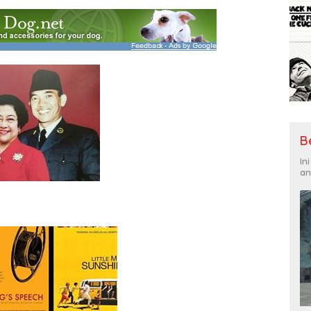
B
In
an