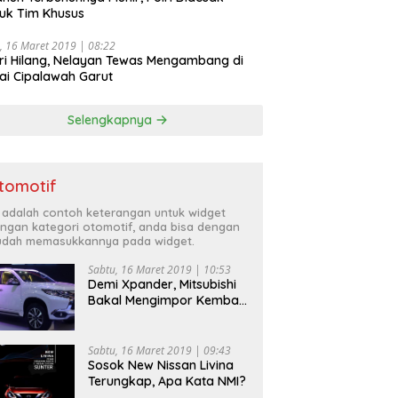
uk Tim Khusus
, 16 Maret 2019 | 08:22
ri Hilang, Nelayan Tewas Mengambang di
ai Cipalawah Garut
Selengkapnya
tomotif
i adalah contoh keterangan untuk widget
ngan kategori otomotif, anda bisa dengan
dah memasukkannya pada widget.
Sabtu, 16 Maret 2019 | 10:53
Demi Xpander, Mitsubishi
Bakal Mengimpor Kembali
Pajero Sport
Sabtu, 16 Maret 2019 | 09:43
Sosok New Nissan Livina
Terungkap, Apa Kata NMI?