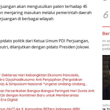
erjuangan akan mengusulkan paten terhadap 45
6
an menjaring masukan melalui pemerintah daerah
uangan di berbagai wilayah.
Ber
pidato politik dari Ketua Umum PDI Perjuangan,
Ini 
post
tri, dilanjutkan dengan pidato Presiden Jokowi.
pada
 Deklarasi Hari Kebangkitan Ekonomi Pancasila,
tro Djojohadikusumo Anti Penjajahan (Pergolakan
esia) & Simposium Nasional “Urgensi Undang-Undang
 dan Kesejahteraan Sosial dalam Menata Bangsa Menuju
an Perserikatan Bangsa-Bangsa Peringati Hari Dunia Anti
026 dengan Komitmen Baru untuk Memberantas
Era Digital
Sabtu
un (HUT) ke 9, Komunitas BEPers Indonesia (KBI)
14 T