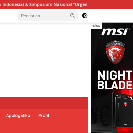
si Undang-Undang Perekonomian Nasional dan Kesejahteraan So
tutup
Apologetika
Profil