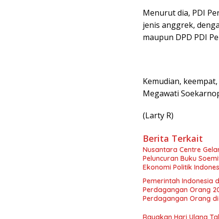
Menurut dia, PDI P
jenis anggrek, deng
maupun DPD PDI Perj
Kemudian, keempat, 
Megawati Soekarnopu
(Larty R)
Berita Terkait
Nusantara Centre Gelar
Peluncuran Buku Soemi
Ekonomi Politik Indon
Perekonomian Nasional
Pemerintah Indonesia d
Indonesia Emas 2045”,
Perdagangan Orang 2
Perdagangan Orang di 
Rayakan Hari Ulang Tah