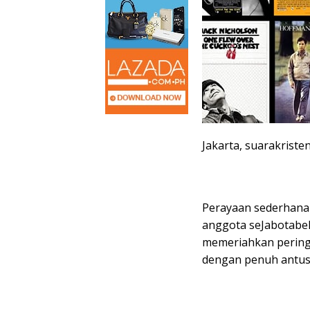
Jakarta, suarakriste
Perayaan sederhana 
anggota seJabotabek
memeriahkan peringa
dengan penuh antusia