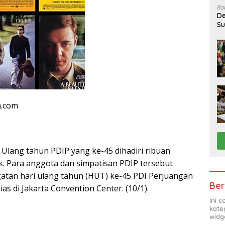
Ra
De
Su
Sa
n.com
Ulang tahun PDIP yang ke-45 dihadiri ribuan
. Para anggota dan simpatisan PDIP tersebut
tan hari ulang tahun (HUT) ke-45 PDI Perjuangan
Ber
s di Jakarta Convention Center. (10/1).
Ini 
kate
widg