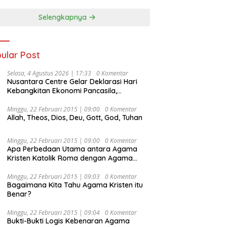
Selengkapnya
ular Post
Selasa, 4 Agustus 2026 | 17:33
0 Komentar
Nusantara Centre Gelar Deklarasi Hari
Kebangkitan Ekonomi Pancasila,
Peluncuran Buku Soemitro
Djojohadikusumo Anti Penjajahan
Minggu, 22 Februari 2015 | 09:00
0 Komentar
Allah, Theos, Dios, Deu, Gott, God, Tuhan
(Pergolakan Ekonomi Politik Indonesia) &
Simposium Nasional “Urgensi Undang-
Undang Perekonomian Nasional dan
Minggu, 22 Februari 2015 | 09:00
0 Komentar
Kesejahteraan Sosial dalam Menata
Apa Perbedaan Utama antara Agama
Bangsa Menuju Indonesia Emas 2045”,
Kristen Katolik Roma dengan Agama
Kristen Protestan?
Minggu, 22 Februari 2015 | 09:03
0 Komentar
Bagaimana Kita Tahu Agama Kristen itu
Benar?
Minggu, 22 Februari 2015 | 09:04
0 Komentar
Bukti-Bukti Logis Kebenaran Agama