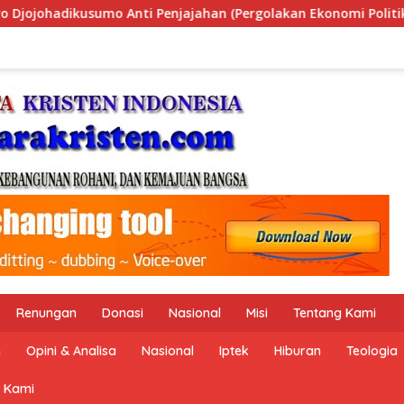
lakan Ekonomi Politik Indonesia) & Simposium Nasional “Urgen
Renungan
Donasi
Nasional
Misi
Tentang Kami
n
Opini & Analisa
Nasional
Iptek
Hiburan
Teologia
 Kami