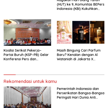
Indonesia Emas 2045”,
(HUT) ke 9, Komunitas BEPers
Indonesia (KBI) Kukuhkan
Pengurus Hasil Musyawarah
Nasional (Munas) Pertama,
Tema: “Penguatan dan
Pengembangan Organisasi
KBI yang Berbasis Riset di
seluruh Indonesia dan
Mancanegara”.
Koalisi Serikat Pekerja–
Masih Bingung Cari Parfum
Partai Buruh (KSP–PB) Gelar
Baru? Kenalan dengan Al
Konferensi Pers dan
Wataniah di Jakarta X
Sarasehan: Menuntaskan
Beauty 2026
Perjuangan Koalisi Serikat
Pekerja–Partai Buruh untuk
RUU Ketenagakerjaan Baru.
Rekomendasi untuk kamu
Pemerintah Indonesia dan
Perserikatan Bangsa-Bangsa
Peringati Hari Dunia Anti
Perdagangan Orang 2026
dengan Komitmen Baru