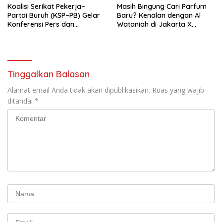
Koalisi Serikat Pekerja–
Masih Bingung Cari Parfum
Partai Buruh (KSP–PB) Gelar
Baru? Kenalan dengan Al
Konferensi Pers dan
Wataniah di Jakarta X
Sarasehan: Menuntaskan
Beauty 2026
Perjuangan Koalisi Serikat
Pekerja–Partai Buruh untuk
RUU Ketenagakerjaan Baru.
Tinggalkan Balasan
Alamat email Anda tidak akan dipublikasikan.
Ruas yang wajib
ditandai
*