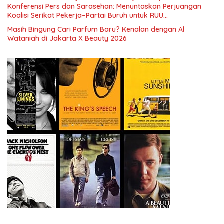
Indonesia dan Mancanegara”.
Konferensi Pers dan Sarasehan: Menuntaskan Perjuangan
Koalisi Serikat Pekerja–Partai Buruh untuk RUU
Ketenagakerjaan Baru.
Masih Bingung Cari Parfum Baru? Kenalan dengan Al
Wataniah di Jakarta X Beauty 2026