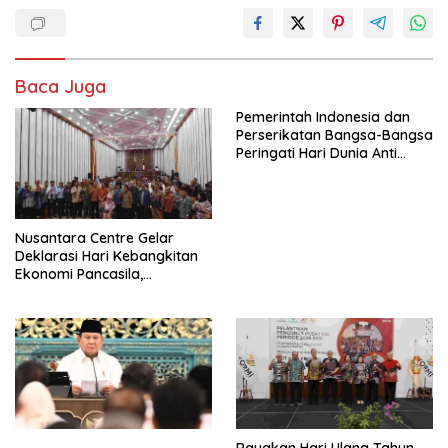
Baca Juga
Pemerintah Indonesia dan
Perserikatan Bangsa-Bangsa
Peringati Hari Dunia Anti
Perdagangan Orang 2026
dengan Komitmen Baru
untuk Memberantas
Perdagangan Orang di Era
Nusantara Centre Gelar
Digital
Deklarasi Hari Kebangkitan
Ekonomi Pancasila,
Peluncuran Buku Soemitro
Djojohadikusumo Anti
Penjajahan (Pergolakan
Ekonomi Politik Indonesia) &
Simposium Nasional “Urgensi
Undang-Undang
Perekonomian Nasional dan
Kesejahteraan Sosial dalam
Menata Bangsa Menuju
Rayakan Hari Ulang Tahun