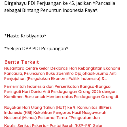
Dirgahayu PDI Perjuangan ke 45, jadikan *Pancasila
sebagai Bintang Penuntun Indonesia Raya*.
*Hasto Kristiyanto*
*Sekjen DPP PDI Perjuangan*
Berita Terkait
Nusantara Centre Gelar Deklarasi Hari Kebangkitan Ekonomi
Pancasila, Peluncuran Buku Soemitro Djojohadikusumo Anti
Penjajahan (Pergolakan Ekonomi Politik Indonesia) &
Simposium Nasional “Urgensi Undang-Undang Perekonomian
Pemerintah Indonesia dan Perserikatan Bangsa-Bangsa
Nasional dan Kesejahteraan Sosial dalam Menata Bangsa
Peringati Hari Dunia Anti Perdagangan Orang 2026 dengan
Menuju Indonesia Emas 2045”,
Komitmen Baru untuk Memberantas Perdagangan Orang di
Era Digital
Rayakan Hari Ulang Tahun (HUT) ke 9, Komunitas BEPers
Indonesia (KBI) Kukuhkan Pengurus Hasil Musyawarah
Nasional (Munas) Pertama, Tema: “Penguatan dan
Pengembangan Organisasi KBI yang Berbasis Riset di seluruh
Koalisi Serikat Pekerja– Partai Buruh (KSP–PB) Gelar