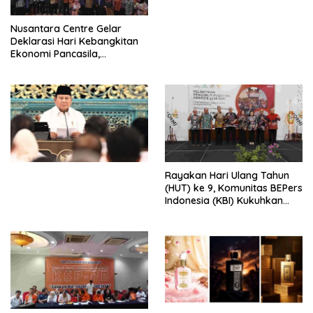
untuk Memberantas
Perdagangan Orang di Era
Nusantara Centre Gelar
Digital
Deklarasi Hari Kebangkitan
Ekonomi Pancasila,
Peluncuran Buku Soemitro
Djojohadikusumo Anti
Penjajahan (Pergolakan
Ekonomi Politik Indonesia) &
Simposium Nasional “Urgensi
Undang-Undang
Perekonomian Nasional dan
Kesejahteraan Sosial dalam
Menata Bangsa Menuju
Rayakan Hari Ulang Tahun
Indonesia Emas 2045”,
(HUT) ke 9, Komunitas BEPers
Indonesia (KBI) Kukuhkan
Pengurus Hasil Musyawarah
Nasional (Munas) Pertama,
Tema: “Penguatan dan
Pengembangan Organisasi
KBI yang Berbasis Riset di
seluruh Indonesia dan
Mancanegara”.