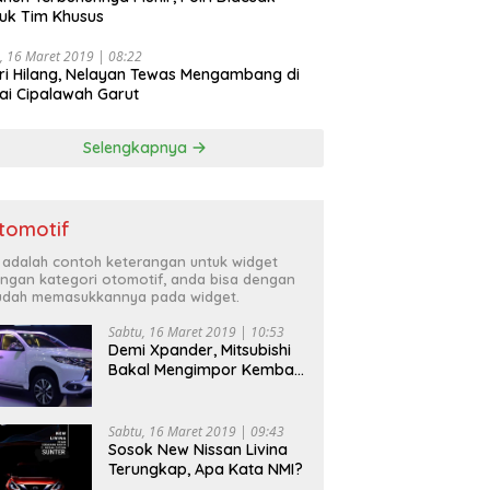
uk Tim Khusus
, 16 Maret 2019 | 08:22
ri Hilang, Nelayan Tewas Mengambang di
ai Cipalawah Garut
Selengkapnya
tomotif
i adalah contoh keterangan untuk widget
ngan kategori otomotif, anda bisa dengan
dah memasukkannya pada widget.
Sabtu, 16 Maret 2019 | 10:53
Demi Xpander, Mitsubishi
Bakal Mengimpor Kembali
Pajero Sport
Sabtu, 16 Maret 2019 | 09:43
Sosok New Nissan Livina
Terungkap, Apa Kata NMI?