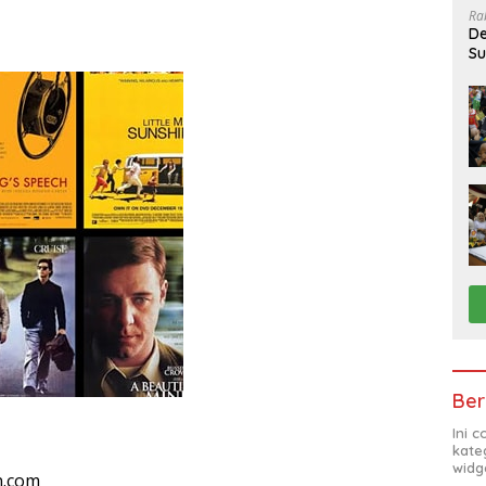
Ra
De
Su
Sa
Ber
Ini 
kate
widg
n.com