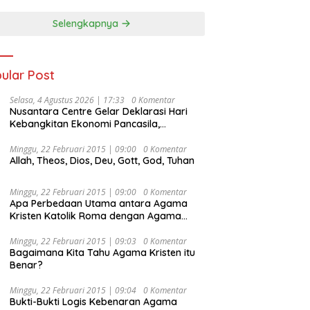
Selengkapnya
ular Post
Selasa, 4 Agustus 2026 | 17:33
0 Komentar
Nusantara Centre Gelar Deklarasi Hari
Kebangkitan Ekonomi Pancasila,
Peluncuran Buku Soemitro
Djojohadikusumo Anti Penjajahan
Minggu, 22 Februari 2015 | 09:00
0 Komentar
Allah, Theos, Dios, Deu, Gott, God, Tuhan
(Pergolakan Ekonomi Politik Indonesia) &
Simposium Nasional “Urgensi Undang-
Undang Perekonomian Nasional dan
Minggu, 22 Februari 2015 | 09:00
0 Komentar
Kesejahteraan Sosial dalam Menata
Apa Perbedaan Utama antara Agama
Bangsa Menuju Indonesia Emas 2045”,
Kristen Katolik Roma dengan Agama
Kristen Protestan?
Minggu, 22 Februari 2015 | 09:03
0 Komentar
Bagaimana Kita Tahu Agama Kristen itu
Benar?
Minggu, 22 Februari 2015 | 09:04
0 Komentar
Bukti-Bukti Logis Kebenaran Agama