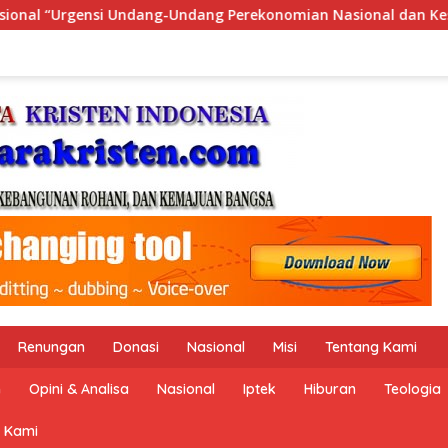
mian Nasional dan Kesejahteraan Sosial dalam Menata Bangsa 
Renungan
Donasi
Nasional
Misi
Tentang Kami
n
Opini & Analisa
Nasional
Iptek
Hiburan
Teologia
 Kami