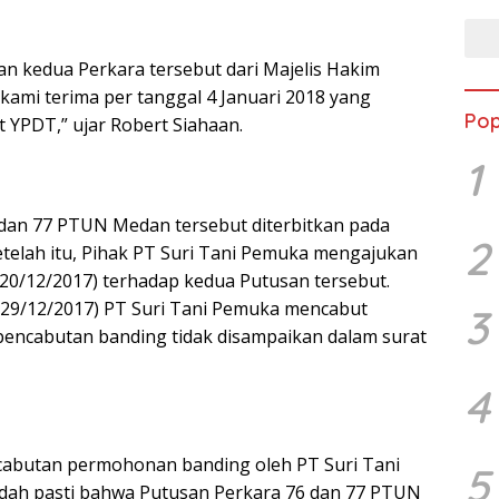
an kedua Perkara tersebut dari Majelis Hakim
mi terima per tanggal 4 Januari 2018 yang
Pop
at YPDT,” ujar Robert Siahaan.
1
dan 77 PTUN Medan tersebut diterbitkan pada
2
Setelah itu, Pihak PT Suri Tani Pemuka mengajukan
20/12/2017) terhadap kedua Putusan tersebut.
(29/12/2017) PT Suri Tani Pemuka mencabut
3
pencabutan banding tidak disampaikan dalam surat
4
abutan permohonan banding oleh PT Suri Tani
5
udah pasti bahwa Putusan Perkara 76 dan 77 PTUN