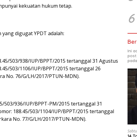
punyai kekuatan hukum tetap.
6
n yang digugat YPDT adalah:
Ber
Ini 
post
8.45/503/938/IUP/BPPT/2015 tertanggal 31 Agustus
pada
8.45/503/1106/IUP/BPPT/2015 tertanggal 26
ara No. 76/G/LH/2017/PTUN-MDN).
45/503/936/IUP/BPPT-PM/2015 tertanggal 31
omor: 188.45/503/1104/IUP/BPPT/2015 tertanggal
erkara No. 77/G/LH/2017/PTUN-MDN).
Sabtu
14 T