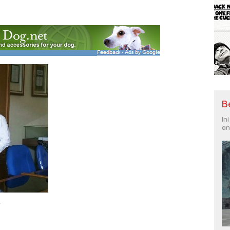
B
In
an
A