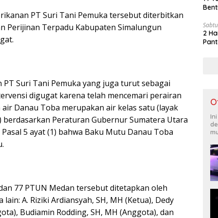
Bent
rikanan PT Suri Tani Pemuka tersebut diterbitkan
Sabtu
an Perijinan Terpadu Kabupaten Simalungun
2 Ha
gat.
Pant
n PT Suri Tani Pemuka yang juga turut sebagai
tervensi digugat karena telah mencemari perairan
O
air Danau Toba merupakan air kelas satu (layak
In
) berdasarkan Peraturan Gubernur Sumatera Utara
de
 Pasal 5 ayat (1) bahwa Baku Mutu Danau Toba
mu
u.
dan 77 PTUN Medan tersebut ditetapkan oleh
 lain: A. Riziki Ardiansyah, SH, MH (Ketua), Dedy
ota), Budiamin Rodding, SH, MH (Anggota), dan