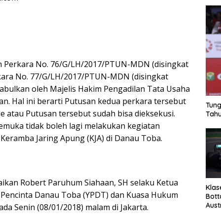
 Perkara No. 76/G/LH/2017/PTUN-MDN (disingkat
rkara No. 77/G/LH/2017/PTUN-MDN (disingkat
ikabulkan oleh Majelis Hakim Pengadilan Tata Usaha
. Hal ini berarti Putusan kedua perkara tersebut
Tung
de atau Putusan tersebut sudah bisa dieksekusi.
Tahu
Pemuka tidak boleh lagi melakukan kegiatan
 Keramba Jaring Apung (KJA) di Danau Toba.
aikan Robert Paruhum Siahaan, SH selaku Ketua
Klas
n Pencinta Danau Toba (YPDT) dan Kuasa Hukum
Bott
Aust
da Senin (08/01/2018) malam di Jakarta.