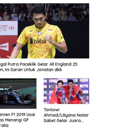
gal Putra Paceklik Gelar All England 25
n, Ini Saran Untuk Jonatan dkk
Tontowi
emen F1 2019 Usai
Ahmad/Liliyana Natsir
as Menangi GP
Sabet Gelar Juara
ralia
Dunia Kedua