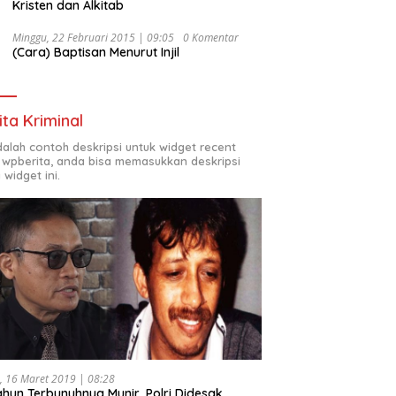
Kristen dan Alkitab
Minggu, 22 Februari 2015 | 09:05
0 Komentar
(Cara) Baptisan Menurut Injil
ita Kriminal
adalah contoh deskripsi untuk widget recent
 wpberita, anda bisa memasukkan deskripsi
 widget ini.
, 16 Maret 2019 | 08:28
ahun Terbunuhnya Munir, Polri Didesak