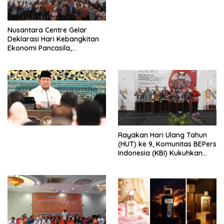
dengan Komitmen Baru
untuk Memberantas
Perdagangan Orang di Era
Nusantara Centre Gelar
Digital
Deklarasi Hari Kebangkitan
Ekonomi Pancasila,
Peluncuran Buku Soemitro
Djojohadikusumo Anti
Penjajahan (Pergolakan
Ekonomi Politik Indonesia) &
Simposium Nasional “Urgensi
Undang-Undang
Perekonomian Nasional dan
Kesejahteraan Sosial dalam
Menata Bangsa Menuju
Rayakan Hari Ulang Tahun
Indonesia Emas 2045”,
(HUT) ke 9, Komunitas BEPers
Indonesia (KBI) Kukuhkan
Pengurus Hasil Musyawarah
Nasional (Munas) Pertama,
Tema: “Penguatan dan
Pengembangan Organisasi
KBI yang Berbasis Riset di
seluruh Indonesia dan
Mancanegara”.