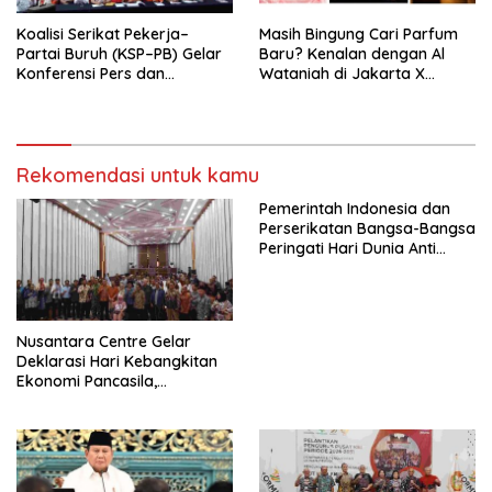
Koalisi Serikat Pekerja–
Masih Bingung Cari Parfum
Partai Buruh (KSP–PB) Gelar
Baru? Kenalan dengan Al
Konferensi Pers dan
Wataniah di Jakarta X
Sarasehan: Menuntaskan
Beauty 2026
Perjuangan Koalisi Serikat
Pekerja–Partai Buruh untuk
RUU Ketenagakerjaan Baru.
Rekomendasi untuk kamu
Pemerintah Indonesia dan
Perserikatan Bangsa-Bangsa
Peringati Hari Dunia Anti
Perdagangan Orang 2026
dengan Komitmen Baru
untuk Memberantas
Perdagangan Orang di Era
Nusantara Centre Gelar
Digital
Deklarasi Hari Kebangkitan
Ekonomi Pancasila,
Peluncuran Buku Soemitro
Djojohadikusumo Anti
Penjajahan (Pergolakan
Ekonomi Politik Indonesia) &
Simposium Nasional “Urgensi