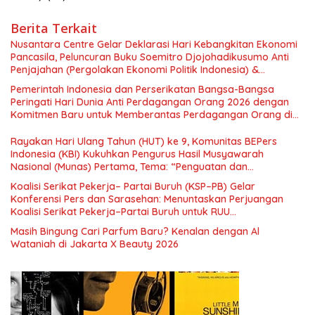
Berita Terkait
Nusantara Centre Gelar Deklarasi Hari Kebangkitan Ekonomi
Pancasila, Peluncuran Buku Soemitro Djojohadikusumo Anti
Penjajahan (Pergolakan Ekonomi Politik Indonesia) &
Simposium Nasional “Urgensi Undang-Undang Perekonomian
Pemerintah Indonesia dan Perserikatan Bangsa-Bangsa
Nasional dan Kesejahteraan Sosial dalam Menata Bangsa
Peringati Hari Dunia Anti Perdagangan Orang 2026 dengan
Menuju Indonesia Emas 2045”,
Komitmen Baru untuk Memberantas Perdagangan Orang di
Era Digital
Rayakan Hari Ulang Tahun (HUT) ke 9, Komunitas BEPers
Indonesia (KBI) Kukuhkan Pengurus Hasil Musyawarah
Nasional (Munas) Pertama, Tema: “Penguatan dan
Pengembangan Organisasi KBI yang Berbasis Riset di seluruh
Koalisi Serikat Pekerja– Partai Buruh (KSP–PB) Gelar
Indonesia dan Mancanegara”.
Konferensi Pers dan Sarasehan: Menuntaskan Perjuangan
Koalisi Serikat Pekerja–Partai Buruh untuk RUU
Ketenagakerjaan Baru.
Masih Bingung Cari Parfum Baru? Kenalan dengan Al
Wataniah di Jakarta X Beauty 2026