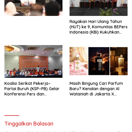
Undang-Undang
Perekonomian Nasional dan
Kesejahteraan Sosial dalam
Menata Bangsa Menuju
Rayakan Hari Ulang Tahun
Indonesia Emas 2045”,
(HUT) ke 9, Komunitas BEPers
Indonesia (KBI) Kukuhkan
Pengurus Hasil Musyawarah
Nasional (Munas) Pertama,
Tema: “Penguatan dan
Pengembangan Organisasi
KBI yang Berbasis Riset di
seluruh Indonesia dan
Mancanegara”.
Koalisi Serikat Pekerja–
Masih Bingung Cari Parfum
Partai Buruh (KSP–PB) Gelar
Baru? Kenalan dengan Al
Konferensi Pers dan
Wataniah di Jakarta X
Sarasehan: Menuntaskan
Beauty 2026
Perjuangan Koalisi Serikat
Pekerja–Partai Buruh untuk
RUU Ketenagakerjaan Baru.
Tinggalkan Balasan