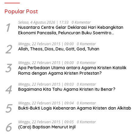
Popular Post
1
Selasa, 4 Agustus 2026 | 17:33
0 Komentar
Nusantara Centre Gelar Deklarasi Hari Kebangkitan
Ekonomi Pancasila, Peluncuran Buku Soemitro
Djojohadikusumo Anti Penjajahan (Pergolakan
Ekonomi Politik Indonesia) & Simposium Nasional
2
Minggu, 22 Februari 2015 | 09:00
0 Komentar
Allah, Theos, Dios, Deu, Gott, God, Tuhan
“Urgensi Undang-Undang Perekonomian Nasional dan
Kesejahteraan Sosial dalam Menata Bangsa Menuju
Indonesia Emas 2045”,
3
Minggu, 22 Februari 2015 | 09:00
0 Komentar
Apa Perbedaan Utama antara Agama Kristen Katolik
Roma dengan Agama Kristen Protestan?
4
Minggu, 22 Februari 2015 | 09:03
0 Komentar
Bagaimana Kita Tahu Agama Kristen itu Benar?
5
Minggu, 22 Februari 2015 | 09:04
0 Komentar
Bukti-Bukti Logis Kebenaran Agama Kristen dan Alkitab
6
Minggu, 22 Februari 2015 | 09:05
0 Komentar
(Cara) Baptisan Menurut Injil