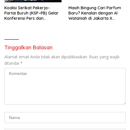
Koalisi Serikat Pekerja–
Masih Bingung Cari Parfum
Partai Buruh (KSP–PB) Gelar
Baru? Kenalan dengan Al
Konferensi Pers dan
Wataniah di Jakarta X
Sarasehan: Menuntaskan
Beauty 2026
Perjuangan Koalisi Serikat
Pekerja–Partai Buruh untuk
RUU Ketenagakerjaan Baru.
Tinggalkan Balasan
Alamat email Anda tidak akan dipublikasikan.
Ruas yang wajib
ditandai
*