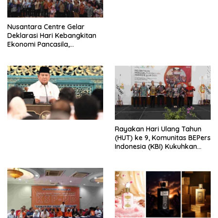
dengan Komitmen Baru
untuk Memberantas
Perdagangan Orang di Era
Nusantara Centre Gelar
Digital
Deklarasi Hari Kebangkitan
Ekonomi Pancasila,
Peluncuran Buku Soemitro
Djojohadikusumo Anti
Penjajahan (Pergolakan
Ekonomi Politik Indonesia) &
Simposium Nasional “Urgensi
Undang-Undang
Perekonomian Nasional dan
Kesejahteraan Sosial dalam
Menata Bangsa Menuju
Rayakan Hari Ulang Tahun
Indonesia Emas 2045”,
(HUT) ke 9, Komunitas BEPers
Indonesia (KBI) Kukuhkan
Pengurus Hasil Musyawarah
Nasional (Munas) Pertama,
Tema: “Penguatan dan
Pengembangan Organisasi
KBI yang Berbasis Riset di
seluruh Indonesia dan
Mancanegara”.