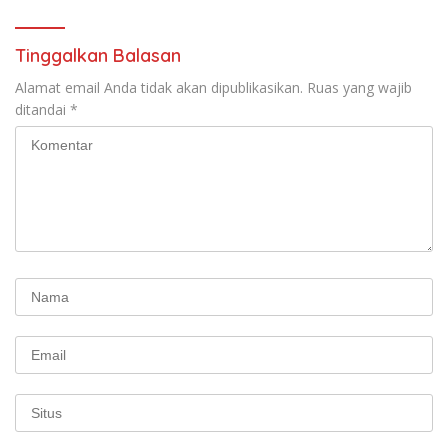
Pekerja–Partai Buruh untuk
RUU Ketenagakerjaan Baru.
Tinggalkan Balasan
Alamat email Anda tidak akan dipublikasikan.
Ruas yang wajib
ditandai
*