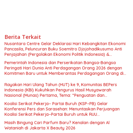
Berita Terkait
Nusantara Centre Gelar Deklarasi Hari Kebangkitan Ekonomi
Pancasila, Peluncuran Buku Soemitro Djojohadikusumo Anti
Penjajahan (Pergolakan Ekonomi Politik Indonesia) &
Simposium Nasional “Urgensi Undang-Undang Perekonomian
Pemerintah Indonesia dan Perserikatan Bangsa-Bangsa
Nasional dan Kesejahteraan Sosial dalam Menata Bangsa
Peringati Hari Dunia Anti Perdagangan Orang 2026 dengan
Menuju Indonesia Emas 2045”,
Komitmen Baru untuk Memberantas Perdagangan Orang di
Era Digital
Rayakan Hari Ulang Tahun (HUT) ke 9, Komunitas BEPers
Indonesia (KBI) Kukuhkan Pengurus Hasil Musyawarah
Nasional (Munas) Pertama, Tema: “Penguatan dan
Pengembangan Organisasi KBI yang Berbasis Riset di seluruh
Koalisi Serikat Pekerja– Partai Buruh (KSP–PB) Gelar
Indonesia dan Mancanegara”.
Konferensi Pers dan Sarasehan: Menuntaskan Perjuangan
Koalisi Serikat Pekerja–Partai Buruh untuk RUU
Ketenagakerjaan Baru.
Masih Bingung Cari Parfum Baru? Kenalan dengan Al
Wataniah di Jakarta X Beauty 2026