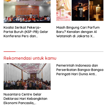
Pengembangan Organisasi
KBI yang Berbasis Riset di
seluruh Indonesia dan
Mancanegara”.
Koalisi Serikat Pekerja–
Masih Bingung Cari Parfum
Partai Buruh (KSP–PB) Gelar
Baru? Kenalan dengan Al
Konferensi Pers dan
Wataniah di Jakarta X
Sarasehan: Menuntaskan
Beauty 2026
Perjuangan Koalisi Serikat
Pekerja–Partai Buruh untuk
RUU Ketenagakerjaan Baru.
Rekomendasi untuk kamu
Pemerintah Indonesia dan
Perserikatan Bangsa-Bangsa
Peringati Hari Dunia Anti
Perdagangan Orang 2026
dengan Komitmen Baru
untuk Memberantas
Perdagangan Orang di Era
Nusantara Centre Gelar
Digital
Deklarasi Hari Kebangkitan
Ekonomi Pancasila,