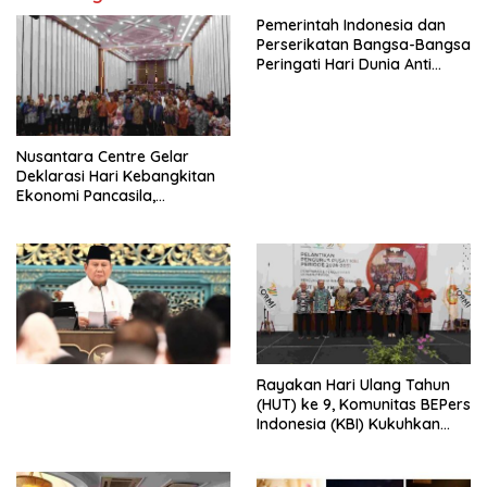
Pemerintah Indonesia dan
Perserikatan Bangsa-Bangsa
Peringati Hari Dunia Anti
Perdagangan Orang 2026
dengan Komitmen Baru
untuk Memberantas
Perdagangan Orang di Era
Nusantara Centre Gelar
Digital
Deklarasi Hari Kebangkitan
Ekonomi Pancasila,
Peluncuran Buku Soemitro
Djojohadikusumo Anti
Penjajahan (Pergolakan
Ekonomi Politik Indonesia) &
Simposium Nasional “Urgensi
Undang-Undang
Perekonomian Nasional dan
Kesejahteraan Sosial dalam
Menata Bangsa Menuju
Rayakan Hari Ulang Tahun
Indonesia Emas 2045”,
(HUT) ke 9, Komunitas BEPers
Indonesia (KBI) Kukuhkan
Pengurus Hasil Musyawarah
Nasional (Munas) Pertama,
Tema: “Penguatan dan