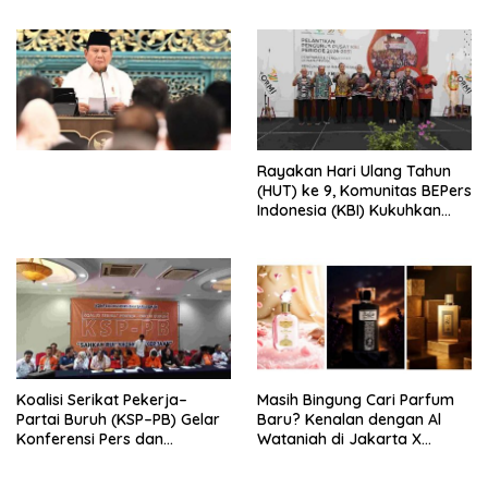
Peluncuran Buku Soemitro
Djojohadikusumo Anti
Penjajahan (Pergolakan
Ekonomi Politik Indonesia) &
Simposium Nasional “Urgensi
Undang-Undang
Perekonomian Nasional dan
Kesejahteraan Sosial dalam
Menata Bangsa Menuju
Rayakan Hari Ulang Tahun
Indonesia Emas 2045”,
(HUT) ke 9, Komunitas BEPers
Indonesia (KBI) Kukuhkan
Pengurus Hasil Musyawarah
Nasional (Munas) Pertama,
Tema: “Penguatan dan
Pengembangan Organisasi
KBI yang Berbasis Riset di
seluruh Indonesia dan
Mancanegara”.
Koalisi Serikat Pekerja–
Masih Bingung Cari Parfum
Partai Buruh (KSP–PB) Gelar
Baru? Kenalan dengan Al
Konferensi Pers dan
Wataniah di Jakarta X
Sarasehan: Menuntaskan
Beauty 2026
Perjuangan Koalisi Serikat