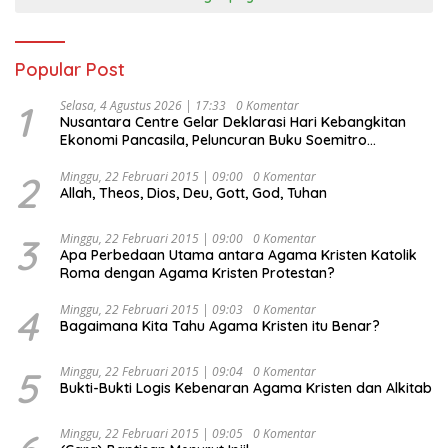
Popular Post
1
Selasa, 4 Agustus 2026 | 17:33
0 Komentar
Nusantara Centre Gelar Deklarasi Hari Kebangkitan
Ekonomi Pancasila, Peluncuran Buku Soemitro
Djojohadikusumo Anti Penjajahan (Pergolakan
Ekonomi Politik Indonesia) & Simposium Nasional
2
Minggu, 22 Februari 2015 | 09:00
0 Komentar
Allah, Theos, Dios, Deu, Gott, God, Tuhan
“Urgensi Undang-Undang Perekonomian Nasional dan
Kesejahteraan Sosial dalam Menata Bangsa Menuju
Indonesia Emas 2045”,
3
Minggu, 22 Februari 2015 | 09:00
0 Komentar
Apa Perbedaan Utama antara Agama Kristen Katolik
Roma dengan Agama Kristen Protestan?
4
Minggu, 22 Februari 2015 | 09:03
0 Komentar
Bagaimana Kita Tahu Agama Kristen itu Benar?
5
Minggu, 22 Februari 2015 | 09:04
0 Komentar
Bukti-Bukti Logis Kebenaran Agama Kristen dan Alkitab
Minggu, 22 Februari 2015 | 09:05
0 Komentar