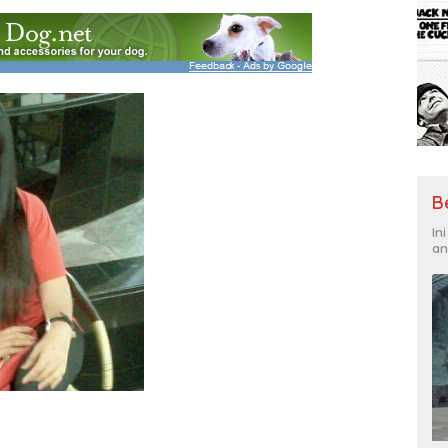
B
In
an