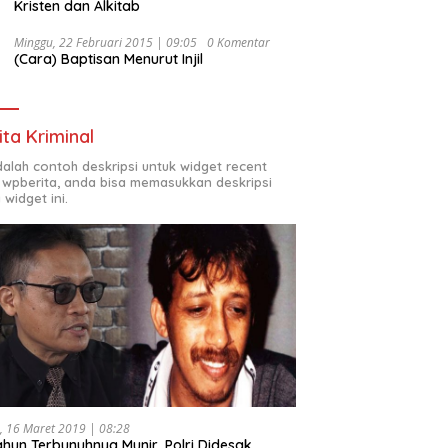
Kristen dan Alkitab
Minggu, 22 Februari 2015 | 09:05
0 Komentar
(Cara) Baptisan Menurut Injil
ita Kriminal
adalah contoh deskripsi untuk widget recent
 wpberita, anda bisa memasukkan deskripsi
 widget ini.
, 16 Maret 2019 | 08:28
ahun Terbunuhnya Munir, Polri Didesak