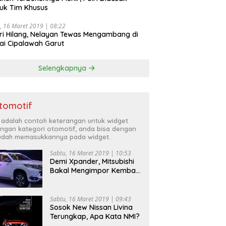
uk Tim Khusus
, 16 Maret 2019 | 08:22
ri Hilang, Nelayan Tewas Mengambang di
ai Cipalawah Garut
Selengkapnya
tomotif
i adalah contoh keterangan untuk widget
ngan kategori otomotif, anda bisa dengan
dah memasukkannya pada widget.
Sabtu, 16 Maret 2019 | 10:53
Demi Xpander, Mitsubishi
Bakal Mengimpor Kembali
Pajero Sport
Sabtu, 16 Maret 2019 | 09:43
Sosok New Nissan Livina
Terungkap, Apa Kata NMI?