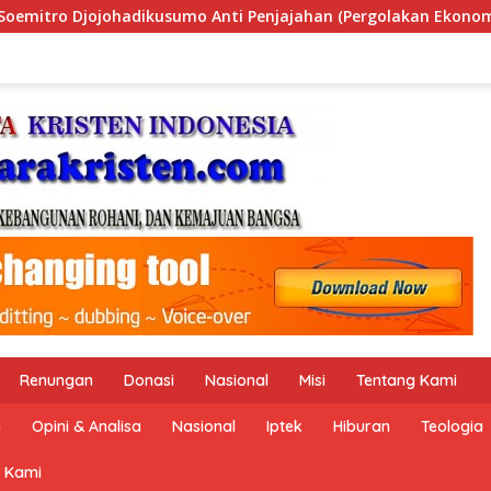
han (Pergolakan Ekonomi Politik Indonesia) & Simposium Nasio
Renungan
Donasi
Nasional
Misi
Tentang Kami
n
Opini & Analisa
Nasional
Iptek
Hiburan
Teologia
 Kami