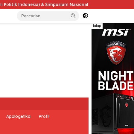
nal “Urgensi Undang-Undang Perekonomian Nasional dan Keseja
tutup
Apologetika
Profil