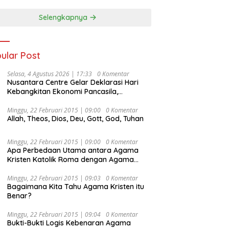
Selengkapnya
ular Post
Selasa, 4 Agustus 2026 | 17:33
0 Komentar
Nusantara Centre Gelar Deklarasi Hari
Kebangkitan Ekonomi Pancasila,
Peluncuran Buku Soemitro
Djojohadikusumo Anti Penjajahan
Minggu, 22 Februari 2015 | 09:00
0 Komentar
Allah, Theos, Dios, Deu, Gott, God, Tuhan
(Pergolakan Ekonomi Politik Indonesia) &
Simposium Nasional “Urgensi Undang-
Undang Perekonomian Nasional dan
Minggu, 22 Februari 2015 | 09:00
0 Komentar
Kesejahteraan Sosial dalam Menata
Apa Perbedaan Utama antara Agama
Bangsa Menuju Indonesia Emas 2045”,
Kristen Katolik Roma dengan Agama
Kristen Protestan?
Minggu, 22 Februari 2015 | 09:03
0 Komentar
Bagaimana Kita Tahu Agama Kristen itu
Benar?
Minggu, 22 Februari 2015 | 09:04
0 Komentar
Bukti-Bukti Logis Kebenaran Agama