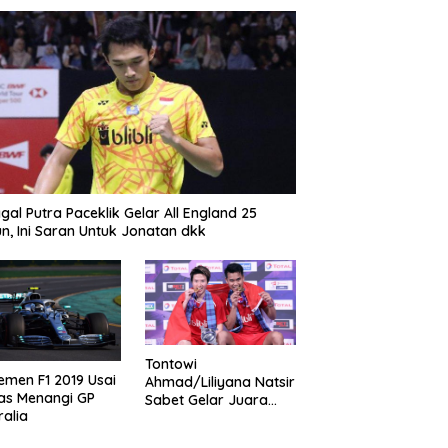
gal Putra Paceklik Gelar All England 25
n, Ini Saran Untuk Jonatan dkk
Tontowi
emen F1 2019 Usai
Ahmad/Liliyana Natsir
as Menangi GP
Sabet Gelar Juara
ralia
Dunia Kedua