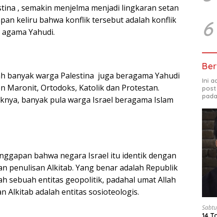
estina , semakin menjelma menjadi lingkaran setan
an keliru bahwa konflik tersebut adalah konflik
6
 agama Yahudi.
Ber
ah banyak warga Palestina juga beragama Yahudi
Ini 
n Maronit, Ortodoks, Katolik dan Protestan.
post
pada
iknya, banyak pula warga Israel beragama Islam
anggapan bahwa negara Israel itu identik dengan
an penulisan Alkitab. Yang benar adalah Republik
ah sebuah entitas geopolitik, padahal umat Allah
 Alkitab adalah entitas sosioteologis.
Sabtu
14 T