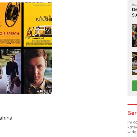
Ra
De
Su
Sa
Ber
ahina
Ini 
kate
widg