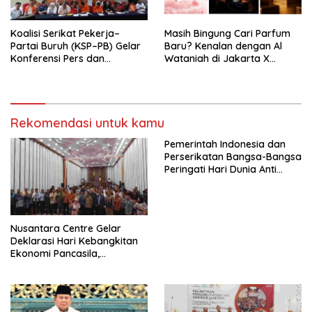
Mancanegara”.
Koalisi Serikat Pekerja–
Masih Bingung Cari Parfum
Partai Buruh (KSP–PB) Gelar
Baru? Kenalan dengan Al
Konferensi Pers dan
Wataniah di Jakarta X
Sarasehan: Menuntaskan
Beauty 2026
Perjuangan Koalisi Serikat
Pekerja–Partai Buruh untuk
RUU Ketenagakerjaan Baru.
Rekomendasi untuk kamu
Pemerintah Indonesia dan
Perserikatan Bangsa-Bangsa
Peringati Hari Dunia Anti
Perdagangan Orang 2026
dengan Komitmen Baru
untuk Memberantas
Perdagangan Orang di Era
Nusantara Centre Gelar
Digital
Deklarasi Hari Kebangkitan
Ekonomi Pancasila,
Peluncuran Buku Soemitro
Djojohadikusumo Anti
Penjajahan (Pergolakan
Ekonomi Politik Indonesia) &