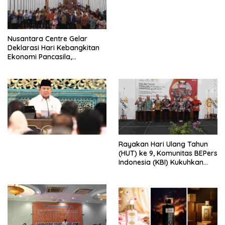
Perdagangan Orang 2026
dengan Komitmen Baru
untuk Memberantas
Perdagangan Orang di Era
Nusantara Centre Gelar
Digital
Deklarasi Hari Kebangkitan
Ekonomi Pancasila,
Peluncuran Buku Soemitro
Djojohadikusumo Anti
Penjajahan (Pergolakan
Ekonomi Politik Indonesia) &
Simposium Nasional “Urgensi
Undang-Undang
Perekonomian Nasional dan
Kesejahteraan Sosial dalam
Menata Bangsa Menuju
Rayakan Hari Ulang Tahun
Indonesia Emas 2045”,
(HUT) ke 9, Komunitas BEPers
Indonesia (KBI) Kukuhkan
Pengurus Hasil Musyawarah
Nasional (Munas) Pertama,
Tema: “Penguatan dan
Pengembangan Organisasi
KBI yang Berbasis Riset di
seluruh Indonesia dan