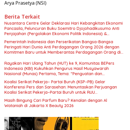
Arya Prasetya (NSI)
Berita Terkait
Nusantara Centre Gelar Deklarasi Hari Kebangkitan Ekonomi
Pancasila, Peluncuran Buku Soemitro Djojohadikusumo Anti
Penjajahan (Pergolakan Ekonomi Politik Indonesia) &
Simposium Nasional “Urgensi Undang-Undang Perekonomian
Pemerintah Indonesia dan Perserikatan Bangsa-Bangsa
Nasional dan Kesejahteraan Sosial dalam Menata Bangsa
Peringati Hari Dunia Anti Perdagangan Orang 2026 dengan
Menuju Indonesia Emas 2045”,
Komitmen Baru untuk Memberantas Perdagangan Orang di
Era Digital
Rayakan Hari Ulang Tahun (HUT) ke 9, Komunitas BEPers
Indonesia (KBI) Kukuhkan Pengurus Hasil Musyawarah
Nasional (Munas) Pertama, Tema: “Penguatan dan
Pengembangan Organisasi KBI yang Berbasis Riset di seluruh
Koalisi Serikat Pekerja– Partai Buruh (KSP–PB) Gelar
Indonesia dan Mancanegara”.
Konferensi Pers dan Sarasehan: Menuntaskan Perjuangan
Koalisi Serikat Pekerja–Partai Buruh untuk RUU
Ketenagakerjaan Baru.
Masih Bingung Cari Parfum Baru? Kenalan dengan Al
Wataniah di Jakarta X Beauty 2026