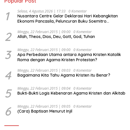
Popular Post
1
Selasa, 4 Agustus 2026 | 17:33
0 Komentar
Nusantara Centre Gelar Deklarasi Hari Kebangkitan
Ekonomi Pancasila, Peluncuran Buku Soemitro
Djojohadikusumo Anti Penjajahan (Pergolakan
Ekonomi Politik Indonesia) & Simposium Nasional
2
Minggu, 22 Februari 2015 | 09:00
0 Komentar
Allah, Theos, Dios, Deu, Gott, God, Tuhan
“Urgensi Undang-Undang Perekonomian Nasional dan
Kesejahteraan Sosial dalam Menata Bangsa Menuju
Indonesia Emas 2045”,
3
Minggu, 22 Februari 2015 | 09:00
0 Komentar
Apa Perbedaan Utama antara Agama Kristen Katolik
Roma dengan Agama Kristen Protestan?
4
Minggu, 22 Februari 2015 | 09:03
0 Komentar
Bagaimana Kita Tahu Agama Kristen itu Benar?
5
Minggu, 22 Februari 2015 | 09:04
0 Komentar
Bukti-Bukti Logis Kebenaran Agama Kristen dan Alkitab
6
Minggu, 22 Februari 2015 | 09:05
0 Komentar
(Cara) Baptisan Menurut Injil