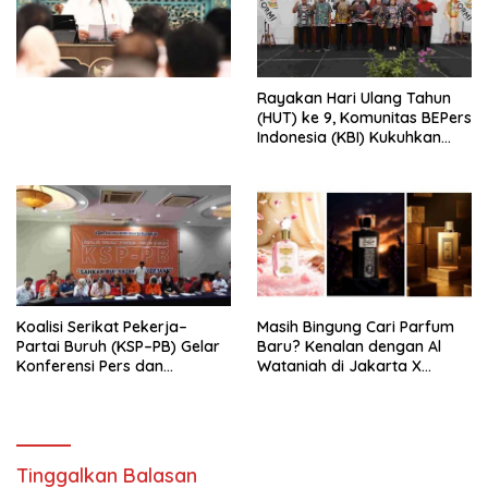
Simposium Nasional “Urgensi
Undang-Undang
Perekonomian Nasional dan
Kesejahteraan Sosial dalam
Menata Bangsa Menuju
Rayakan Hari Ulang Tahun
Indonesia Emas 2045”,
(HUT) ke 9, Komunitas BEPers
Indonesia (KBI) Kukuhkan
Pengurus Hasil Musyawarah
Nasional (Munas) Pertama,
Tema: “Penguatan dan
Pengembangan Organisasi
KBI yang Berbasis Riset di
seluruh Indonesia dan
Mancanegara”.
Koalisi Serikat Pekerja–
Masih Bingung Cari Parfum
Partai Buruh (KSP–PB) Gelar
Baru? Kenalan dengan Al
Konferensi Pers dan
Wataniah di Jakarta X
Sarasehan: Menuntaskan
Beauty 2026
Perjuangan Koalisi Serikat
Pekerja–Partai Buruh untuk
RUU Ketenagakerjaan Baru.
Tinggalkan Balasan