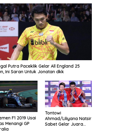
gal Putra Paceklik Gelar All England 25
n, Ini Saran Untuk Jonatan dkk
Tontowi
emen F1 2019 Usai
Ahmad/Liliyana Natsir
as Menangi GP
Sabet Gelar Juara
ralia
Dunia Kedua