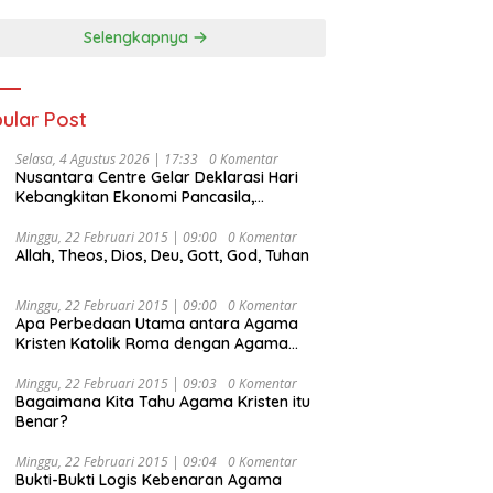
Selengkapnya
ular Post
Selasa, 4 Agustus 2026 | 17:33
0 Komentar
Nusantara Centre Gelar Deklarasi Hari
Kebangkitan Ekonomi Pancasila,
Peluncuran Buku Soemitro
Djojohadikusumo Anti Penjajahan
Minggu, 22 Februari 2015 | 09:00
0 Komentar
Allah, Theos, Dios, Deu, Gott, God, Tuhan
(Pergolakan Ekonomi Politik Indonesia) &
Simposium Nasional “Urgensi Undang-
Undang Perekonomian Nasional dan
Minggu, 22 Februari 2015 | 09:00
0 Komentar
Kesejahteraan Sosial dalam Menata
Apa Perbedaan Utama antara Agama
Bangsa Menuju Indonesia Emas 2045”,
Kristen Katolik Roma dengan Agama
Kristen Protestan?
Minggu, 22 Februari 2015 | 09:03
0 Komentar
Bagaimana Kita Tahu Agama Kristen itu
Benar?
Minggu, 22 Februari 2015 | 09:04
0 Komentar
Bukti-Bukti Logis Kebenaran Agama