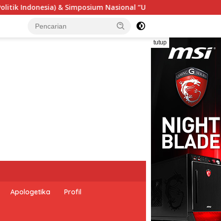
Nasional “Urgensi Undang-Undang Perekonomian Nasional dan Ke
tutup
Apologetika
Profil