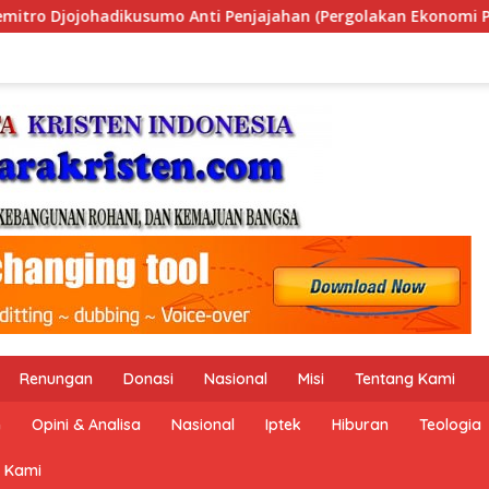
jajahan (Pergolakan Ekonomi Politik Indonesia) & Simposium 
Renungan
Donasi
Nasional
Misi
Tentang Kami
n
Opini & Analisa
Nasional
Iptek
Hiburan
Teologia
 Kami