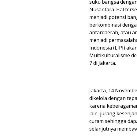
suku bangsa dengan
Nusantara. Hal ter
menjadi potensi ban
berkombinasi denga
antardaerah, atau a
menjadi permasalaha
Indonesia (LIPI) ak
Multikulturalisme d
7 di Jakarta.
Jakarta, 14 Novembe
dikelola dengan tepa
karena keberagaman 
lain, jurang kesenjan
curam sehingga dap
selanjutnya membaw