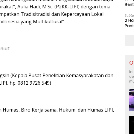
Bent
akat”, Aulia Hadi, M.Sc. (P2KK-LIPI) dengan tema
patkan Tradisitradisi dan Kepercayaan Lokal
Sabtu
2 Ha
donesia yang Multikultural”.
Pant
niut:
O
In
ngsih (Kepala Pusat Penelitian Kemasyarakatan dan
de
mu
PI, hp. 0812 9726 549)
an Humas, Biro Kerja sama, Hukum, dan Humas LIPI,