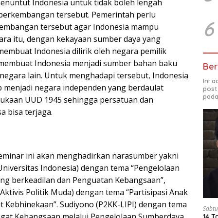
menuntut Indonesia untuk tidak boleh lengah
perkembangan tersebut. Pemerintah perlu
6
kembangan tersebut agar Indonesia mampu
ara itu, dengan kekayaan sumber daya yang
embuat Indonesia dilirik oleh negara pemilik
t membuat Indonesia menjadi sumber bahan baku
Ber
negara lain. Untuk menghadapi tersebut, Indonesia
Ini 
p menjadi negara independen yang berdaulat
post
pada
ukaan UUD 1945 sehingga persatuan dan
 bisa terjaga.
seminar ini akan menghadirkan narasumber yakni
 (Universitas Indonesia) dengan tema “Pengelolaan
ng berkeadilan dan Penguatan Kebangsaan”,
Aktivis Politik Muda) dengan tema “Partisipasi Anak
 Kebhinekaan”. Sudiyono (P2KK-LIPI) dengan tema
Sabtu
gat Kebangsaan melalui Pengelolaan Sumberdaya
14 T