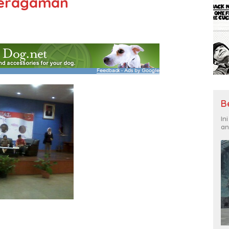
beragaman
B
In
an