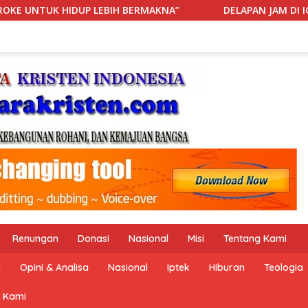
A”
DELAPAN JAM DI IGD: KETIKA RANJANG, ANGGARAN, 
Renungan
Donasi
Nasional
Misi
Tentang Kami
n
Opini & Analisa
Nasional
Iptek
Hiburan
Teologia
 Kami