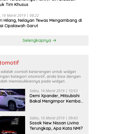
uk Tim Khusus
, 16 Maret 2019 | 08:22
ri Hilang, Nelayan Tewas Mengambang di
ai Cipalawah Garut
Selengkapnya
tomotif
i adalah contoh keterangan untuk widget
ngan kategori otomotif, anda bisa dengan
dah memasukkannya pada widget.
Sabtu, 16 Maret 2019 | 10:53
Demi Xpander, Mitsubishi
Bakal Mengimpor Kembali
Pajero Sport
Sabtu, 16 Maret 2019 | 09:43
Sosok New Nissan Livina
Terungkap, Apa Kata NMI?