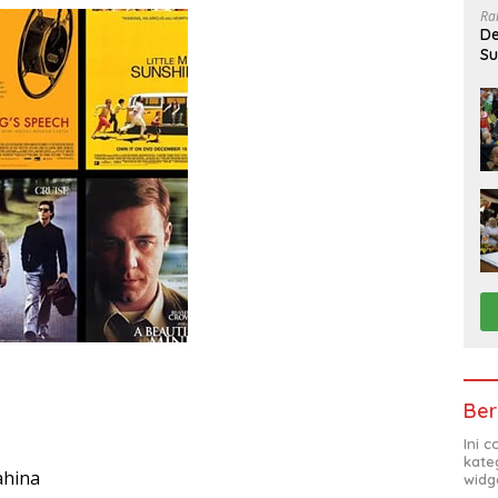
Ra
De
Su
Sa
Ber
Ini 
kate
ahina
widg