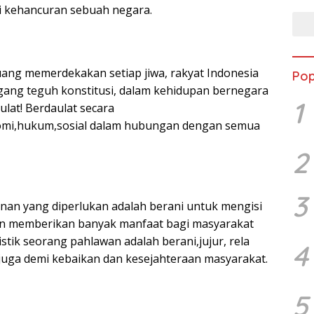
i kehancuran sebuah negara.
ang memerdekakan setiap jiwa, rakyat Indonesia
Pop
ang teguh konstitusi, dalam kehidupan bernegara
1
lat! Berdaulat secara
nomi,hukum,sosial dalam hubungan dengan semua
2
3
an yang diperlukan adalah berani untuk mengisi
 memberikan banyak manfaat bagi masyarakat
istik seorang pahlawan adalah berani,jujur, rela
4
uga demi kebaikan dan kesejahteraan masyarakat.
5