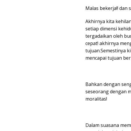
Malas bekerja!! dan
Akhirnya kita kehil
setiap dimensi kehi
tergadaikan oleh bu
cepat! akhirnya men
tujuan.Semestinya k
mencapai tujuan ber
Bahkan dengan senga
seseorang dengan mu
moralitas!
Dalam suasana mempe