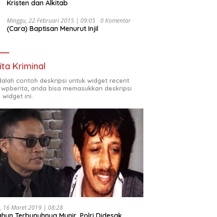
Kristen dan Alkitab
Minggu, 22 Februari 2015 | 09:05
0 Komentar
(Cara) Baptisan Menurut Injil
ita Kriminal
adalah contoh deskripsi untuk widget recent
 wpberita, anda bisa memasukkan deskripsi
 widget ini.
, 16 Maret 2019 | 08:28
ahun Terbunuhnya Munir, Polri Didesak