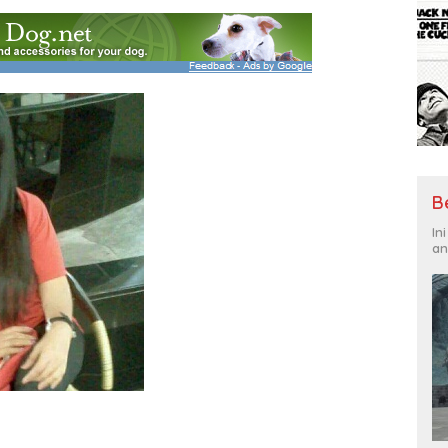
B
In
an