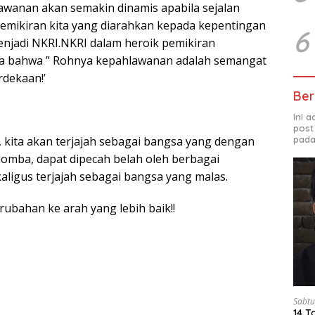
lawanan akan semakin dinamis apabila sejalan
emikiran kita yang diarahkan kepada kepentingan
6
njadi NKRI.NKRI dalam heroik pemikiran
 bahwa ” Rohnya kepahlawanan adalah semangat
dekaan!’
Ber
Ini 
post
pada
 kita akan terjajah sebagai bangsa yang dengan
omba, dapat dipecah belah oleh berbagai
aligus terjajah sebagai bangsa yang malas.
ubahan ke arah yang lebih baik!!
Sabtu
14 T