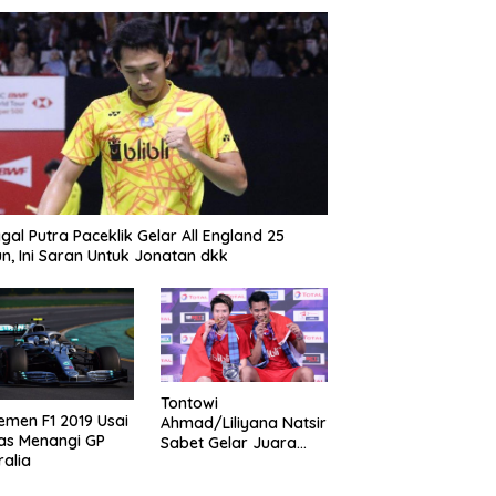
gal Putra Paceklik Gelar All England 25
n, Ini Saran Untuk Jonatan dkk
Tontowi
emen F1 2019 Usai
Ahmad/Liliyana Natsir
as Menangi GP
Sabet Gelar Juara
ralia
Dunia Kedua