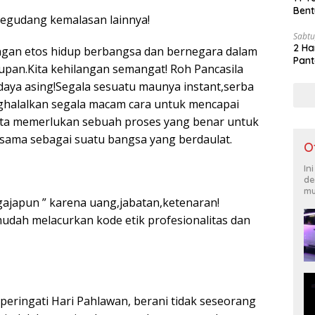
Bent
 segudang kemalasan lainnya!
Sabtu
2 Ha
angan etos hidup berbangsa dan bernegara dalam
Pant
dupan.Kita kehilangan semangat! Roh Pancasila
daya asing!Segala sesuatu maunya instant,serba
ghalalkan segala macam cara untuk mencapai
ita memerlukan sebuah proses yang benar untuk
sama sebagai suatu bangsa yang berdaulat.
O
In
de
mu
japun ” karena uang,jabatan,ketenaran!
dah melacurkan kode etik profesionalitas dan
ringati Hari Pahlawan, berani tidak seseorang