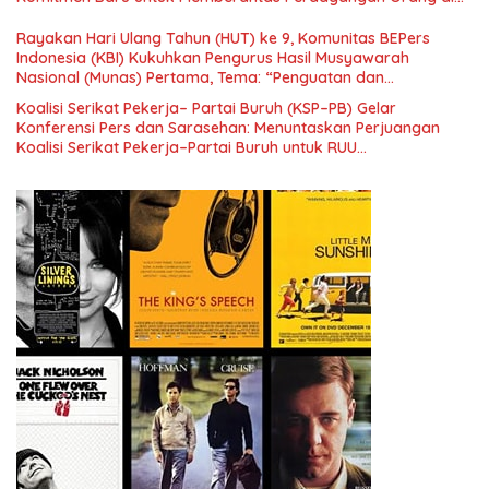
Era Digital
Rayakan Hari Ulang Tahun (HUT) ke 9, Komunitas BEPers
Indonesia (KBI) Kukuhkan Pengurus Hasil Musyawarah
Nasional (Munas) Pertama, Tema: “Penguatan dan
Pengembangan Organisasi KBI yang Berbasis Riset di seluruh
Koalisi Serikat Pekerja– Partai Buruh (KSP–PB) Gelar
Indonesia dan Mancanegara”.
Konferensi Pers dan Sarasehan: Menuntaskan Perjuangan
Koalisi Serikat Pekerja–Partai Buruh untuk RUU
Ketenagakerjaan Baru.