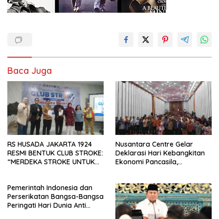
Baca Juga
RS HUSADA JAKARTA 1924
Nusantara Centre Gelar
RESMI BENTUK CLUB STROKE:
Deklarasi Hari Kebangkitan
“MERDEKA STROKE UNTUK
Ekonomi Pancasila,
HIDUP LEBIH BERMAKNA”
Peluncuran Buku Soemitro
Djojohadikusumo Anti
Pemerintah Indonesia dan
Penjajahan (Pergolakan
Perserikatan Bangsa-Bangsa
Ekonomi Politik Indonesia) &
Peringati Hari Dunia Anti
Simposium Nasional “Urgensi
Perdagangan Orang 2026
Undang-Undang