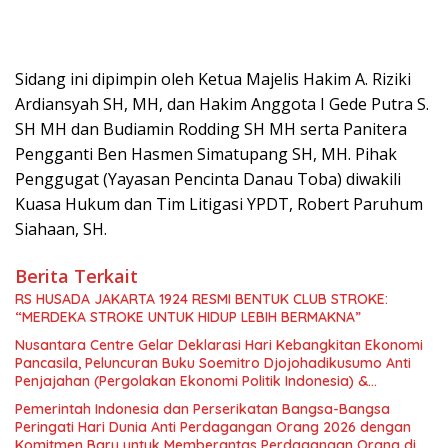
Sidang ini dipimpin oleh Ketua Majelis Hakim A. Riziki
Ardiansyah SH, MH, dan Hakim Anggota I Gede Putra S.
SH MH dan Budiamin Rodding SH MH serta Panitera
Pengganti Ben Hasmen Simatupang SH, MH. Pihak
Penggugat (Yayasan Pencinta Danau Toba) diwakili
Kuasa Hukum dan Tim Litigasi YPDT, Robert Paruhum
Siahaan, SH.
Berita Terkait
RS HUSADA JAKARTA 1924 RESMI BENTUK CLUB STROKE:
“MERDEKA STROKE UNTUK HIDUP LEBIH BERMAKNA”
Nusantara Centre Gelar Deklarasi Hari Kebangkitan Ekonomi
Pancasila, Peluncuran Buku Soemitro Djojohadikusumo Anti
Penjajahan (Pergolakan Ekonomi Politik Indonesia) &
Simposium Nasional “Urgensi Undang-Undang Perekonomian
Pemerintah Indonesia dan Perserikatan Bangsa-Bangsa
Nasional dan Kesejahteraan Sosial dalam Menata Bangsa
Peringati Hari Dunia Anti Perdagangan Orang 2026 dengan
Menuju Indonesia Emas 2045”,
Komitmen Baru untuk Memberantas Perdagangan Orang di