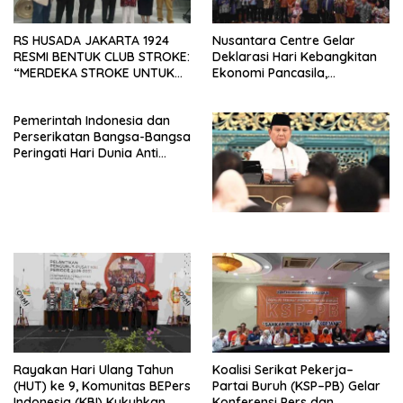
RS HUSADA JAKARTA 1924
Nusantara Centre Gelar
RESMI BENTUK CLUB STROKE:
Deklarasi Hari Kebangkitan
“MERDEKA STROKE UNTUK
Ekonomi Pancasila,
HIDUP LEBIH BERMAKNA”
Peluncuran Buku Soemitro
Djojohadikusumo Anti
Pemerintah Indonesia dan
Penjajahan (Pergolakan
Perserikatan Bangsa-Bangsa
Ekonomi Politik Indonesia) &
Peringati Hari Dunia Anti
Simposium Nasional “Urgensi
Perdagangan Orang 2026
Undang-Undang
dengan Komitmen Baru
Perekonomian Nasional dan
untuk Memberantas
Kesejahteraan Sosial dalam
Perdagangan Orang di Era
Menata Bangsa Menuju
Digital
Indonesia Emas 2045”,
Rayakan Hari Ulang Tahun
Koalisi Serikat Pekerja–
(HUT) ke 9, Komunitas BEPers
Partai Buruh (KSP–PB) Gelar
Indonesia (KBI) Kukuhkan
Konferensi Pers dan