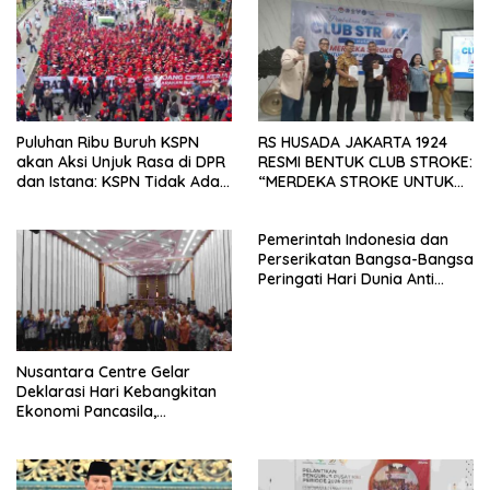
Mancanegara”.
Puluhan Ribu Buruh KSPN
RS HUSADA JAKARTA 1924
akan Aksi Unjuk Rasa di DPR
RESMI BENTUK CLUB STROKE:
dan Istana: KSPN Tidak Ada
“MERDEKA STROKE UNTUK
Tendensi Kepentingan Politik
HIDUP LEBIH BERMAKNA”
dan Tidak Dikooptasi oleh
Pemerintah Indonesia dan
Siapapun
Perserikatan Bangsa-Bangsa
Peringati Hari Dunia Anti
Perdagangan Orang 2026
dengan Komitmen Baru
untuk Memberantas
Perdagangan Orang di Era
Nusantara Centre Gelar
Digital
Deklarasi Hari Kebangkitan
Ekonomi Pancasila,
Peluncuran Buku Soemitro
Djojohadikusumo Anti
Penjajahan (Pergolakan