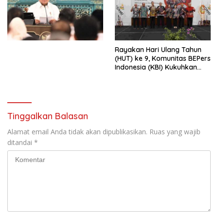
Ekonomi Politik Indonesia) &
Simposium Nasional “Urgensi
Undang-Undang
Perekonomian Nasional dan
Kesejahteraan Sosial dalam
Menata Bangsa Menuju
Rayakan Hari Ulang Tahun
Indonesia Emas 2045”,
(HUT) ke 9, Komunitas BEPers
Indonesia (KBI) Kukuhkan
Pengurus Hasil Musyawarah
Nasional (Munas) Pertama,
Tema: “Penguatan dan
Pengembangan Organisasi
KBI yang Berbasis Riset di
Tinggalkan Balasan
seluruh Indonesia dan
Mancanegara”.
Alamat email Anda tidak akan dipublikasikan.
Ruas yang wajib
ditandai
*