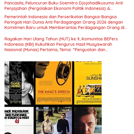
Pancasila, Peluncuran Buku Soemitro Djojohadikusumo Anti
Penjajahan (Pergolakan Ekonomi Politik Indonesia) &
Simposium Nasional “Urgensi Undang-Undang Perekonomian
Pemerintah Indonesia dan Perserikatan Bangsa-Bangsa
Nasional dan Kesejahteraan Sosial dalam Menata Bangsa
Peringati Hari Dunia Anti Perdagangan Orang 2026 dengan
Menuju Indonesia Emas 2045”,
Komitmen Baru untuk Memberantas Perdagangan Orang di
Era Digital
Rayakan Hari Ulang Tahun (HUT) ke 9, Komunitas BEPers
Indonesia (KBI) Kukuhkan Pengurus Hasil Musyawarah
Nasional (Munas) Pertama, Tema: “Penguatan dan
Pengembangan Organisasi KBI yang Berbasis Riset di seluruh
Indonesia dan Mancanegara”.