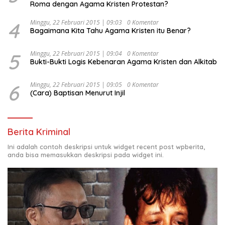
Roma dengan Agama Kristen Protestan?
4
Minggu, 22 Februari 2015 | 09:03
0 Komentar
Bagaimana Kita Tahu Agama Kristen itu Benar?
5
Minggu, 22 Februari 2015 | 09:04
0 Komentar
Bukti-Bukti Logis Kebenaran Agama Kristen dan Alkitab
6
Minggu, 22 Februari 2015 | 09:05
0 Komentar
(Cara) Baptisan Menurut Injil
Berita Kriminal
Ini adalah contoh deskripsi untuk widget recent post wpberita,
anda bisa memasukkan deskripsi pada widget ini.