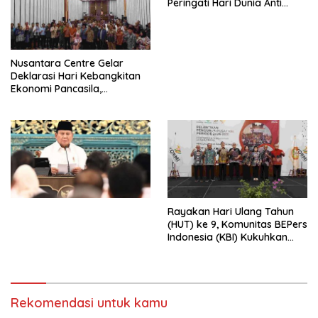
Peringati Hari Dunia Anti
Perdagangan Orang 2026
dengan Komitmen Baru
untuk Memberantas
Perdagangan Orang di Era
Nusantara Centre Gelar
Digital
Deklarasi Hari Kebangkitan
Ekonomi Pancasila,
Peluncuran Buku Soemitro
Djojohadikusumo Anti
Penjajahan (Pergolakan
Ekonomi Politik Indonesia) &
Simposium Nasional “Urgensi
Undang-Undang
Perekonomian Nasional dan
Kesejahteraan Sosial dalam
Menata Bangsa Menuju
Rayakan Hari Ulang Tahun
Indonesia Emas 2045”,
(HUT) ke 9, Komunitas BEPers
Indonesia (KBI) Kukuhkan
Pengurus Hasil Musyawarah
Nasional (Munas) Pertama,
Tema: “Penguatan dan
Pengembangan Organisasi
Rekomendasi untuk kamu
KBI yang Berbasis Riset di
seluruh Indonesia dan