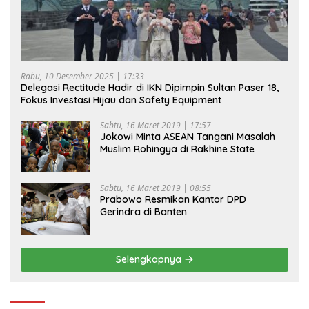
Rabu, 10 Desember 2025 | 17:33
Delegasi Rectitude Hadir di IKN Dipimpin Sultan Paser 18,
Fokus Investasi Hijau dan Safety Equipment
Sabtu, 16 Maret 2019 | 17:57
Jokowi Minta ASEAN Tangani Masalah
Muslim Rohingya di Rakhine State
Sabtu, 16 Maret 2019 | 08:55
Prabowo Resmikan Kantor DPD
Gerindra di Banten
Selengkapnya