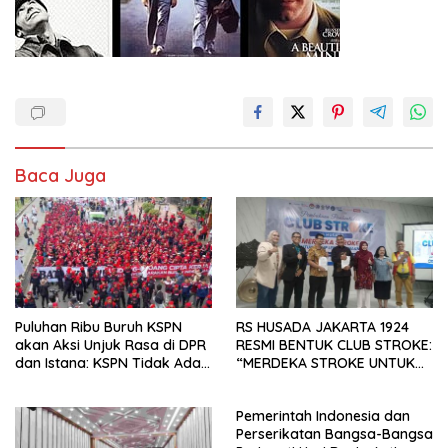
Baca Juga
Puluhan Ribu Buruh KSPN
RS HUSADA JAKARTA 1924
akan Aksi Unjuk Rasa di DPR
RESMI BENTUK CLUB STROKE:
dan Istana: KSPN Tidak Ada
“MERDEKA STROKE UNTUK
Tendensi Kepentingan Politik
HIDUP LEBIH BERMAKNA”
dan Tidak Dikooptasi oleh
Pemerintah Indonesia dan
Siapapun
Perserikatan Bangsa-Bangsa