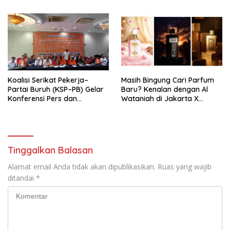
Pengurus Hasil Musyawarah
Nasional (Munas) Pertama,
Tema: “Penguatan dan
Pengembangan Organisasi
KBI yang Berbasis Riset di
seluruh Indonesia dan
Mancanegara”.
Koalisi Serikat Pekerja–
Masih Bingung Cari Parfum
Partai Buruh (KSP–PB) Gelar
Baru? Kenalan dengan Al
Konferensi Pers dan
Wataniah di Jakarta X
Sarasehan: Menuntaskan
Beauty 2026
Perjuangan Koalisi Serikat
Pekerja–Partai Buruh untuk
RUU Ketenagakerjaan Baru.
Tinggalkan Balasan
Alamat email Anda tidak akan dipublikasikan.
Ruas yang wajib
ditandai
*