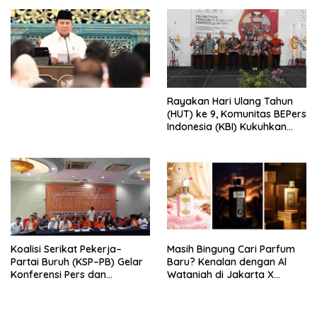
Djojohadikusumo Anti
Penjajahan (Pergolakan
Ekonomi Politik Indonesia) &
Simposium Nasional “Urgensi
Undang-Undang
Perekonomian Nasional dan
Kesejahteraan Sosial dalam
Menata Bangsa Menuju
Rayakan Hari Ulang Tahun
Indonesia Emas 2045”,
(HUT) ke 9, Komunitas BEPers
Indonesia (KBI) Kukuhkan
Pengurus Hasil Musyawarah
Nasional (Munas) Pertama,
Tema: “Penguatan dan
Pengembangan Organisasi
KBI yang Berbasis Riset di
seluruh Indonesia dan
Mancanegara”.
Koalisi Serikat Pekerja–
Masih Bingung Cari Parfum
Partai Buruh (KSP–PB) Gelar
Baru? Kenalan dengan Al
Konferensi Pers dan
Wataniah di Jakarta X
Sarasehan: Menuntaskan
Beauty 2026
Perjuangan Koalisi Serikat
Pekerja–Partai Buruh untuk