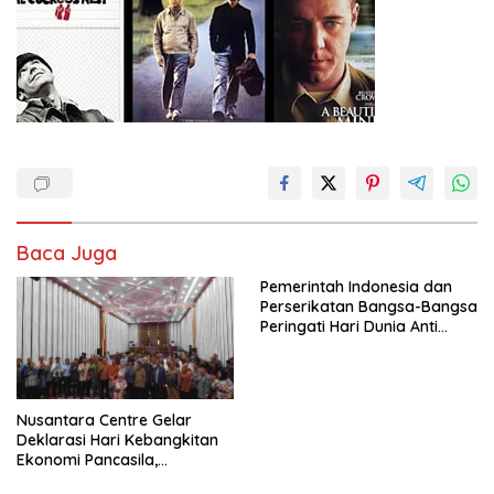
Baca Juga
Pemerintah Indonesia dan
Perserikatan Bangsa-Bangsa
Peringati Hari Dunia Anti
Perdagangan Orang 2026
dengan Komitmen Baru
untuk Memberantas
Perdagangan Orang di Era
Nusantara Centre Gelar
Digital
Deklarasi Hari Kebangkitan
Ekonomi Pancasila,
Peluncuran Buku Soemitro