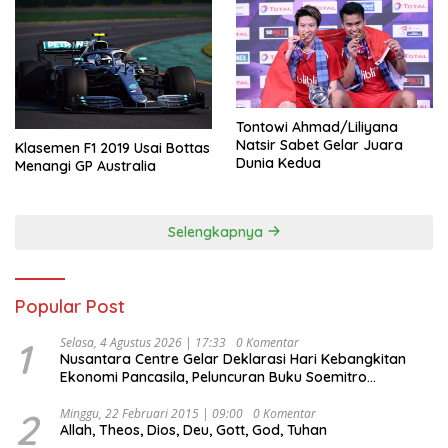
Tontowi Ahmad/Liliyana
Natsir Sabet Gelar Juara
Klasemen F1 2019 Usai Bottas
Dunia Kedua
Menangi GP Australia
Selengkapnya
Popular Post
1
Selasa, 4 Agustus 2026 | 17:33
0 Komentar
Nusantara Centre Gelar Deklarasi Hari Kebangkitan
Ekonomi Pancasila, Peluncuran Buku Soemitro
Djojohadikusumo Anti Penjajahan (Pergolakan
Ekonomi Politik Indonesia) & Simposium Nasional
2
Minggu, 22 Februari 2015 | 09:00
0 Komentar
Allah, Theos, Dios, Deu, Gott, God, Tuhan
“Urgensi Undang-Undang Perekonomian Nasional dan