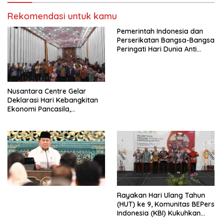
RUU Ketenagakerjaan Baru.
Rekomendasi untuk kamu
Pemerintah Indonesia dan
Perserikatan Bangsa-Bangsa
Peringati Hari Dunia Anti
Perdagangan Orang 2026
dengan Komitmen Baru
untuk Memberantas
Perdagangan Orang di Era
Nusantara Centre Gelar
Digital
Deklarasi Hari Kebangkitan
Ekonomi Pancasila,
Peluncuran Buku Soemitro
Djojohadikusumo Anti
Penjajahan (Pergolakan
Ekonomi Politik Indonesia) &
Simposium Nasional “Urgensi
Undang-Undang
Perekonomian Nasional dan
Kesejahteraan Sosial dalam
Menata Bangsa Menuju
Rayakan Hari Ulang Tahun
Indonesia Emas 2045”,
(HUT) ke 9, Komunitas BEPers
Indonesia (KBI) Kukuhkan