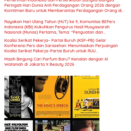
Nasional dan Kesejahteraan Sosial dalam Menata Bangsa
Peringati Hari Dunia Anti Perdagangan Orang 2026 dengan
Menuju Indonesia Emas 2045”,
Komitmen Baru untuk Memberantas Perdagangan Orang di
Era Digital
Rayakan Hari Ulang Tahun (HUT) ke 9, Komunitas BEPers
Indonesia (KBI) Kukuhkan Pengurus Hasil Musyawarah
Nasional (Munas) Pertama, Tema: “Penguatan dan
Pengembangan Organisasi KBI yang Berbasis Riset di seluruh
Koalisi Serikat Pekerja– Partai Buruh (KSP–PB) Gelar
Indonesia dan Mancanegara”.
Konferensi Pers dan Sarasehan: Menuntaskan Perjuangan
Koalisi Serikat Pekerja–Partai Buruh untuk RUU
Ketenagakerjaan Baru.
Masih Bingung Cari Parfum Baru? Kenalan dengan Al
Wataniah di Jakarta X Beauty 2026