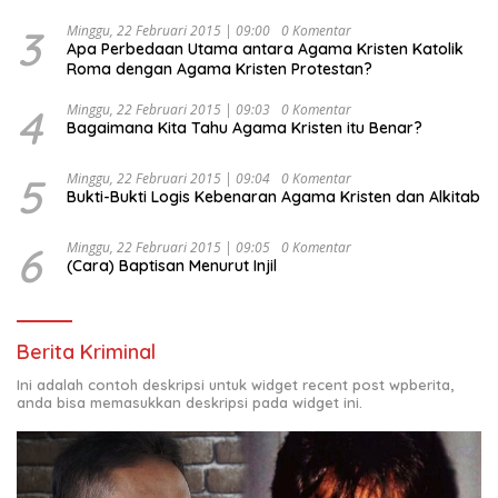
Kesejahteraan Sosial dalam Menata Bangsa Menuju
Indonesia Emas 2045”,
3
Minggu, 22 Februari 2015 | 09:00
0 Komentar
Apa Perbedaan Utama antara Agama Kristen Katolik
Roma dengan Agama Kristen Protestan?
4
Minggu, 22 Februari 2015 | 09:03
0 Komentar
Bagaimana Kita Tahu Agama Kristen itu Benar?
5
Minggu, 22 Februari 2015 | 09:04
0 Komentar
Bukti-Bukti Logis Kebenaran Agama Kristen dan Alkitab
6
Minggu, 22 Februari 2015 | 09:05
0 Komentar
(Cara) Baptisan Menurut Injil
Berita Kriminal
Ini adalah contoh deskripsi untuk widget recent post wpberita,
anda bisa memasukkan deskripsi pada widget ini.