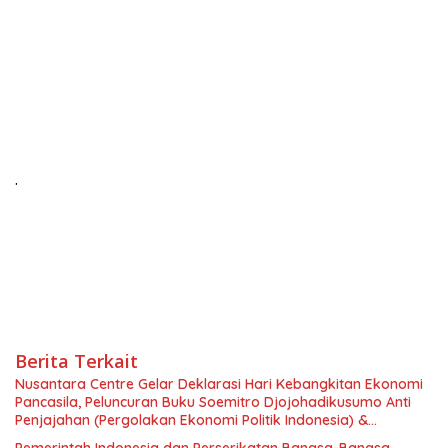
.
Berita Terkait
Nusantara Centre Gelar Deklarasi Hari Kebangkitan Ekonomi
Pancasila, Peluncuran Buku Soemitro Djojohadikusumo Anti
Penjajahan (Pergolakan Ekonomi Politik Indonesia) &
Simposium Nasional “Urgensi Undang-Undang Perekonomian
Pemerintah Indonesia dan Perserikatan Bangsa-Bangsa