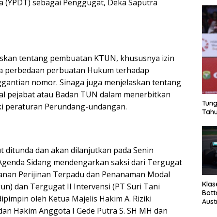
a (YPDT) sebagai Penggugat, Deka Saputra
elaskan tentang pembuatan KTUN, khususnya izin
da perbedaan perbuatan Hukum terhadap
gantian nomor. Sinaga juga menjelaskan tentang
al pejabat atau Badan TUN dalam menerbitkan
Tung
ki peraturan Perundang-undangan.
Tahu
t ditunda dan akan dilanjutkan pada Senin
Agenda Sidang mendengarkan saksi dari Tergugat
yanan Perijinan Terpadu dan Penanaman Modal
Klas
n) dan Tergugat II Intervensi (PT Suri Tani
Bott
dipimpin oleh Ketua Majelis Hakim A. Riziki
Aust
dan Hakim Anggota I Gede Putra S. SH MH dan