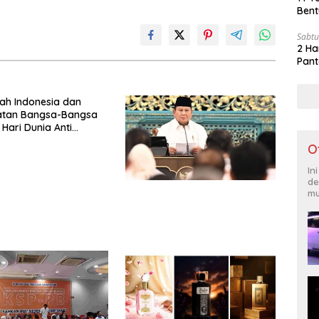
Bent
Sabtu
2 Ha
Pant
ah Indonesia dan
katan Bangsa-Bangsa
 Hari Dunia Anti
ngan Orang 2026
O
Komitmen Baru untuk
ntas Perdagangan
In
Era Digital
de
mu