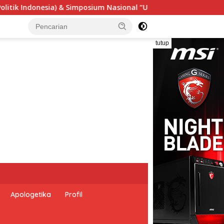
gensi Undang-Undang Perekonomian Nasional dan Kesejahteraan
tutup
Apologetika
Profil