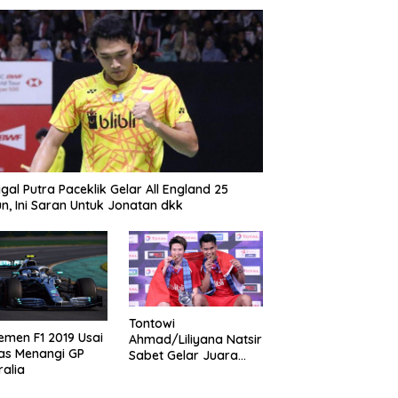
gal Putra Paceklik Gelar All England 25
n, Ini Saran Untuk Jonatan dkk
Tontowi
emen F1 2019 Usai
Ahmad/Liliyana Natsir
as Menangi GP
Sabet Gelar Juara
ralia
Dunia Kedua