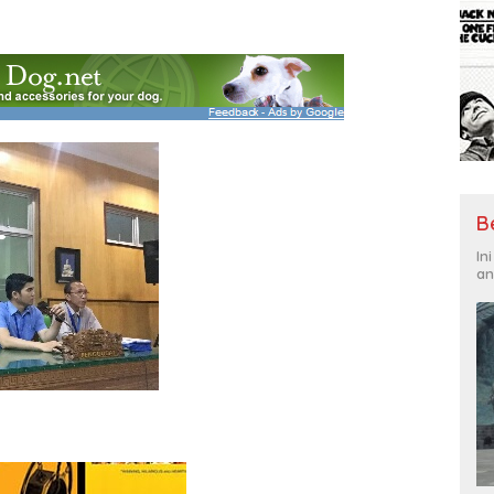
B
In
an