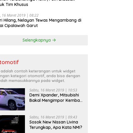
uk Tim Khusus
, 16 Maret 2019 | 08:22
ri Hilang, Nelayan Tewas Mengambang di
ai Cipalawah Garut
Selengkapnya
tomotif
i adalah contoh keterangan untuk widget
ngan kategori otomotif, anda bisa dengan
dah memasukkannya pada widget.
Sabtu, 16 Maret 2019 | 10:53
Demi Xpander, Mitsubishi
Bakal Mengimpor Kembali
Pajero Sport
Sabtu, 16 Maret 2019 | 09:43
Sosok New Nissan Livina
Terungkap, Apa Kata NMI?