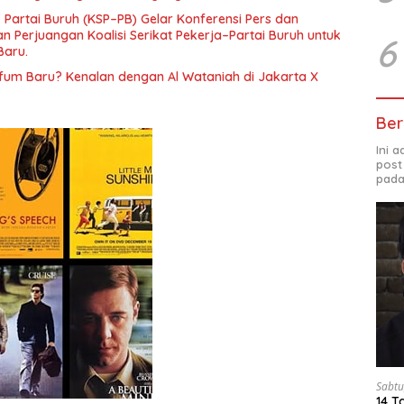
gara”.
– Partai Buruh (KSP–PB) Gelar Konferensi Pers dan
 Perjuangan Koalisi Serikat Pekerja–Partai Buruh untuk
6
Baru.
rfum Baru? Kenalan dengan Al Wataniah di Jakarta X
Ber
Ini 
post
pada
Sabtu
14 T