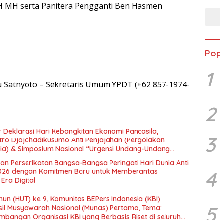
H MH serta Panitera Pengganti Ben Hasmen
Pop
1
 Satnyoto – Sekretaris Umum YPDT (+62 857-1974-
2
 Deklarasi Hari Kebangkitan Ekonomi Pancasila,
3
tro Djojohadikusumo Anti Penjajahan (Pergolakan
esia) & Simposium Nasional “Urgensi Undang-Undang
 dan Kesejahteraan Sosial dalam Menata Bangsa Menuju
an Perserikatan Bangsa-Bangsa Peringati Hari Dunia Anti
4
026 dengan Komitmen Baru untuk Memberantas
Era Digital
un (HUT) ke 9, Komunitas BEPers Indonesia (KBI)
5
il Musyawarah Nasional (Munas) Pertama, Tema:
bangan Organisasi KBI yang Berbasis Riset di seluruh