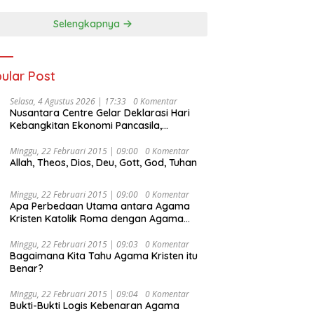
Selengkapnya
ular Post
Selasa, 4 Agustus 2026 | 17:33
0 Komentar
Nusantara Centre Gelar Deklarasi Hari
Kebangkitan Ekonomi Pancasila,
Peluncuran Buku Soemitro
Djojohadikusumo Anti Penjajahan
Minggu, 22 Februari 2015 | 09:00
0 Komentar
Allah, Theos, Dios, Deu, Gott, God, Tuhan
(Pergolakan Ekonomi Politik Indonesia) &
Simposium Nasional “Urgensi Undang-
Undang Perekonomian Nasional dan
Minggu, 22 Februari 2015 | 09:00
0 Komentar
Kesejahteraan Sosial dalam Menata
Apa Perbedaan Utama antara Agama
Bangsa Menuju Indonesia Emas 2045”,
Kristen Katolik Roma dengan Agama
Kristen Protestan?
Minggu, 22 Februari 2015 | 09:03
0 Komentar
Bagaimana Kita Tahu Agama Kristen itu
Benar?
Minggu, 22 Februari 2015 | 09:04
0 Komentar
Bukti-Bukti Logis Kebenaran Agama