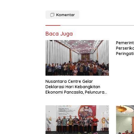
Komentar
Baca Juga
Pemerint
Perseri
Peringati
Perdaga
dengan 
Membera
Orang di 
Nusantara Centre Gelar
Deklarasi Hari Kebangkitan
Ekonomi Pancasila, Peluncuran
Buku Soemitro
Djojohadikusumo Anti
Penjajahan (Pergolakan
Ekonomi Politik Indonesia) &
Simposium Nasional “Urgensi
Undang-Undang Perekonomian
Nasional dan Kesejahteraan