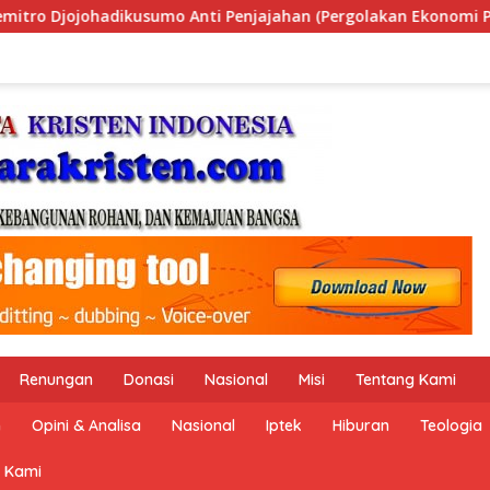
rgolakan Ekonomi Politik Indonesia) & Simposium Nasional “Ur
Renungan
Donasi
Nasional
Misi
Tentang Kami
n
Opini & Analisa
Nasional
Iptek
Hiburan
Teologia
 Kami