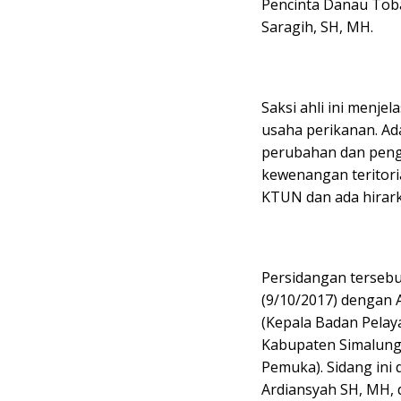
Pencinta Danau Tob
Saragih, SH, MH.
Saksi ahli ini menj
usaha perikanan. A
perubahan dan peng
kewenangan teritori
KTUN dan ada hirar
Persidangan tersebu
(9/10/2017) dengan 
(Kepala Badan Pela
Kabupaten Simalungu
Pemuka). Sidang ini 
Ardiansyah SH, MH, 