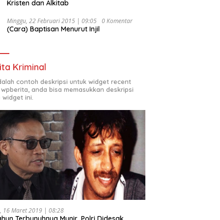
Kristen dan Alkitab
Minggu, 22 Februari 2015 | 09:05
0 Komentar
(Cara) Baptisan Menurut Injil
ita Kriminal
adalah contoh deskripsi untuk widget recent
 wpberita, anda bisa memasukkan deskripsi
 widget ini.
, 16 Maret 2019 | 08:28
ahun Terbunuhnya Munir, Polri Didesak