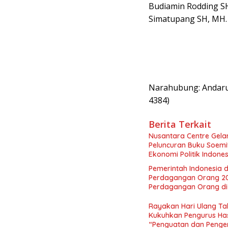
Budiamin Rodding S
Simatupang SH, MH.
Narahubung: Andaru
4384)​​​​
Berita Terkait
Nusantara Centre Gelar
Peluncuran Buku Soemi
Ekonomi Politik Indon
Perekonomian Nasional
Pemerintah Indonesia d
Indonesia Emas 2045”,
Perdagangan Orang 2
Perdagangan Orang di 
Rayakan Hari Ulang Tah
Kukuhkan Pengurus Has
“Penguatan dan Pengem