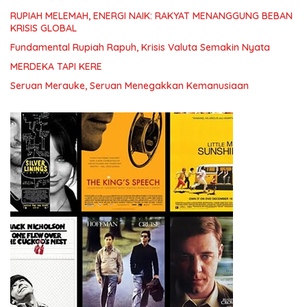
RUPIAH MELEMAH, ENERGI NAIK: RAKYAT MENANGGUNG BEBAN
KRISIS GLOBAL
Fundamental Rupiah Rapuh, Krisis Valuta Semakin Nyata
MERDEKA TAPI KERE
Seruan Merauke, Seruan Menegakkan Kemanusiaan