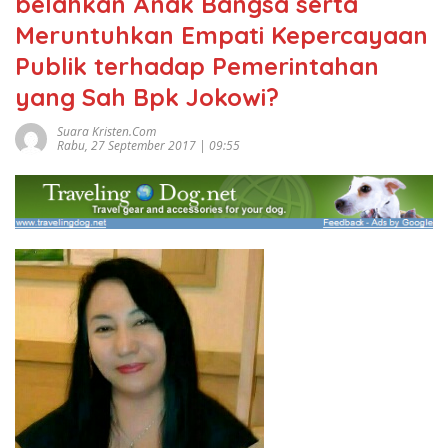
belahkan Anak Bangsa serta
Meruntuhkan Empati Kepercayaan
Publik terhadap Pemerintahan
yang Sah Bpk Jokowi?
Suara Kristen.com
Rabu, 27 September 2017 | 09:55