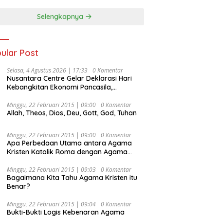
Selengkapnya
ular Post
Selasa, 4 Agustus 2026 | 17:33
0 Komentar
Nusantara Centre Gelar Deklarasi Hari
Kebangkitan Ekonomi Pancasila,
Peluncuran Buku Soemitro
Djojohadikusumo Anti Penjajahan
Minggu, 22 Februari 2015 | 09:00
0 Komentar
Allah, Theos, Dios, Deu, Gott, God, Tuhan
(Pergolakan Ekonomi Politik Indonesia) &
Simposium Nasional “Urgensi Undang-
Undang Perekonomian Nasional dan
Minggu, 22 Februari 2015 | 09:00
0 Komentar
Kesejahteraan Sosial dalam Menata
Apa Perbedaan Utama antara Agama
Bangsa Menuju Indonesia Emas 2045”,
Kristen Katolik Roma dengan Agama
Kristen Protestan?
Minggu, 22 Februari 2015 | 09:03
0 Komentar
Bagaimana Kita Tahu Agama Kristen itu
Benar?
Minggu, 22 Februari 2015 | 09:04
0 Komentar
Bukti-Bukti Logis Kebenaran Agama