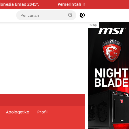
ia dan Perserikatan Bangsa-Bangsa Peringati Hari Dunia Ant
tutup
Apologetika
Profil