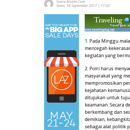
Suara Kristen.com
Senin, 18 September 2017 | 17:02
1. Pada Minggu mala
mencegah kekerasan
kegiatan yang berm
2. Polri harus meny
masyarakat yang me
mempromosikan pen
kejahatan kemanusi
ditujukan untuk tujua
keamanan. Secara de
berkembang dan seca
demikian, kebangkitan
sebagai alat politik