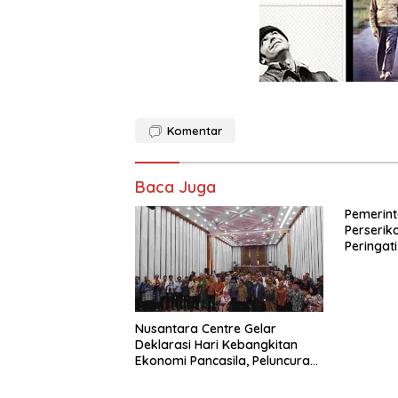
Komentar
Baca Juga
Pemerint
Perseri
Peringati
Perdaga
dengan 
Membera
Orang di 
Nusantara Centre Gelar
Deklarasi Hari Kebangkitan
Ekonomi Pancasila, Peluncuran
Buku Soemitro
Djojohadikusumo Anti