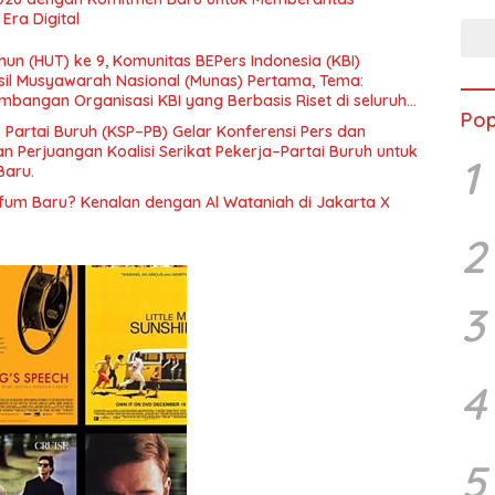
Era Digital
un (HUT) ke 9, Komunitas BEPers Indonesia (KBI)
il Musyawarah Nasional (Munas) Pertama, Tema:
bangan Organisasi KBI yang Berbasis Riset di seluruh
Pop
gara”.
– Partai Buruh (KSP–PB) Gelar Konferensi Pers dan
 Perjuangan Koalisi Serikat Pekerja–Partai Buruh untuk
1
Baru.
rfum Baru? Kenalan dengan Al Wataniah di Jakarta X
2
3
4
5