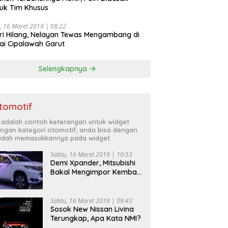
uk Tim Khusus
, 16 Maret 2019 | 08:22
ri Hilang, Nelayan Tewas Mengambang di
ai Cipalawah Garut
Selengkapnya
tomotif
i adalah contoh keterangan untuk widget
ngan kategori otomotif, anda bisa dengan
dah memasukkannya pada widget.
Sabtu, 16 Maret 2019 | 10:53
Demi Xpander, Mitsubishi
Bakal Mengimpor Kembali
Pajero Sport
Sabtu, 16 Maret 2019 | 09:43
Sosok New Nissan Livina
Terungkap, Apa Kata NMI?