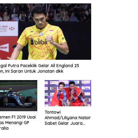
gal Putra Paceklik Gelar All England 25
n, Ini Saran Untuk Jonatan dkk
Tontowi
emen F1 2019 Usai
Ahmad/Liliyana Natsir
as Menangi GP
Sabet Gelar Juara
ralia
Dunia Kedua