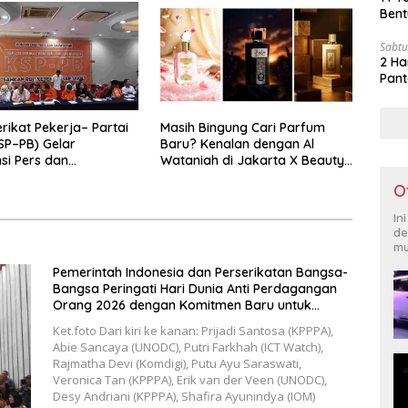
Bent
Sabtu
2 Ha
Pant
erikat Pekerja– Partai
Masih Bingung Cari Parfum
SP–PB) Gelar
Baru? Kenalan dengan Al
si Pers dan
Wataniah di Jakarta X Beauty
an: Menuntaskan
2026
O
an Koalisi Serikat
Partai Buruh untuk
In
nagakerjaan Baru.
de
mu
Pemerintah Indonesia dan Perserikatan Bangsa-
Bangsa Peringati Hari Dunia Anti Perdagangan
Orang 2026 dengan Komitmen Baru untuk
Memberantas Perdagangan Orang di Era Digital
Ket.foto Dari kiri ke kanan: Prijadi Santosa (KPPPA),
Abie Sancaya (UNODC), Putri Farkhah (ICT Watch),
Rajmatha Devi (Komdigi), Putu Ayu Saraswati,
Veronica Tan (KPPPA), Erik van der Veen (UNODC),
Desy Andriani (KPPPA), Shafira Ayunindya (IOM)