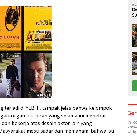
Ra
De
Su
Sa
ng terjadi di YLBHI, tampak jelas bahwa kelompok
Ber
gan-organ intoleran yang selama ini menebar
Ini 
n dan bekerja atas desain aktor lain yang
kate
Masyarakat mesti sadar dan memahami bahwa isu
widg