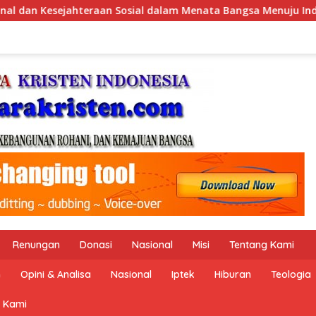
ngsa Menuju Indonesia Emas 2045”,
Pemerintah Indones
Renungan
Donasi
Nasional
Misi
Tentang Kami
n
Opini & Analisa
Nasional
Iptek
Hiburan
Teologia
 Kami