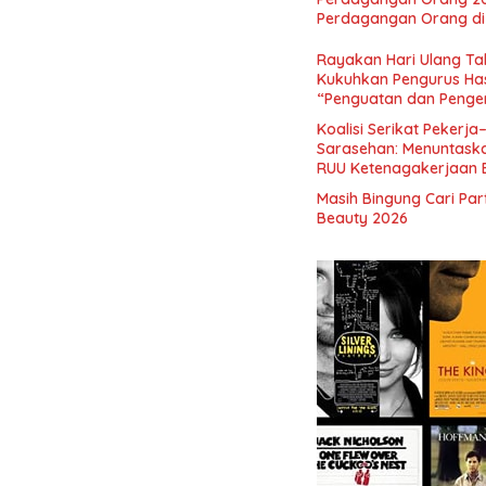
Perdagangan Orang di 
Rayakan Hari Ulang Tah
Kukuhkan Pengurus Has
“Penguatan dan Pengem
Indonesia dan Mancane
Koalisi Serikat Pekerja
Sarasehan: Menuntaskan
RUU Ketenagakerjaan 
Masih Bingung Cari Pa
Beauty 2026