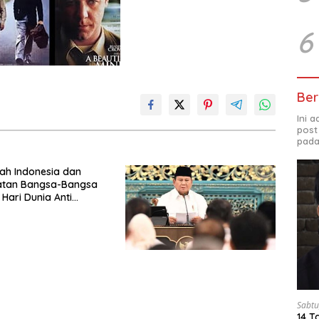
6
Ber
Ini 
post
pada
ah Indonesia dan
katan Bangsa-Bangsa
 Hari Dunia Anti
ngan Orang 2026
Komitmen Baru untuk
ntas Perdagangan
Era Digital
Sabtu
14 T