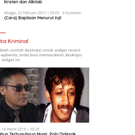
Kristen dan Alkitab
Minggu, 22 Februari 2015 | 09:05
0 Komentar
(Cara) Baptisan Menurut Injil
ita Kriminal
adalah contoh deskripsi untuk widget recent
 wpberita, anda bisa memasukkan deskripsi
 widget ini.
, 16 Maret 2019 | 08:28
ahun Terbunuhnya Munir, Polri Didesak