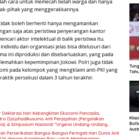
alah cara untuk memecah belah warga dan hanya
ak-pihak yang menggerakkannya.
n tidak boleh berhenti hanya mengamankan
ngan saja atas peristiwa penyerangan kantor
ncari aktor intelektual di balik peristiwa itu.
 individu dan organisasi jelas bisa ditelusuri dari
ma ini diproduksi dan disebarluaskan, yang pada
elemahkan kepemimpinan Jokowi. Polri juga tidak
Tung
romi pada kelompok yang mengklaim anti-PKI yang
Tahu
aktik persekusi dalam 3 tahun terakhir.
 Deklarasi Hari Kebangkitan Ekonomi Pancasila,
Klas
tro Djojohadikusumo Anti Penjajahan (Pergolakan
Bott
esia) & Simposium Nasional “Urgensi Undang-Undang
Aust
 dan Kesejahteraan Sosial dalam Menata Bangsa Menuju
an Perserikatan Bangsa-Bangsa Peringati Hari Dunia Anti
026 dengan Komitmen Baru untuk Memberantas