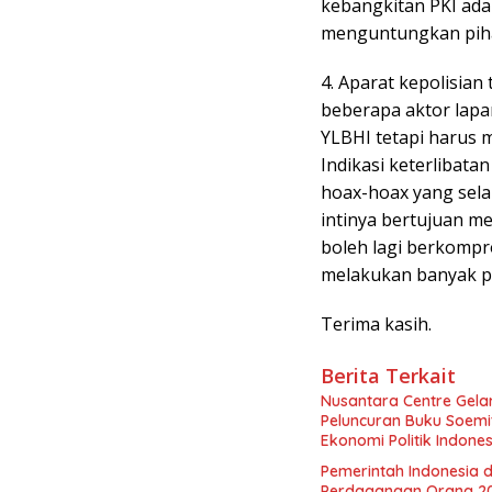
kebangkitan PKI ad
menguntungkan pih
4. Aparat kepolisia
beberapa aktor lapa
YLBHI tetapi harus me
Indikasi keterlibatan
hoax-hoax yang sela
intinya bertujuan m
boleh lagi berkomp
melakukan banyak pr
Terima kasih.
Berita Terkait
Nusantara Centre Gelar
Peluncuran Buku Soemi
Ekonomi Politik Indon
Perekonomian Nasional
Pemerintah Indonesia d
Indonesia Emas 2045”,
Perdagangan Orang 2