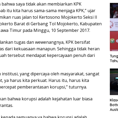
n bahwa saya tidak akan membiarkan KPK
bab itu kita harus sama-sama menjaga KPK,” ujar
ikan ruas jalan tol Kertosono Mojokerto Seksi II
okerto Barat di Gerbang Tol Mojokerto, Kabupaten
 Jawa Timur pada Minggu, 10 September 2017.
lankan tugas dan wewenangnya, KPK bersifat
as dari kekuasaan manapun. Sehingga tidak heran
suah tersebut mendapat kepercayaan penuh dari
Tung
Tahu
institusi, yang dipercaya oleh masyarakat, sangat
, ya harus kita perkuat. Harus itu, harus kita
ercepat pemberantasan korupsi,” tuturnya.
an bahwa korupsi adalah kejahatan luar biasa
Klas
Bott
rantas.
Aust
n kepada semuanya ya bahwa korupsi adalah