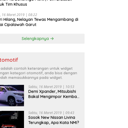
uk Tim Khusus
, 16 Maret 2019 | 08:22
ri Hilang, Nelayan Tewas Mengambang di
ai Cipalawah Garut
Selengkapnya
tomotif
i adalah contoh keterangan untuk widget
ngan kategori otomotif, anda bisa dengan
dah memasukkannya pada widget.
Sabtu, 16 Maret 2019 | 10:53
Demi Xpander, Mitsubishi
Bakal Mengimpor Kembali
Pajero Sport
Sabtu, 16 Maret 2019 | 09:43
Sosok New Nissan Livina
Terungkap, Apa Kata NMI?