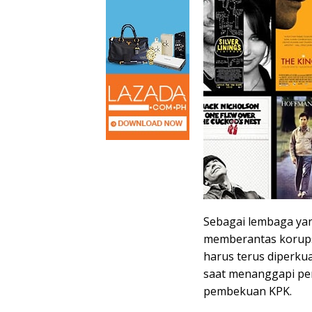
Sebagai lembaga ya
memberantas korups
harus terus diperku
saat menanggapi per
pembekuan KPK.