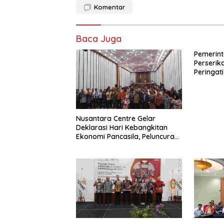
Komentar
Baca Juga
Pemerint
Perseri
Peringati
Perdaga
dengan 
Membera
Orang di 
Nusantara Centre Gelar
Deklarasi Hari Kebangkitan
Ekonomi Pancasila, Peluncuran
Buku Soemitro
Djojohadikusumo Anti
Penjajahan (Pergolakan
Ekonomi Politik Indonesia) &
Simposium Nasional “Urgensi
Undang-Undang Perekonomian
Nasional dan Kesejahteraan
Sosial dalam Menata Bangsa
Menuju Indonesia Emas 2045”,