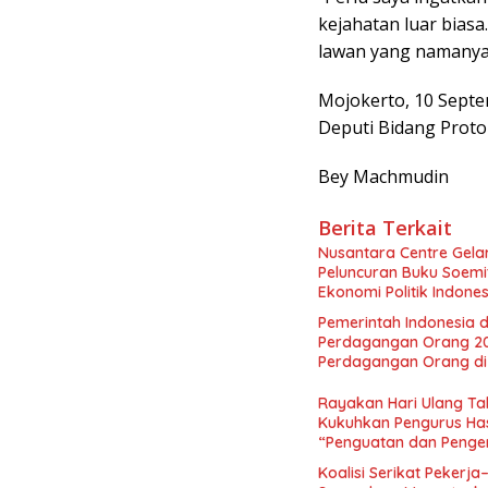
kejahatan luar biasa
lawan yang namanya 
Mojokerto, 10 Sept
Deputi Bidang Protok
Bey Machmudin
Berita Terkait
Nusantara Centre Gelar
Peluncuran Buku Soemi
Ekonomi Politik Indon
Perekonomian Nasional
Pemerintah Indonesia d
Indonesia Emas 2045”,
Perdagangan Orang 2
Perdagangan Orang di 
Rayakan Hari Ulang Tah
Kukuhkan Pengurus Has
“Penguatan dan Pengem
Indonesia dan Mancane
Koalisi Serikat Pekerja