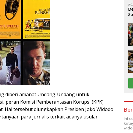
Ra
De
Su
Sa
ng diberi amanat Undang-Undang untuk
i, peran Komisi Pemberantasan Korupsi (KPK)
at. Hal tersebut diungkapkan Presiden Joko Widodo
Ber
tanyaan para jurnalis terkait adanya usulan
Ini 
kate
widg