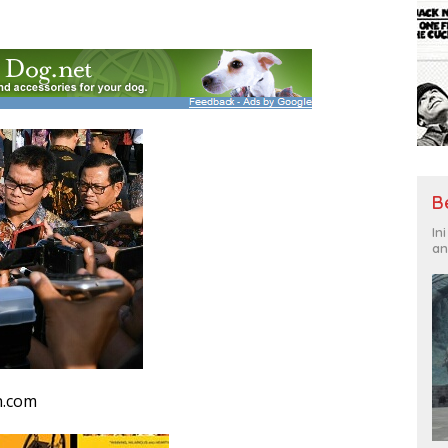
B
In
an
n.com