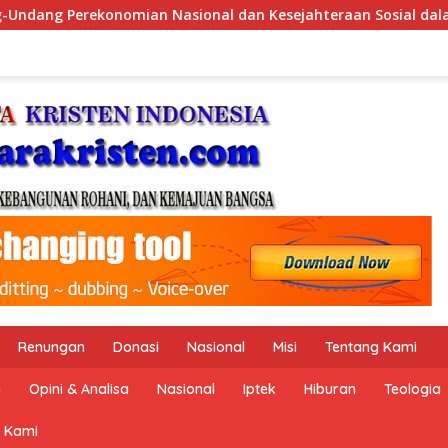
hteraan Sosial dalam Menata Bangsa Menuju Indonesia Emas 204
Renungan
Donasi
Nasional
Misi
Tentang Kami
n
Opini & Analisa
Nasional
Iptek
Hiburan
Teologia
 Kami