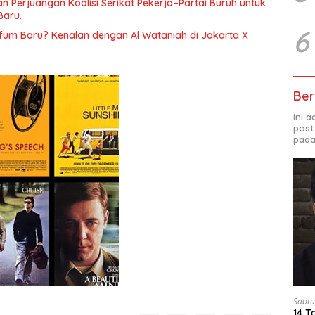
 Perjuangan Koalisi Serikat Pekerja–Partai Buruh untuk
Baru.
6
rfum Baru? Kenalan dengan Al Wataniah di Jakarta X
Ber
Ini 
post
pada
Sabtu
14 T