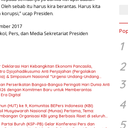
. Oleh sebab itu harus kira berantas. Harus kita
korupsi,” ucap Presiden.
ember 2017
Pop
ol, Pers, dan Media Sekretariat Presiden
1
2
 Deklarasi Hari Kebangkitan Ekonomi Pancasila,
tro Djojohadikusumo Anti Penjajahan (Pergolakan
esia) & Simposium Nasional “Urgensi Undang-Undang
3
 dan Kesejahteraan Sosial dalam Menata Bangsa Menuju
an Perserikatan Bangsa-Bangsa Peringati Hari Dunia Anti
026 dengan Komitmen Baru untuk Memberantas
Era Digital
4
un (HUT) ke 9, Komunitas BEPers Indonesia (KBI)
il Musyawarah Nasional (Munas) Pertama, Tema:
bangan Organisasi KBI yang Berbasis Riset di seluruh
5
gara”.
– Partai Buruh (KSP–PB) Gelar Konferensi Pers dan