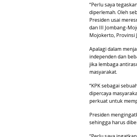
“Perlu saya tegaska
diperlemah. Oleh se
Presiden usai meresm
dan III Jombang-Moj
Mojokerto, Provinsi
Apalagi dalam menja
independen dan beb
jika lembaga antira
masyarakat.
“KPK sebagai sebuah 
dipercaya masyarakat
perkuat untuk memp
Presiden mengingatk
sehingga harus dibe
“Perlu saya ingatka