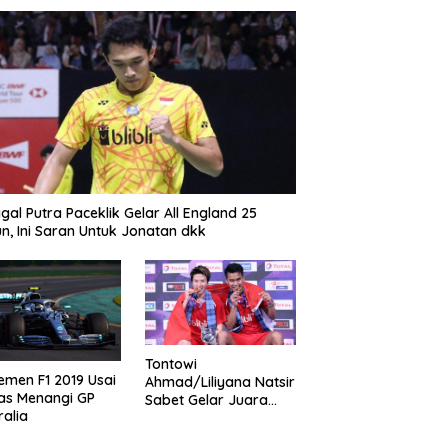
gal Putra Paceklik Gelar All England 25
n, Ini Saran Untuk Jonatan dkk
Tontowi
emen F1 2019 Usai
Ahmad/Liliyana Natsir
as Menangi GP
Sabet Gelar Juara
ralia
Dunia Kedua