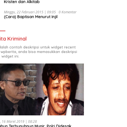
Kristen dan Alkitab
Minggu, 22 Februari 2015 | 09:05
0 Komentar
(Cara) Baptisan Menurut Injil
ita Kriminal
adalah contoh deskripsi untuk widget recent
 wpberita, anda bisa memasukkan deskripsi
 widget ini.
, 16 Maret 2019 | 08:28
ahun Terbunuhnya Munir, Polri Didesak