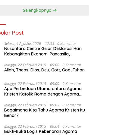
Selengkapnya
ular Post
Selasa, 4 Agustus 2026 | 17:33
0 Komentar
Nusantara Centre Gelar Deklarasi Hari
Kebangkitan Ekonomi Pancasila,
Peluncuran Buku Soemitro
Djojohadikusumo Anti Penjajahan
Minggu, 22 Februari 2015 | 09:00
0 Komentar
Allah, Theos, Dios, Deu, Gott, God, Tuhan
(Pergolakan Ekonomi Politik Indonesia) &
Simposium Nasional “Urgensi Undang-
Undang Perekonomian Nasional dan
Minggu, 22 Februari 2015 | 09:00
0 Komentar
Kesejahteraan Sosial dalam Menata
Apa Perbedaan Utama antara Agama
Bangsa Menuju Indonesia Emas 2045”,
Kristen Katolik Roma dengan Agama
Kristen Protestan?
Minggu, 22 Februari 2015 | 09:03
0 Komentar
Bagaimana Kita Tahu Agama Kristen itu
Benar?
Minggu, 22 Februari 2015 | 09:04
0 Komentar
Bukti-Bukti Logis Kebenaran Agama