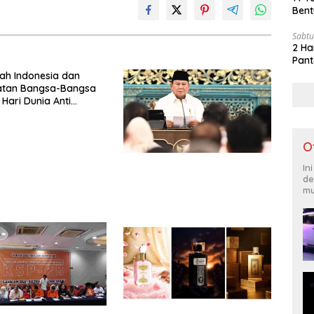
Bent
Sabtu
2 Ha
Pant
ah Indonesia dan
katan Bangsa-Bangsa
 Hari Dunia Anti
ngan Orang 2026
Komitmen Baru untuk
ntas Perdagangan
O
Era Digital
In
de
mu